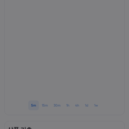
markets.com 소개
markets.com 이용
도움말 & 고객센
글로벌 서비스 제공
지원 문의하기
데이터 & 보안
그룹 소개
고객의 소리
온라인 안전
법률 모음집
어워드 및 미디어
쿠키 공개
법률 모음집
5m
15m
30m
1h
4h
1d
1w