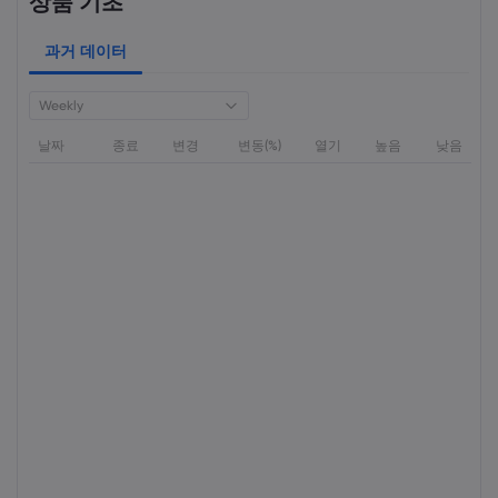
상품 기초
과거 데이터
Weekly
날짜
종료
변경
변동(%)
열기
높음
낮음