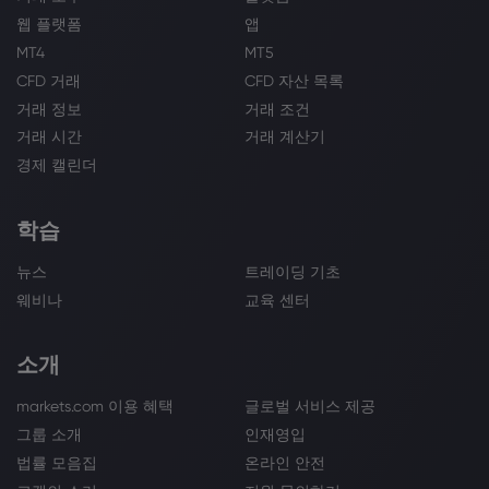
웹 플랫폼
앱
MT4
MT5
CFD 거래
CFD 자산 목록
거래 정보
거래 조건
거래 시간
거래 계산기
경제 캘린더
학습
뉴스
트레이딩 기초
웨비나
교육 센터
소개
markets.com 이용 혜택
글로벌 서비스 제공
그룹 소개
인재영입
법률 모음집
온라인 안전