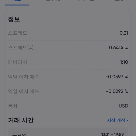
Laia Liu
2026 5월 09, 03:50
정보
2026년 최고의 CFD 브로커: Pepperstone,
markets.com, IG, Plus500, XTB |
스프레드
Markets.com
0.21
스프레드(%)
0.6414 %
Laia Liu
2026 5월 08, 07:55
2025년 DAX 지수 23% 급등: CFD로 DAX
레버리지
1:10
거래하는 법 | Markets.com
익일 이자 매수
-0.0597 %
Laia Liu
2026 5월 08, 04:50
익일 이자 매도
-0.0292 %
AI 주식 및 투자 기회: 투자하기 가장 좋은
AI 주식은 무엇일까요? | Markets.com
통화
USD
거래 시간
시장 개장
Laia Liu
2026 5월 07, 10:30
오늘의 DAX 40 지수 분석: 독일 증시가
23,500 부근에서 고전하는 이유 |
13:31 - 19:59
금요일