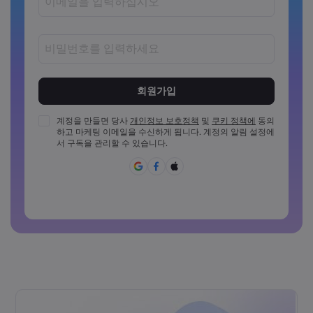
비밀번호는 8~15자 사이여야 합니다
비밀번호는 최소 1개의 숫자를 포함해야 합니다
비밀번호는 최소 1개의 대문자를 포함해야 합니다
계정을 만들면 당사
개인정보 보호정책
및
쿠키 정책에
동의
하고 마케팅 이메일을 수신하게 됩니다. 계정의 알림 설정에
비밀번호는 최소 1개의 소문자를 포함해야 합니다
서 구독을 관리할 수 있습니다.
비밀번호에 ~!@#£%^{,[]?,.가&*()_-+=:;&lt;&gt;반드시 포함되
어야 합니다
일반적으로 사용할 수 없는 비밀번호입니다
비밀번호에는 라틴 문자가 아닌 문자를 사용할 수 없습니다
비밀번호는 공백을 포함할 수 없습니다