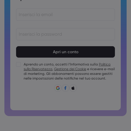
Le password devono essere comprese tra 8 e 15 caratteri
Le password devono contenere almeno 1 carattere
numerico
Aprendo un conto, accetti l’Informativa sulla
Politica
Le password devono contenere almeno una maiuscola
sulla Riservatezza
,
Gestione dei Cookie
e ricevere e-mail
Le password devono contenere almeno una minuscola
di marketing. Gli abbonamenti possono essere gestiti
nelle impostazioni delle notifiche nel tuo account.
La password deve contenere ~!@#£%^&amp;*()_-
+=:;&lt;&gt;{,[]?,.
Non è possibile usare password comuni
La password non può contenere caratteri non latini
Le password non possono contenere spazi