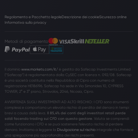
Regolamento e Pacchetto legale
Descrizione dei cookie
Sicurezza online
Informativa sulla privacy
Metodi di pagamento
Il dominio
www.markets.com/it/
è gestito da Safecap Investments Limited
(”Safecap”) è regolamentata dalla CySEC con licenza n. 092/08. Safecap
è una società costituita nella Repubblica di Cipro con numero di
registrazione HE186196. Safecap ha sede in Via Simonides 10, CYPRESS
TOWER, 2° e 3° piano, Strovolos, 2046, Nicosia, Cipro.
AVVERTENZA SUGLI INVESTIMENTI AD ALTO RISCHIO: I CFD sono strumenti
complessi e comportano un elevato rischio di perdita del denaro in tempi
brevi a causa della leva.
Il 85,4% dei conti degli investitori retail perde
soldi facendo trading sui CFD con questo gestore
. Valuta se comprendi
come funzionano i CFD e se puoi sostenere l’elevato rischio di perdere
denaro. Invitiamo a leggere la
Divulgazione sul rischio
integrale che fornisce
una spiegazione più approfondita dei rischi presenti.