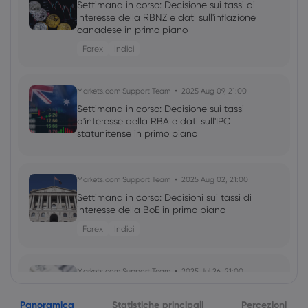
Settimana in corso: Decisione sui tassi di
interesse della RBNZ e dati sull'inflazione
canadese in primo piano
Forex
Indici
Markets.com Support Team
2025 Aug 09, 21:00
Settimana in corso: Decisione sui tassi
d'interesse della RBA e dati sull'IPC
statunitense in primo piano
Markets.com Support Team
2025 Aug 02, 21:00
Settimana in corso: Decisioni sui tassi di
interesse della BoE in primo piano
Forex
Indici
Markets.com Support Team
2025 Jul 26, 21:00
La settimana prossima: Decisioni sui
tassi di interesse di Fed, BoC e BoJ in
Panoramica
Statistiche principali
Percezioni