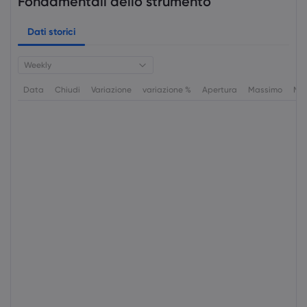
Fondamentali dello strumento
Dati storici
Weekly
Data
Chiudi
Variazione
variazione %
Apertura
Massimo
Min