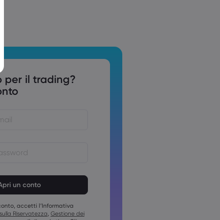
 per il trading?
onto
devono essere comprese tra 8 e
devono contenere almeno 1
erico
onto, accetti l’Informativa
devono contenere almeno una
 sulla Riservatezza
,
Gestione dei