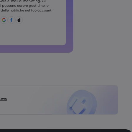
vere e-mail di marketing. Gli
devono contenere almeno una
possono essere gestiti nelle
delle notifiche nel tuo account.
 deve contenere ~!@#£%^&amp;*
;{,[]?,.
ile usare password comuni
non può contenere caratteri non
non possono contenere spazi