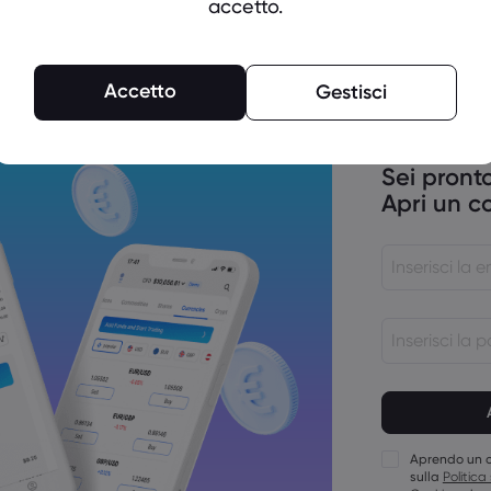
accetto.
l
Accetto
Gestisci
inflazione di Stati Uniti, Canada e
Sei pronto
Apri un c
la politica monetaria si sposta sulla
Le password 
15 caratteri
Le password 
carattere num
Aprendo un c
Le password 
sulla
Politica
maiuscola