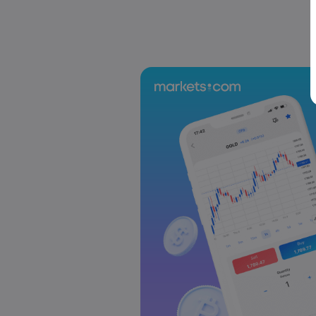
d'interesse della BCE, discorso di Powel
Forex
Indici
Markets.com Support Team
2025 Jul 12, 21:00
La settimana che ci aspetta: Dati sull'
Regno Unito al centro della scena
Forex
Indici
Markets.com Support Team
2025 Jul 05, 21:00
La prossima settimana: l'attenzione del
RBA e sulla RBNZ
Forex
Indici