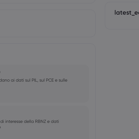
latest_e
0
no ai dati sul PIL, sul PCE e sulle
 di interesse della RBNZ e dati
o