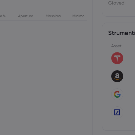
Giovedi
ne %
Apertura
Massimo
Minimo
Strumenti
Asset