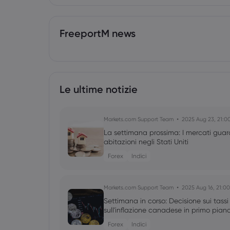
FreeportM news
Le ultime notizie
Markets.com Support Team
2025 Aug 23, 21:0
La settimana prossima: I mercati guarda
abitazioni negli Stati Uniti
Forex
Indici
Markets.com Support Team
2025 Aug 16, 21:00
Settimana in corso: Decisione sui tassi
sull'inflazione canadese in primo pian
Forex
Indici