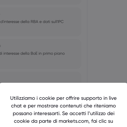
0
d'interesse della RBA e dati sull'IPC
0
 di interesse della BoE in primo piano
ssi di interesse di Fed, BoC e BoJ in
Utilizziamo i cookie per offrire supporto in live
chat e per mostrare contenuti che riteniamo
possano interessarti. Se accetti l’utilizzo dei
cookie da parte di markets.com, fai clic su
in Giappone, decisione sui tassi