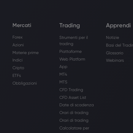
Trading
Apprendi
Mercati
Forex
Strumenti per il
Notizie
trading
Azioni
Basi del Trad
Piattaforme
Materie prime
Glossario
Web Platform
Indici
Webinars
App
Cripto
MT4
ETFs
MT5
Obbligazioni
CFD Trading
CFD Asset List
Date di scadenza
Orari di trading
Orari di trading
Calcolatore per