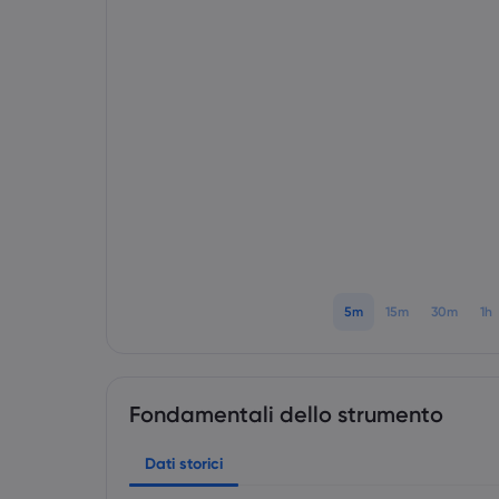
5m
15m
30m
1h
Fondamentali dello strumento
Dati storici