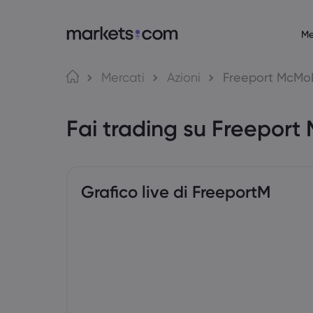
Me
Informazioni su Markets.com
Piatta
Mercati
Azioni
Freeport McMo
Perché scegliere Markets.com
Web Platf
Fai trading su Freepor
Offerta Globale
App
Il nostro gruppo
MT4
Riconoscimenti e media
MT5
Grafico live di FreeportM