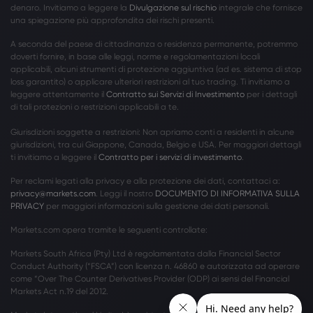
denaro. Invitiamo a leggere la
Divulgazione sul rischio
integrale che fornisce
una spiegazione più approfondita dei rischi presenti.
A seconda del paese di cittadinanza o residenza permanente, potremmo
doverti fornire, in base alle leggi, norme e regolamentazioni locali
applicabili, alcuni strumenti di protezione aggiuntiva (ad es. sistema di stop
loss garantito) o applicare ulteriori restrizioni al tuo trading. Ti invitiamo a
leggere attentamente il
Contratto sui Servizi di Investimento
per i dettagli
di tali protezioni o restrizioni applicabili a te.
Giurisdizioni soggette a restrizioni: Non apriamo conti a residenti in alcune
giurisdizioni, tra cui Giappone, Canada, Belgio e USA. Per maggiori dettagli
ti invitiamo a leggere il
Contratto per i servizi di investimento
.
Per reclami legati alla privacy e alla protezione dei dati, contattaci a:
privacy@markets.com
. Leggi il nostro
DOCUMENTO DI INFORMATIVA SULLA
PRIVACY
per maggiori informazioni sulla gestione dei dati personali.
Markets.com opera tramite le seguenti controllate:
Markets South Africa (Pty) Ltd è regolamentata dalla Financial Sector
Conduct Authority (“FSCA”) con licenza n. 46860 e autorizzata ad operare
come “Over The Counter Derivatives Provider (ODP) ai sensi del Financial
Markets Act n.19 del 2012.