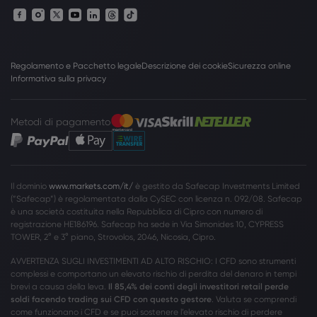
Regolamento e Pacchetto legale
Descrizione dei cookie
Sicurezza online
Informativa sulla privacy
Metodi di pagamento
Il dominio
www.markets.com/it/
è gestito da Safecap Investments Limited
(”Safecap”) è regolamentata dalla CySEC con licenza n. 092/08. Safecap
è una società costituita nella Repubblica di Cipro con numero di
registrazione HE186196. Safecap ha sede in Via Simonides 10, CYPRESS
TOWER, 2° e 3° piano, Strovolos, 2046, Nicosia, Cipro.
AVVERTENZA SUGLI INVESTIMENTI AD ALTO RISCHIO: I CFD sono strumenti
complessi e comportano un elevato rischio di perdita del denaro in tempi
brevi a causa della leva.
Il 85,4% dei conti degli investitori retail perde
soldi facendo trading sui CFD con questo gestore
. Valuta se comprendi
come funzionano i CFD e se puoi sostenere l’elevato rischio di perdere