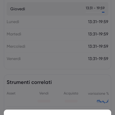
La prossima settimana: l'attenzione
13:31 - 19:59
Giovedi
della politica monetaria si sposta sulla
RBA e sulla RBNZ
Forex
Indici
Lunedì
13:31-19:59
Martedì
13:31-19:59
Mercoledì
13:31-19:59
Venerdì
13:31-19:59
Strumenti correlati
Asset
Vendi
Acquista
variazione %