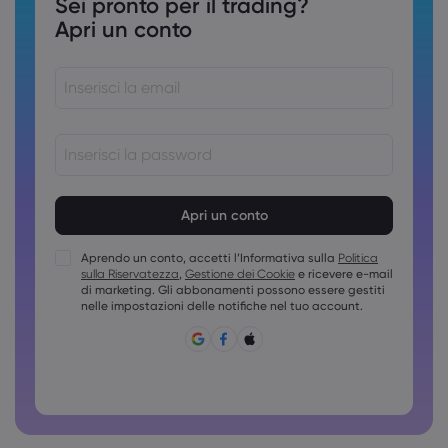
Sei pronto per il trading?
Apri un conto
Le password devono essere comprese tra 8 e 15 caratteri
Le password devono contenere almeno 1 carattere
numerico
Aprendo un conto, accetti l’Informativa sulla
Politica
Le password devono contenere almeno una maiuscola
sulla Riservatezza
,
Gestione dei Cookie
e ricevere e-mail
Le password devono contenere almeno una minuscola
di marketing. Gli abbonamenti possono essere gestiti
nelle impostazioni delle notifiche nel tuo account.
La password deve contenere ~!@#£%^&amp;*()_-
+=:;&lt;&gt;{,[]?,.
Non è possibile usare password comuni
La password non può contenere caratteri non latini
Le password non possono contenere spazi