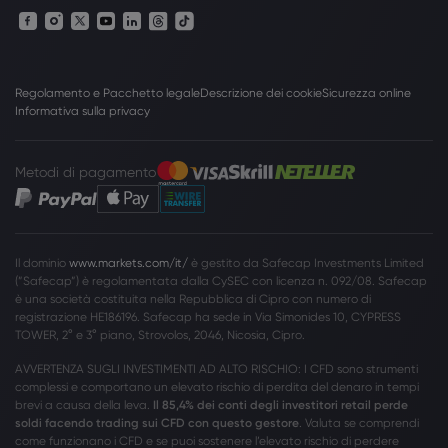
Regolamento e Pacchetto legale
Descrizione dei cookie
Sicurezza online
Informativa sulla privacy
Metodi di pagamento
Il dominio
www.markets.com/it/
è gestito da Safecap Investments Limited
(”Safecap”) è regolamentata dalla CySEC con licenza n. 092/08. Safecap
è una società costituita nella Repubblica di Cipro con numero di
registrazione HE186196. Safecap ha sede in Via Simonides 10, CYPRESS
TOWER, 2° e 3° piano, Strovolos, 2046, Nicosia, Cipro.
AVVERTENZA SUGLI INVESTIMENTI AD ALTO RISCHIO: I CFD sono strumenti
complessi e comportano un elevato rischio di perdita del denaro in tempi
brevi a causa della leva.
Il 85,4% dei conti degli investitori retail perde
soldi facendo trading sui CFD con questo gestore
. Valuta se comprendi
come funzionano i CFD e se puoi sostenere l’elevato rischio di perdere