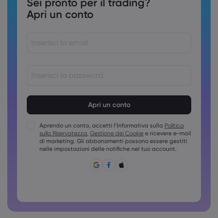
Sei pronto per il trading?
Apri un conto
Le password devono essere comprese tra 8 e 15 caratteri
Le password devono contenere almeno 1 carattere
numerico
Aprendo un conto, accetti l’Informativa sulla
Politica
Le password devono contenere almeno una maiuscola
sulla Riservatezza
,
Gestione dei Cookie
e ricevere e-mail
Le password devono contenere almeno una minuscola
di marketing. Gli abbonamenti possono essere gestiti
nelle impostazioni delle notifiche nel tuo account.
La password deve contenere ~!@#£%^&amp;*()_-
+=:;&lt;&gt;{,[]?,.
Non è possibile usare password comuni
La password non può contenere caratteri non latini
Le password non possono contenere spazi