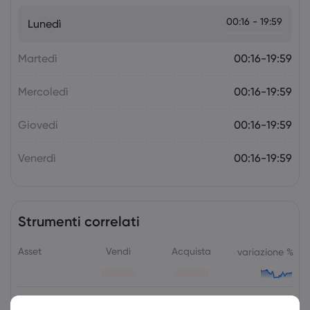
La prossima settimana: l'attenzione
00:16 - 19:59
Lunedì
della politica monetaria si sposta sulla
RBA e sulla RBNZ
Forex
Indici
Martedì
00:16-19:59
Mercoledì
00:16-19:59
Giovedi
00:16-19:59
Venerdì
00:16-19:59
Strumenti correlati
Asset
Vendi
Acquista
variazione %