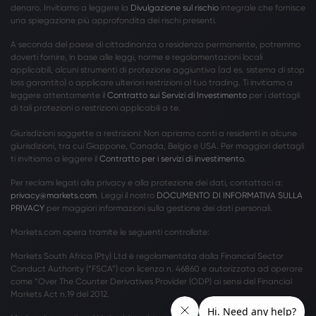
denaro. Invitiamo a leggere la
Divulgazione sul rischio
integrale che fornisce
una spiegazione più approfondita dei rischi presenti.
A seconda del paese di cittadinanza o residenza permanente, potremmo
doverti fornire, in base alle leggi, norme e regolamentazioni locali
applicabili, alcuni strumenti di protezione aggiuntiva (ad es. sistema di stop
loss garantito) o applicare ulteriori restrizioni al tuo trading. Ti invitiamo a
leggere attentamente il
Contratto sui Servizi di Investimento
per i dettagli
di tali protezioni o restrizioni applicabili a te.
Giurisdizioni soggette a restrizioni: Non apriamo conti a residenti in alcune
giurisdizioni, tra cui Giappone, Canada, Belgio e USA. Per maggiori dettagli
ti invitiamo a leggere il
Contratto per i servizi di investimento
.
Per reclami legati alla privacy e alla protezione dei dati, contattaci a:
privacy@markets.com
. Leggi il nostro
DOCUMENTO DI INFORMATIVA SULLA
PRIVACY
per maggiori informazioni sulla gestione dei dati personali.
Markets.com opera tramite le seguenti controllate:
Markets South Africa (Pty) Ltd è regolamentata dalla Financial Sector
Conduct Authority (“FSCA”) con licenza n. 46860 e autorizzata ad operare
come “Over The Counter Derivatives Provider (ODP) ai sensi del Financial
Markets Act n.19 del 2012.