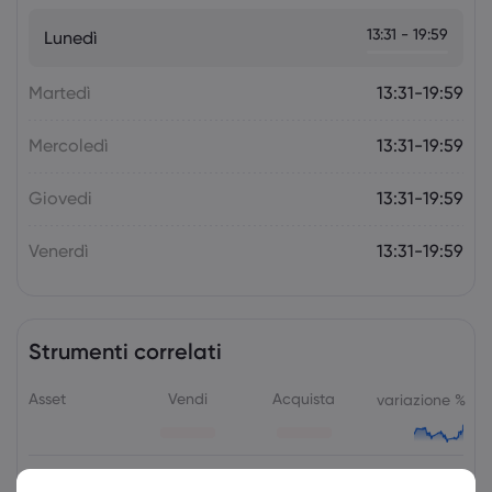
La prossima settimana: l'attenzione
13:31 - 19:59
Lunedì
della politica monetaria si sposta sulla
RBA e sulla RBNZ
Forex
Indici
Martedì
13:31-19:59
Mercoledì
13:31-19:59
Giovedi
13:31-19:59
Venerdì
13:31-19:59
Strumenti correlati
Asset
Vendi
Acquista
variazione %