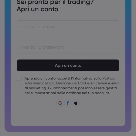
Sei pronto per il trading?
Apri un conto
Le password devono essere comprese tra 8 e 15 caratteri
Le password devono contenere almeno 1 carattere
numerico
Aprendo un conto, accetti l’Informativa sulla
Politica
Le password devono contenere almeno una maiuscola
sulla Riservatezza
,
Gestione dei Cookie
e ricevere e-mail
Le password devono contenere almeno una minuscola
di marketing. Gli abbonamenti possono essere gestiti
nelle impostazioni delle notifiche nel tuo account.
La password deve contenere ~!@#£%^&amp;*()_-
+=:;&lt;&gt;{,[]?,.
Non è possibile usare password comuni
La password non può contenere caratteri non latini
Le password non possono contenere spazi