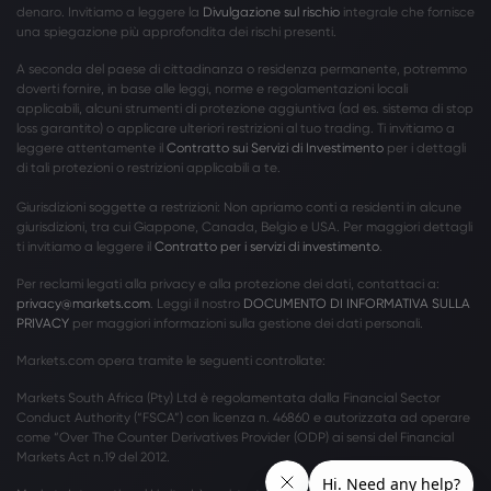
denaro. Invitiamo a leggere la
Divulgazione sul rischio
integrale che fornisce
una spiegazione più approfondita dei rischi presenti.
A seconda del paese di cittadinanza o residenza permanente, potremmo
doverti fornire, in base alle leggi, norme e regolamentazioni locali
applicabili, alcuni strumenti di protezione aggiuntiva (ad es. sistema di stop
loss garantito) o applicare ulteriori restrizioni al tuo trading. Ti invitiamo a
leggere attentamente il
Contratto sui Servizi di Investimento
per i dettagli
di tali protezioni o restrizioni applicabili a te.
Giurisdizioni soggette a restrizioni: Non apriamo conti a residenti in alcune
giurisdizioni, tra cui Giappone, Canada, Belgio e USA. Per maggiori dettagli
ti invitiamo a leggere il
Contratto per i servizi di investimento
.
Per reclami legati alla privacy e alla protezione dei dati, contattaci a:
privacy@markets.com
. Leggi il nostro
DOCUMENTO DI INFORMATIVA SULLA
PRIVACY
per maggiori informazioni sulla gestione dei dati personali.
Markets.com opera tramite le seguenti controllate:
Markets South Africa (Pty) Ltd è regolamentata dalla Financial Sector
Conduct Authority (“FSCA”) con licenza n. 46860 e autorizzata ad operare
come “Over The Counter Derivatives Provider (ODP) ai sensi del Financial
Markets Act n.19 del 2012.