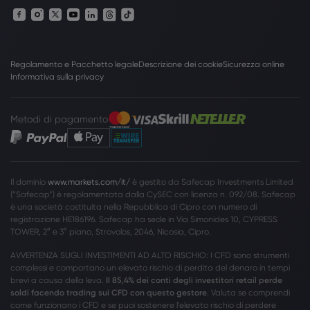
Regolamento e Pacchetto legale
Descrizione dei cookie
Sicurezza online
Informativa sulla privacy
Metodi di pagamento
Il dominio
www.markets.com/it/
è gestito da Safecap Investments Limited
(”Safecap”) è regolamentata dalla CySEC con licenza n. 092/08. Safecap
è una società costituita nella Repubblica di Cipro con numero di
registrazione HE186196. Safecap ha sede in Via Simonides 10, CYPRESS
TOWER, 2° e 3° piano, Strovolos, 2046, Nicosia, Cipro.
AVVERTENZA SUGLI INVESTIMENTI AD ALTO RISCHIO: I CFD sono strumenti
complessi e comportano un elevato rischio di perdita del denaro in tempi
brevi a causa della leva.
Il 85,4% dei conti degli investitori retail perde
soldi facendo trading sui CFD con questo gestore
. Valuta se comprendi
come funzionano i CFD e se puoi sostenere l’elevato rischio di perdere