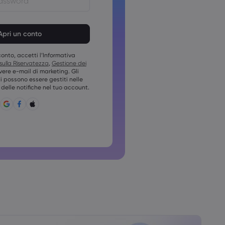
devono essere comprese tra 8 e
devono contenere almeno 1
erico
onto, accetti l’Informativa
devono contenere almeno una
 sulla Riservatezza
,
Gestione dei
vere e-mail di marketing. Gli
devono contenere almeno una
possono essere gestiti nelle
delle notifiche nel tuo account.
 deve contenere ~!@#£%^&amp;*
;{,[]?,.
ile usare password comuni
non può contenere caratteri non
non possono contenere spazi