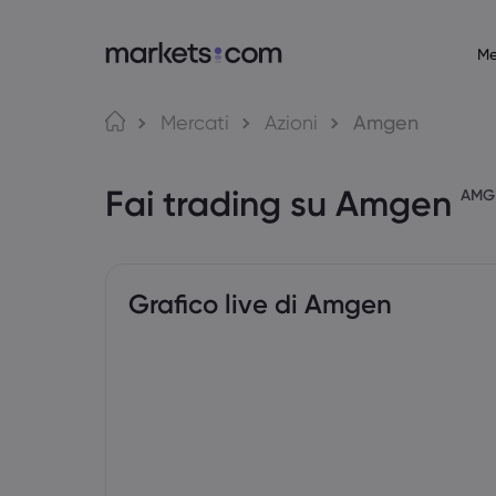
Me
Informazioni su Markets.com
Piatta
Mercati
Azioni
Amgen
Perché scegliere Markets.com
Web Platf
Fai trading su Amgen
Offerta Globale
App
AMG
Il nostro gruppo
MT4
Riconoscimenti e media
MT5
Grafico live di Amgen