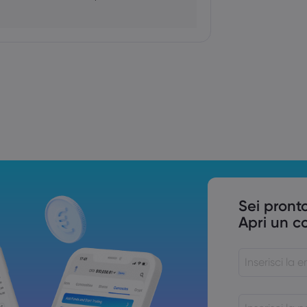
in Giappone, decisione sui tassi
l
inflazione di Stati Uniti, Canada e
Sei pronto
Apri un c
la politica monetaria si sposta sulla