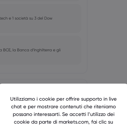
ech e 1 società su 3 del Dow
 BCE, la Banca d’Inghilterra e gli
Utilizziamo i cookie per offrire supporto in live
0
chat e per mostrare contenuti che riteniamo
no ai dati sul PIL, sul PCE e sulle
possano interessarti. Se accetti l’utilizzo dei
cookie da parte di markets.com, fai clic su