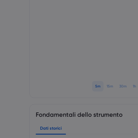
5m
15m
30m
1h
Fondamentali dello strumento
Dati storici