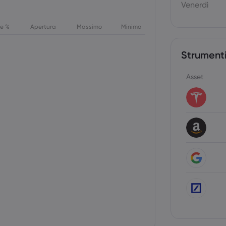
Venerdì
ne %
Apertura
Massimo
Minimo
Strumenti
Asset