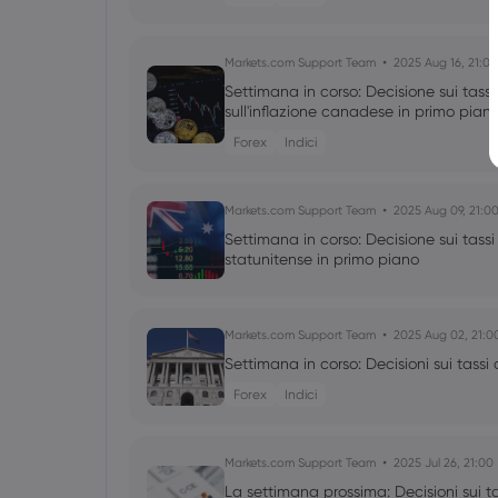
Markets.com Support Team
2025 Aug 16, 21:00
Settimana in corso: Decisione sui tassi
sull'inflazione canadese in primo pian
Forex
Indici
Markets.com Support Team
2025 Aug 09, 21:0
Settimana in corso: Decisione sui tassi 
statunitense in primo piano
Markets.com Support Team
2025 Aug 02, 21:0
Settimana in corso: Decisioni sui tassi
Forex
Indici
Markets.com Support Team
2025 Jul 26, 21:00
La settimana prossima: Decisioni sui ta