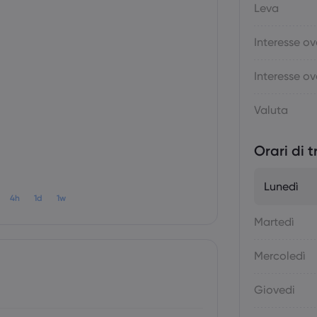
Leva
Interesse ov
Interesse ov
Valuta
Orari di 
Lunedì
4h
1d
1w
Martedì
Mercoledì
Giovedi