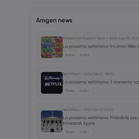
Amgen news
Markets.com Support Team
2024 Aug 03, 21:0
La prossima settimana: Incontro RBA, t
Azioni
Indici
Neil Wilson
2024 Feb 01, 08:03
La prossima settimana: Il momento topi
Forex
Indici
Neil Wilson
2023 Oct 27, 10:00
La prossima settimana: Probabile pau
trimestrali Apple
Forex
Indici