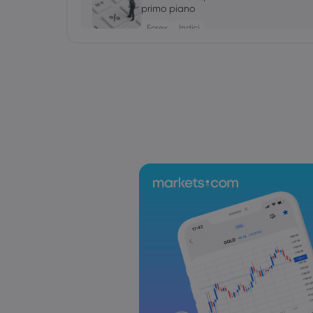
primo piano
Forex
Indici
Markets.com Support Team
2025 Jul 19, 21:00
La settimana che ci aspetta: elezioni 
d'interesse della BCE, discorso di Powel
Forex
Indici
Markets.com Support Team
2025 Jul 12, 21:00
La settimana che ci aspetta: Dati sull'
Regno Unito al centro della scena
Forex
Indici
Markets.com Support Team
2025 Jul 05, 21:00
La prossima settimana: l'attenzione del
RBA e sulla RBNZ
Forex
Indici