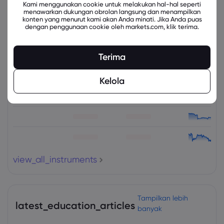
Kami menggunakan cookie untuk melakukan hal-hal seperti
menawarkan dukungan obrolan langsung dan menampilkan
konten yang menurut kami akan Anda minati. Jika Anda puas
dengan penggunaan cookie oleh markets.com, klik terima.
Instrumen Terkait
Terima
Aset
Jual
Beli
Ubah (%)
Kelola
view_all_instruments
Tampilkan lebih
latest_education_articles
banyak