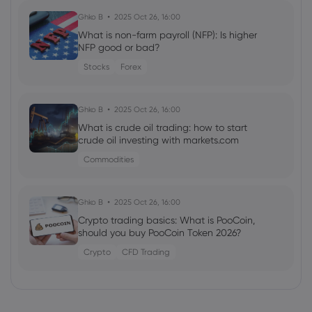
Ghko B
2025 Oct 26, 16:00
What is non-farm payroll (NFP): Is higher
NFP good or bad?
Stocks
Forex
Ghko B
2025 Oct 26, 16:00
What is crude oil trading: how to start
crude oil investing with markets.com
Commodities
Ghko B
2025 Oct 26, 16:00
Crypto trading basics: What is PooCoin,
should you buy PooCoin Token 2026?
Crypto
CFD Trading