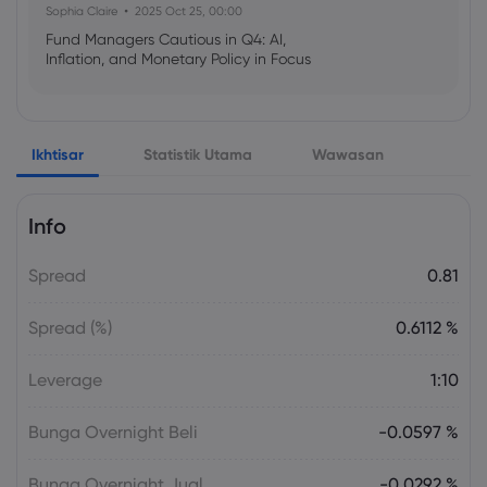
Sophia Claire
2025 Oct 25, 00:00
Fund Managers Cautious in Q4: AI,
Inflation, and Monetary Policy in Focus
Emma Rose
2025 Oct 25, 00:00
Ikhtisar
Statistik Utama
Wawasan
US Government Shutdown Threatens
October Inflation Data Release
Info
Sophia Claire
2025 Oct 24, 00:00
Spread
0.81
US-EU Relations: Russia Sanctions Unite
Despite Trade Tensions
Spread (%)
0.6112 %
Emma Rose
2025 Oct 24, 00:00
Leverage
1:10
BOJ Warns of Japan Stock Market
Overheating, U.S. Trade Policy Risk
Bunga Overnight Beli
-0.0597 %
Bunga Overnight Jual
-0.0292 %