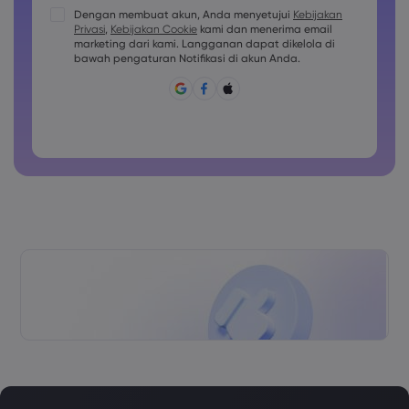
Kata sandi harus berisi setidaknya 1 karakter huruf besar
Dengan membuat akun, Anda menyetujui
Kebijakan
Privasi
,
Kebijakan Cookie
kami dan menerima email
Kata sandi harus berisi setidaknya 1 karakter huruf kecil
marketing dari kami. Langganan dapat dikelola di
Sandi harus berisi ~!@#£%^&amp;*()_-+=:;&lt;&gt;{,[]?,.
bawah pengaturan Notifikasi di akun Anda.
Kata sandi tidak boleh berupa hal yang umum digunakan
Kata sandi tidak boleh berisi karakter non-latin
Kata sandi tidak boleh berisi spasi