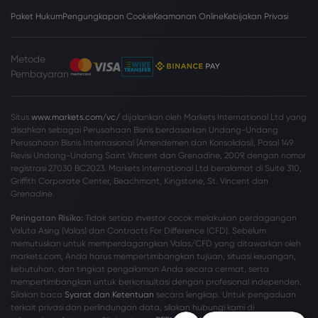
Paket Hukum
Pengungkapan Cookie
Keamanan Online
Kebijakan Privasi
Metode
Pembayaran
Situs
www.markets.com/vc/
dijalankan oleh Markets International Ltd yang
disahkan sebagai Perusahaan Bisnis berdasarkan Undang-Undang
Perusahaan Bisnis Internasional (Amendemen dan Konsolidasi), Pasal 149
Revisi Undang-Undang Saint Vincent dan Grenadine, 2009, dengan nomor
registrasi 27030 BC2023. Markets International Ltd beralamat di Suite 310,
Griffith Corporate Center, Beachmont, Kingstone, St. Vincent dan
Grenadine.
Peringatan Risiko:
Tidak setiap investor cocok melakukan perdagangan
Valuta Asing (Valas) dan Contracts For Difference (CFD). Sebelum
memutuskan untuk memperdagangkan Valas/CFD yang ditawarkan oleh
markets.com, Anda harus mempertimbangkan tujuan, situasi keuangan,
kebutuhan, dan tingkat pengalaman Anda secara cermat, serta
mempertimbangkan untuk berkonsultasi dengan profesional independen.
Silakan baca
Syarat dan Ketentuan
secara lengkap. Untuk pengaduan
terkait privasi dan perlindungan data, silakan hubungi kami di