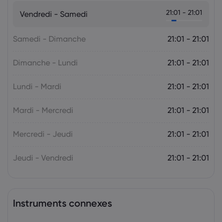
Markets.com Support Team
2025 Jul 05, 21:00
21:01 - 21:01
Vendredi - Samedi
La semaine à venir : l'attention se tourne
vers la politique monétaire de la RBA et
de la RBNZ
Samedi - Dimanche
21:01 - 21:01
Le Forex
Indices
Dimanche - Lundi
21:01 - 21:01
Lundi - Mardi
21:01 - 21:01
Mardi - Mercredi
21:01 - 21:01
Mercredi - Jeudi
21:01 - 21:01
Jeudi - Vendredi
21:01 - 21:01
Instruments connexes