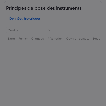
Principes de base des instruments
Données historiques
Weekly
Date
Fermer
Changes
% Variation
Ouvrir un compte
Haut
B