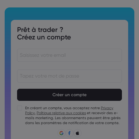
Prêt à trader ?
Créez un compte
Le mot de passe doit comporter entre 8 et
15&nbsp;caractères
Le mot de passe doit contenir au moins 1 caractère
numérique
En créant un compte, vous acceptez notre
Privacy
Policy
,
Politique relative aux cookies
et recevoir des e-
Le mot de passe doit contenir au moins 1 lettre majuscule.
mails marketing. Les abonnements peuvent être gérés
Le mot de passe doit contenir au moins 1 lettre minuscule
dans les paramètres de notification de votre compte.
Le mot de passe doit contenir ~!@#£%^&amp;*()_-
+=:;&lt;&gt;{,[] ?,.
Le mot de passe ne doit pas être un mot de passe