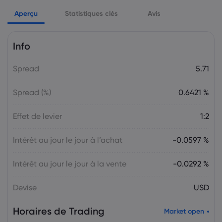
Markets.com Support Team
2025 Jul 26, 21:00
Aperçu
Semaine à venir : Les décisions sur les
Statistiques clés
Avis
taux d'intérêt de la Fed, de la BoC et de
la BoJ en ligne de mire
Info
Le Forex
Indices
Spread
5.71
Markets.com Support Team
2025 Jul 19, 21:00
La semaine à venir : Élections au Japon,
Spread (%)
0.6421 %
décision sur les taux d'intérêt de la BCE,
discours de M. Powell
Effet de levier
1:2
Le Forex
Indices
Intérêt au jour le jour à l’achat
-0.0597 %
Markets.com Support Team
2025 Jul 12, 21:00
Semaine à venir : Les données sur
Intérêt au jour le jour à la vente
-0.0292 %
l’inflation aux États-Unis, au Canada et
au Royaume-Uni occupent le devant de
Devise
USD
la scène
Le Forex
Indices
Horaires de Trading
Market open