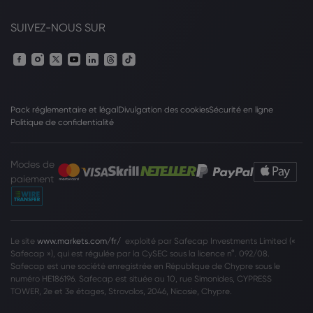
SUIVEZ-NOUS SUR
Pack réglementaire et légal
Divulgation des cookies
Sécurité en ligne
Politique de confidentialité
Modes de
paiement
Le site
www.markets.com/fr/
exploité par Safecap Investments Limited («
Safecap »), qui est régulée par la CySEC sous la licence n°. 092/08.
Safecap est une société enregistrée en République de Chypre sous le
numéro HE186196. Safecap est située au 10, rue Simonides, CYPRESS
TOWER, 2e et 3e étages, Strovolos, 2046, Nicosie, Chypre.