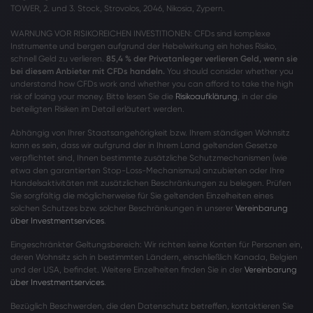
TOWER, 2. und 3. Stock, Strovolos, 2046, Nikosia, Zypern.
WARNUNG VOR RISIKOREICHEN INVESTITIONEN: CFDs sind komplexe
Instrumente und bergen aufgrund der Hebelwirkung ein hohes Risiko,
schnell Geld zu verlieren.
85,4 % der Privatanleger verlieren Geld, wenn sie
bei diesem Anbieter mit CFDs handeln.
You should consider whether you
understand how CFDs work and whether you can afford to take the high
risk of losing your money. Bitte lesen Sie die
Risikoaufklärung
, in der die
beteiligten Risiken im Detail erläutert werden.
Abhängig von Ihrer Staatsangehörigkeit bzw. Ihrem ständigen Wohnsitz
kann es sein, dass wir aufgrund der in Ihrem Land geltenden Gesetze
verpflichtet sind, Ihnen bestimmte zusätzliche Schutzmechanismen (wie
etwa den garantierten Stop-Loss-Mechanismus) anzubieten oder Ihre
Handelsaktivitäten mit zusätzlichen Beschränkungen zu belegen. Prüfen
Sie sorgfältig die möglicherweise für Sie geltenden Einzelheiten eines
solchen Schutzes bzw. solcher Beschränkungen in unserer
Vereinbarung
über Investmentservices
.
Eingeschränkter Geltungsbereich: Wir richten keine Konten für Personen ein,
deren Wohnsitz sich in bestimmten Ländern, einschließlich Kanada, Belgien
und der USA, befindet. Weitere Einzelheiten finden Sie in der
Vereinbarung
über Investmentservices
.
Bezüglich Beschwerden, die den Datenschutz betreffen, kontaktieren Sie