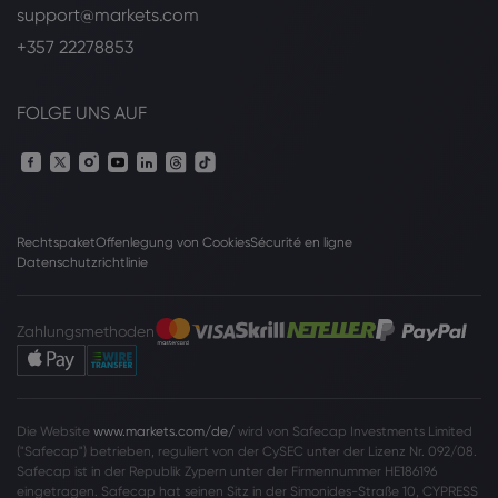
support@markets.com
+357 22278853
FOLGE UNS AUF
Rechtspaket
Offenlegung von Cookies
Sécurité en ligne
Datenschutzrichtlinie
Zahlungsmethoden
Die Website
www.markets.com/de/
wird von Safecap Investments Limited
("Safecap") betrieben, reguliert von der CySEC unter der Lizenz Nr. 092/08.
Safecap ist in der Republik Zypern unter der Firmennummer HE186196
eingetragen. Safecap hat seinen Sitz in der Simonides-Straße 10, CYPRESS