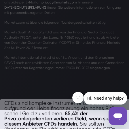
uns bitte per E-Mail an
privacy@markets.com
. In unserer
DATENSCHUTZERKLÄRUNG
finden Sie weitere Informationen zum Umgang
mit personenbezogenen Daten.
Markets.com ist über die folgenden Tochtergesellschaften tätig:
Markets South Africa (Pty) Ltd wird von der Financial Sector Conduct
Authority ("FSCA") unter der Lizenz Nr. 46860 reguliert und ist als Anbieter
von Over-the-Counter-Derivaten ("ODP") im Sinne des Financial Markets
Act Nr. 19 von 2012 lizenziert.
Markets International Limited ist auf St. Vincent und den Grenadinen
("SVG") nach den revidierten Gesetzen von St. Vincent und den Grenadinen
2009 unter der Registrierungsnummer 27030 BC 2023 eingetragen.
CFDs sind komplexe Instrumente und umfassen
aufgrund der Hebelfinanzierung ein hohes Risiko,
schnell Geld zu verlieren.
85,4% der
Privatanlegerkonten verlieren Geld, wenn sie mit
diesem Anbieter CFDs handeln.
Sie sollten
überlegen, ob Sie wirklich verstehen, wie CFDs