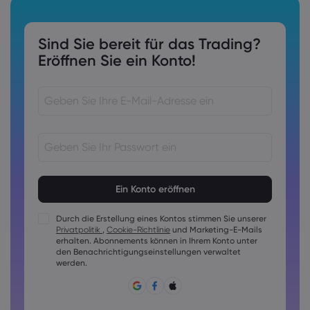
Sind Sie bereit für das Trading?
Eröffnen Sie ein Konto!
Kennwörter müssen 8 bis 15 Zeichen lang sein
Kennwörter müssen mindestens 1 Ziffer enthalten
Kennwörter müssen mindestens 1 Großbuchstaben
Durch die Erstellung eines Kontos stimmen Sie unserer
enthalten
Privatpolitik
,
Cookie-Richtlinie
und Marketing-E-Mails
Kennwörter müssen mindestens 1 Kleinbuchstaben enthalten
erhalten. Abonnements können in Ihrem Konto unter
den Benachrichtigungseinstellungen verwaltet
Das Passwort muss folgende Zeichen enthalten ~!@#£
werden.
%^&amp;*()_-+=:;&lt;&gt;{,[]?,.
Passwörter dürfen nicht allgemein geläufig sein
Das Passwort darf keine nicht-lateinischen Zeichen
enthalten