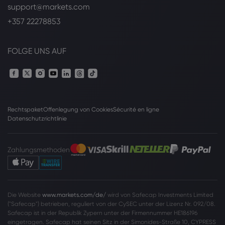
support@markets.com
+357 22278853
FOLGE UNS AUF
Rechtspaket
Offenlegung von Cookies
Sécurité en ligne
Datenschutzrichtlinie
Zahlungsmethoden
Die Website
www.markets.com/de/
wird von Safecap Investments Limited
("Safecap") betrieben, reguliert von der CySEC unter der Lizenz Nr. 092/08.
Safecap ist in der Republik Zypern unter der Firmennummer HE186196
eingetragen. Safecap hat seinen Sitz in der Simonides-Straße 10, CYPRESS