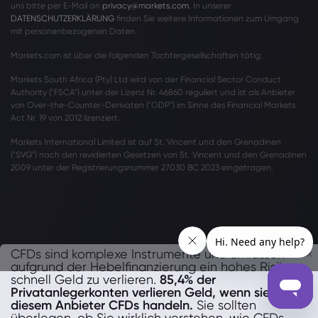
uns bitte per E-Mail an
privacy@markets.com
. In unserer
DATENSCHUTZERKLÄRUNG
finden Sie weitere Informationen zum Umgang
mit personenbezogenen Daten.
Markets.com ist über die folgenden Tochtergesellschaften tätig:
Markets South Africa (Pty) Ltd wird von der Financial Sector Conduct
Authority ("FSCA") unter der Lizenz Nr. 46860 reguliert und ist als Anbieter
von Over-the-Counter-Derivaten ("ODP") im Sinne des Financial Markets
Act Nr. 19 von 2012 lizenziert.
Markets International Limited ist auf St. Vincent und den Grenadinen
("SVG") nach den revidierten Gesetzen von St. Vincent und den Grenadinen
2009 unter der Registrierungsnummer 27030 BC 2023 eingetragen.
CFDs sind komplexe Instrumente und umfassen
aufgrund der Hebelfinanzierung ein hohes Risiko,
schnell Geld zu verlieren.
85,4% der
Privatanlegerkonten verlieren Geld, wenn sie mit
diesem Anbieter CFDs handeln.
Sie sollten
überlegen, ob Sie wirklich verstehen, wie CFDs