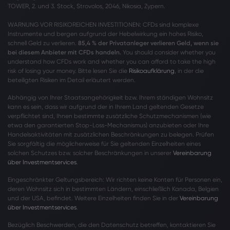
TOWER, 2. und 3. Stock, Strovolos, 2046, Nikosia, Zypern.
WARNUNG VOR RISIKOREICHEN INVESTITIONEN: CFDs sind komplexe
Instrumente und bergen aufgrund der Hebelwirkung ein hohes Risiko,
schnell Geld zu verlieren.
85,4 % der Privatanleger verlieren Geld, wenn sie
bei diesem Anbieter mit CFDs handeln.
You should consider whether you
understand how CFDs work and whether you can afford to take the high
risk of losing your money. Bitte lesen Sie die
Risikoaufklärung
, in der die
beteiligten Risiken im Detail erläutert werden.
Abhängig von Ihrer Staatsangehörigkeit bzw. Ihrem ständigen Wohnsitz
kann es sein, dass wir aufgrund der in Ihrem Land geltenden Gesetze
verpflichtet sind, Ihnen bestimmte zusätzliche Schutzmechanismen (wie
etwa den garantierten Stop-Loss-Mechanismus) anzubieten oder Ihre
Handelsaktivitäten mit zusätzlichen Beschränkungen zu belegen. Prüfen
Sie sorgfältig die möglicherweise für Sie geltenden Einzelheiten eines
solchen Schutzes bzw. solcher Beschränkungen in unserer
Vereinbarung
über Investmentservices
.
Eingeschränkter Geltungsbereich: Wir richten keine Konten für Personen ein,
deren Wohnsitz sich in bestimmten Ländern, einschließlich Kanada, Belgien
und der USA, befindet. Weitere Einzelheiten finden Sie in der
Vereinbarung
über Investmentservices
.
Bezüglich Beschwerden, die den Datenschutz betreffen, kontaktieren Sie