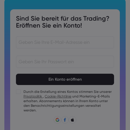
Sind Sie bereit für das Trading?
Eröffnen Sie ein Konto!
Kennwörter müssen 8 bis 15 Zeichen lang sein
Kennwörter müssen mindestens 1 Ziffer enthalten
Kennwörter müssen mindestens 1 Großbuchstaben
Durch die Erstellung eines Kontos stimmen Sie unserer
enthalten
Privatpolitik
,
Cookie-Richtlinie
und Marketing-E-Mails
Kennwörter müssen mindestens 1 Kleinbuchstaben enthalten
erhalten. Abonnements können in Ihrem Konto unter
den Benachrichtigungseinstellungen verwaltet
Das Passwort muss folgende Zeichen enthalten ~!@#£
werden.
%^&amp;*()_-+=:;&lt;&gt;{,[]?,.
Passwörter dürfen nicht allgemein geläufig sein
Das Passwort darf keine nicht-lateinischen Zeichen
enthalten