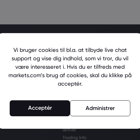
Vi bruger cookies til bl.a. at tilbyde live chat
Trading
Lær
Markeder
support og vise dig indhold, som vi tror, du vil
være interesseret i. Hvis du er tilfreds med
Forex
Handelsværktøjer
Nyheder
Aktier
markets.com’s brug af cookies, skal du klikke på
Handelsplatforme
Trading Basic
Råvarer
Web Platform
Ordliste
acceptér.
Indekser
App
Webinarer
Krypto
MT4
Trader’s Clinic
ETF'er
MT5
Acceptér
Administrer
Obligationer
CFD-handel
Liste over CFD-
aktiver
Trading Info