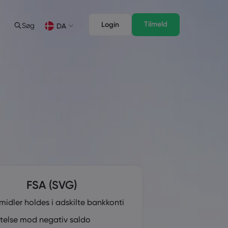
Tilmeld
Login
Søg
DA
nfo
der og analyse
Juridisk pakke
Handelsfunktioner
 Clinic
Juridisk pakke
Professionel handel
Deutsch
German
D-aktiver
er
Français
French
Italiano
 for handel
Italian
Svenka
r
Swedish
igdage, hvor der er lukket for handel
over ved udløb
FSA (SVG)
idler holdes i adskilte bankkonti
telse mod negativ saldo