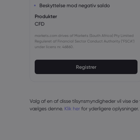
Beskyttelse mod negativ saldo
Produkter
CFD
markets.com drives af Markets (South Africa) Pty Limited
Reguleret af Financial Sector Conduct Authority ("FSCA")
under licens nr. 46860.
Registrer
Valg af en af disse tilsynsmyndigheder vil vise de
vælges denne.
Klik her
for yderligere oplysninger.