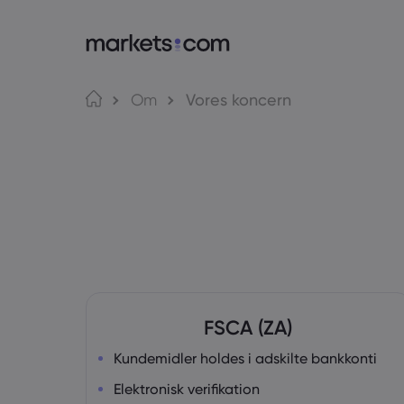
Om Markets.com
Om
Vores koncern
Hvorfor markets.com?
W
Global handel
A
Vores gruppe
M
Priser og medier
M
FSCA (ZA)
Kundemidler holdes i adskilte bankkonti
Elektronisk verifikation