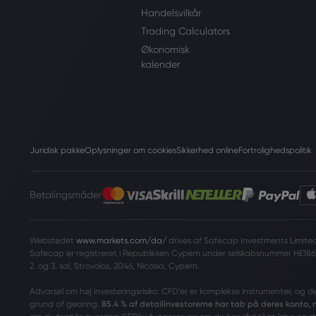
Handelsvilkår
Trading Calculators
Økonomisk
kalender
Juridisk pakke
Oplysninger om cookies
Sikkerhed online
Fortrolighedspolitik
Betalingsmåder
Webstedet
www.markets.com/da/
drives af Safecap Investments Limited 
Safecap er registreret i Republikken Cypern under selskabsnummer HE186
2. og 3. sal, Strovolos, 2046, Nicosia, Cypern.
Advarsel om høj investeringsrisiko: CFD’er er komplekse instrumenter, og d
grund af gearing.
85.4 % af detailinvestorerne har tab på deres konto,