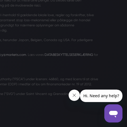
tor risiko for at miste dine penge. Du bedes læse den
ng på de involverede risici.
 henhold til gældende lokale love, regler og forskrifter, blive
garanteret stop loss-mekanisme) eller pålægge din handel
grundigt for nærmere oplysninger om sådanne
 dig.
ande, herunder Japan, Belgien, Canada og USA. For yderligere
acy@markets.com
. Læs vores
DATABESKYTTELSESERKLÆRING
for
hority ("FSCA") under licensnr. 46860, og med licens til at drive
ter (ODP) i medfør af lov om finansmarkeder nr. 19 af 2012.
erne (“SVG”) under Saint Vincent og Grenadinernes reviderede