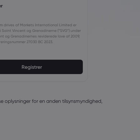
r
 drives af Markets International Limited er
 i Saint Vincent og Grenadinerne (“SVG”) under
ent og Grenadinernes reviderede love af 2009,
reringsnummer 27030 BC 2023.
Registrer
vise oplysninger for en anden tilsynsmyndighed,