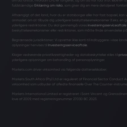
om du forstår, hvordan CFD’er fungerer, og om du har råd til at løbe en s
fuldstændige
Erklæring om risiko
, som giver dig en mere detaljeret forklari
Afhængigt af det land, hvor du er statsborger eller har fast bopæl, kan vi i
anmodet om at tilbyde dig yderligere beskyttelsesmekanismer (f.eks. en 
yderligere restriktioner. Du skal gennemgå vores
investeringsserviceaftale
beskyttelsesmekanismer eller restriktioner, som måtte finde anvendelse på
Begrænsede jurisdiktioner: Vi opretter ikke konti til indbyggere i visse l
oplysninger henvises til
Investeringsserviceaftale
.
Klager vedrørende privatlivsrettigheder og databeskyttelse stiles til
priv
yderligere oplysninger om behandling af personoplysninger.
Markets.com driver virksomhed via følgende datterselskaber:
Markets South Africa (Pty) Ltd er reguleret af Financial Sector Conduct Aut
virksomhed som udbyder af afledte finansielle Over The Counter-instrumen
Markets International Limited er registreret i Saint Vincent og Grenadin
love af 2009, med registreringsnummer 27030 BC 2023.