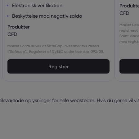
Elektronisk verifikation
Produkte
CFD
Beskyttelse mod negativ saldo
Markets.com
Produkter
registreret
CFD
Saint Vinc
med regist
markets.com drives af SafeCap Investments Limited
(”Safecap”). Reguleret af CySEC under licensnr. 092/08.
Registrer
 tilsvarende oplysninger for hele webstedet. Hvis du gerne vil 