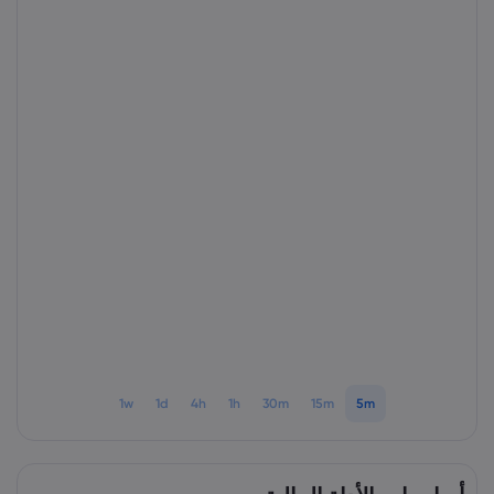
1w
1d
4h
1h
30m
15m
5m