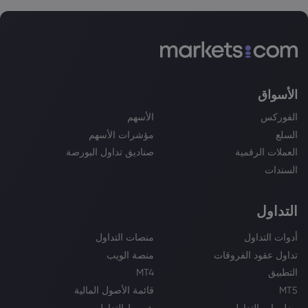
الأسواق
الفوركس
الأسهم
السلع
مؤشرات الأسهم
العملات الرقمية
صناديق تداول البورصة
السندات
التداول
أدوات التداول
منصات التداول
تداول عقود الفروقات
منصة الويب
التطبيق
MT4
MT5
قائمة الأصول المالية