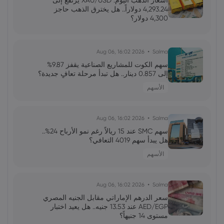
أسعار الذهب اليوم: XAU/USD يرتفع إلى
الاصطناعي استدامة الدورة؟
4,293.24 دولاراً.. هل يخترق الذهب حاجز
4,300 دولار؟
فاطمة
2026 Jun 13, 00:00
رئيس الاحتياطي الفيدرالي الجديد: نحو إعادة
2026 Aug 06, 16:02
Salma
تشكيل التواصل والتحكم في التوقعات
سهم الكوت للمشاريع الصناعية يقفز 9.87%
إلى 0.857 دينار.. هل تبدأ مرحلة تعافٍ جديدة؟
الأسهم
محمد
2026 Jun 13, 00:00
جولدمان ساكس يخفض توقعات أسعار النفط
لعام 2027 وسط تغيرات في العرض والطلب
2026 Aug 06, 16:02
Salma
سهم SMC عند 15 ريالاً رغم نمو الأرباح 24%..
هل يبدأ سهم 4019 التعافي؟
علي
2026 Jun 13, 00:00
الأسهم
تقلبات سوق الأسهم الأمريكية: تحولات
وتوقعات المستثمرين
2026 Aug 06, 16:02
Salma
سعر الدرهم الإماراتي مقابل الجنيه المصري
AED/EGP عند 13.53 جنيه.. هل يعيد اختبار
مستوى 14 جنيهاً؟