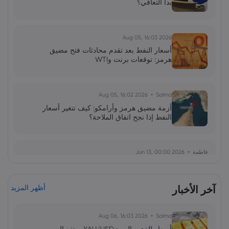
بدأ التعافي؟
2026 Aug 05, 16:03
أسعار النفط بعد تقدم محادثات فتح مضيق
هرمز: توقعات برنت وWTI
2026 Aug 05, 16:02
Salma
أزمة مضيق هرمز وأرامكو: كيف تتغير أسعار
النفط إذا نجح اتفاق الملاحة؟
فاطمة
2026 Jun 13, 00:00
بولصة الاحتياطي الفيدرالي تحت قيادة وارش:
توازن دقيق بين التضخم واستقرار السوق
آخر الأخبار
أظهر المزيد
فاطمة
2026 Jun 13, 00:00
2026 Aug 06, 16:03
Salma
ارتداد قطاع رقائق التخزين: هل يمثل الذكاء