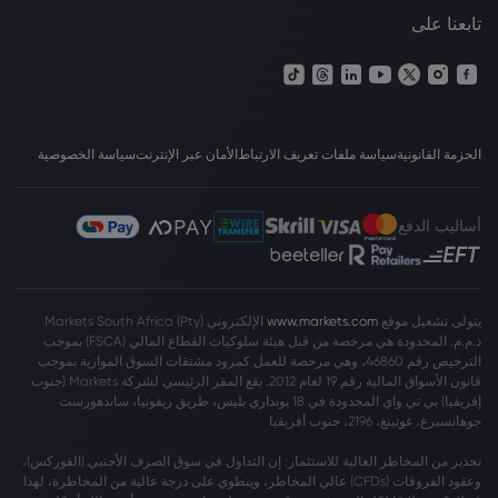
تابعنا على
الحزمة القانونية
سياسة ملفات تعريف الارتباط
الأمان عبر الإنترنت
سياسة الخصوصية
أساليب الدفع
يتولى تشغيل موقع
www.markets.com
الإلكتروني Markets South Africa (Pty)
ذ.م.م. المحدودة هي مرخصة من قبل هيئة سلوكيات القطاع المالي (FSCA) بموجب
الترخيص رقم 46860، وهي مرخصة للعمل كمزود مشتقات السوق الموازية بموجب
قانون الأسواق المالية رقم 19 لعام 2012. يقع المقر الرئيسي لشركة Markets (جنوب
إفريقيا) بي تي واي المحدودة في 18 بونداري بليس، طريق ريفونيا، ساندهورست
جوهانسبرغ، غوتينغ، 2196، جنوب أفريقيا
تحذير من المخاطر العالية للاستثمار: إن التداول في سوق الصرف الأجنبي (الفوركس)،
وعقود الفروقات (CFDs) عالي المخاطر، وينطوي على درجة عالية من المخاطرة، لهذا