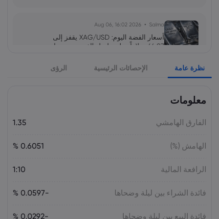
2026 Aug 06, 16:02
Salma
أسعار الفضة اليوم: XAG/USD يقفز إلى
64.07 دولاراً.. هل تواصل الفضة صعودها نحو
65 دولاراً؟
نظرة عامة
الإحصائات الرئيسية
الرؤى
السلع
معلومات
2026 Aug 05, 16:03
Salma
سهم سابك للمغذيات عند 121.30 ريال.. هل
تدعمه التوزيعات بعد تراجع الأرباح 64%؟
الفارق الهامشي
1.35
الأسهم
الهامش (%)
0.6051 %
2026 Aug 05, 16:02
Salma
الرافعة المالية
1:10
سعر اليورو مقابل الليرة التركية اليوم:
EUR/TRY قرب 55.05 ليرة.. هل يتجاوز 56؟
فائدة الشراء بين ليلة وضحاها
-0.0597 %
فائدة البيع بين ليلة وضحاها
-0.0292 %
2026 Aug 05, 16:02
Salma