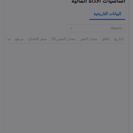
أساسيات الأداة المالية
البيانات التاريخية
Weekly
التاريخ
إغلاق
معدل التغير
معدل التغيير (%)
سعر الاقتتاح
مرتفع
منخفض