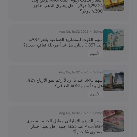
أسعار الذهب اليوم: XAU/USD يرتفع إلى
الاصطناعي استدامة الدورة؟
4,293.24 دولاراً.. هل يخترق الذهب حاجز
4,300 دولار؟
فاطمة
2026 Jun 13, 00:00
رئيس الاحتياطي الفيدرالي الجديد: نحو إعادة
2026 Aug 06, 16:02
Salma
تشكيل التواصل والتحكم في التوقعات
سهم الكوت للمشاريع الصناعية يقفز 9.87%
إلى 0.857 دينار.. هل تبدأ مرحلة تعافٍ جديدة؟
الأسهم
محمد
2026 Jun 13, 00:00
جولدمان ساكس يخفض توقعات أسعار النفط
لعام 2027 وسط تغيرات في العرض والطلب
2026 Aug 06, 16:02
Salma
سهم SMC عند 15 ريالاً رغم نمو الأرباح 24%..
هل يبدأ سهم 4019 التعافي؟
علي
2026 Jun 13, 00:00
الأسهم
تقلبات سوق الأسهم الأمريكية: تحولات
وتوقعات المستثمرين
2026 Aug 06, 16:02
Salma
سعر الدرهم الإماراتي مقابل الجنيه المصري
AED/EGP عند 13.53 جنيه.. هل يعيد اختبار
مستوى 14 جنيهاً؟