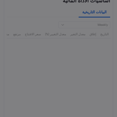
أساسيات الأداة المالية
البيانات التاريخية
Weekly
التاريخ
إغلاق
معدل التغير
معدل التغيير (%)
سعر الاقتتاح
مرتفع
منخفض