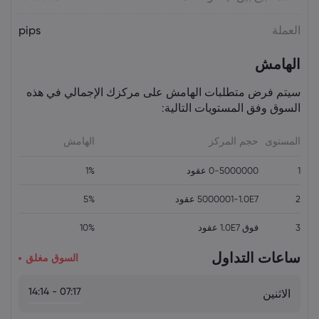
أسعار الذهب اليوم: XAU/USD يقترب من
العملة
pips
4,300 دولار.. هل يستمر الصعود؟
السلع
الهامش
سيتم فرض متطلبات الهامش على مركزك الإجمالي في هذه
السوق وفق المستويات التالية:
المستوى
حجم المركز
الهامش
1
0-5000000 عقود
1%
2
5000001-1.0E7 عقود
5%
3
فوق 1.0E7 عقود
10%
ساعات التداول
السوق مغلق
07:17 - 14:14
الاثنين