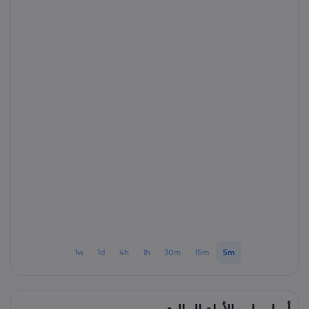
1w
1d
4h
1h
30m
15m
5m