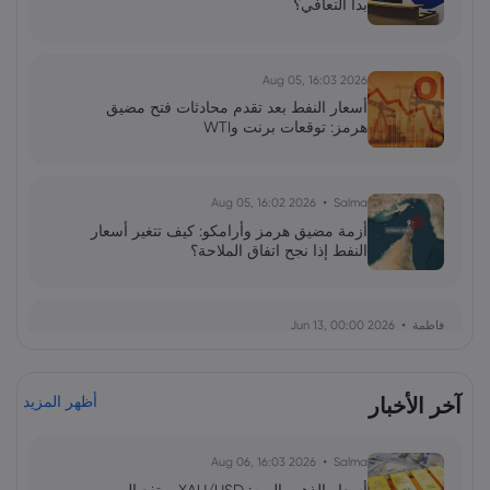
بدأ التعافي؟
2026 Aug 05, 16:03
أسعار النفط بعد تقدم محادثات فتح مضيق
هرمز: توقعات برنت وWTI
2026 Aug 05, 16:02
Salma
أزمة مضيق هرمز وأرامكو: كيف تتغير أسعار
النفط إذا نجح اتفاق الملاحة؟
فاطمة
2026 Jun 13, 00:00
بولصة الاحتياطي الفيدرالي تحت قيادة وارش:
توازن دقيق بين التضخم واستقرار السوق
آخر الأخبار
أظهر المزيد
فاطمة
2026 Jun 13, 00:00
2026 Aug 06, 16:03
Salma
ارتداد قطاع رقائق التخزين: هل يمثل الذكاء