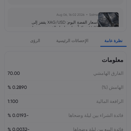
2026 Aug 06, 16:02
Salma
أسعار الفضة اليوم: XAG/USD يقفز إلى
64.07 دولاراً.. هل تواصل الفضة صعودها نحو
65 دولاراً؟
نظرة عامة
الإحصائات الرئيسية
الرؤى
السلع
معلومات
2026 Aug 05, 16:03
Salma
سهم سابك للمغذيات عند 121.30 ريال.. هل
تدعمه التوزيعات بعد تراجع الأرباح 64%؟
الفارق الهامشي
70.00
الأسهم
الهامش (%)
0.2890 %
2026 Aug 05, 16:02
Salma
الرافعة المالية
1:100
سعر اليورو مقابل الليرة التركية اليوم:
EUR/TRY قرب 55.05 ليرة.. هل يتجاوز 56؟
فائدة الشراء بين ليلة وضحاها
-0.0193 %
فائدة البيع بين ليلة وضحاها
-0.0032 %
2026 Aug 05, 16:02
Salma