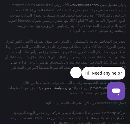
يتولى تشغيل موقع
www.markets.com
الإلكتروني Markets South Africa (Pty)
ذ.م.م. المحدودة هي مرخصة من قبل هيئة سلوكيات القطاع المالي (FSCA) بموجب
الترخيص رقم 46860، وهي مرخصة للعمل كمزود مشتقات السوق الموازية بموجب
قانون الأسواق المالية رقم 19 لعام 2012. يقع المقر الرئيسي لشركة Markets (جنوب
إفريقيا) بي تي واي المحدودة في 18 بونداري بليس، طريق ريفونيا، ساندهورست
جوهانسبرغ، غوتينغ، 2196، جنوب أفريقيا
تحذير من المخاطر العالية للاستثمار: إن التداول في سوق الصرف الأجنبي (الفوركس)،
وعقود الفروقات (CFDs) عالي المخاطر، وينطوي على درجة عالية من المخاطرة، لهذا
قد لا يكون ملائمًا لكل المستثمرين. قد تتعرض لخسارة جزء من رأس مالك أو كله،
وبالتالي يتوجب عليك عدم المضاربة برأس المال الذي لا يمكنك تحمّل خسارته. عليك أن
تكون مدركًا لكل المخاطر المصاحبة للتداول باستخدام الهامش. الرجاء قراءة
بيان
الكشف عن المخاطر
بالكامل، والذي سيقدم لك شرحاً تفصيلياً أكثر حول المخاطر
المشمولة.
للشكاوى المتعلقة بالخصوصية وحماية البيانات، يرجى الاتصال بنا من خلال
privacy@markets.com
. برجاء قراءة
بيان سياسة الخصوصية
للمزيد من المعلومات
حول كيفية التعامل مع البيانات الشخصية.
تعمل markets.com من خلال الشركات التابعة لها التالية:
شركة Safecap المحدودة للاستثمارات، وهي شركة مرخصة من الهيئة القبرصية
للأوراق المالية والبورصات (CySEC) بموجب ترخيص رقم 092/08. تأسست شركة
Safecap في الجمهورية القبرصية برقم ΗΕ186196.