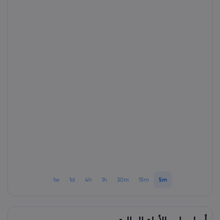
1w
1d
4h
1h
30m
15m
5m