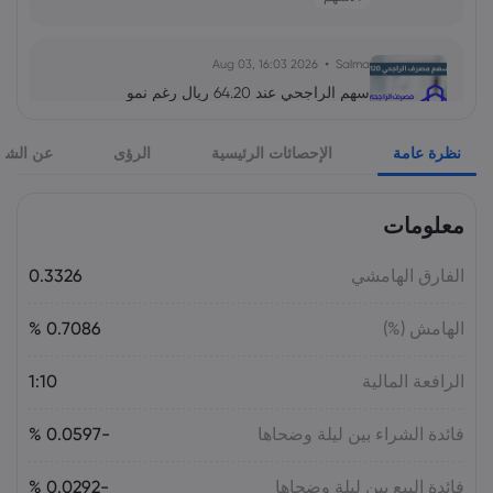
2026 Aug 03, 16:03
Salma
سهم الراجحي عند 64.20 ريال رغم نمو
الأرباح.. هل يبدأ التعافي؟
الأسهم
نظرة عامة
الإحصائات الرئيسية
الرؤى
عن الشر
2026 Aug 03, 16:03
Salma
معلومات
تحليل سعر الذهب عالمياً XAU/USD: تعافٍ
حذر قرب 4,060 دولاراً.. هل تفتح الوظائف
الفارق الهامشي
0.3326
الطريق إلى 4,100؟
السلع
الهامش (%)
0.7086 %
2026 Aug 03, 16:02
Salma
الرافعة المالية
1:10
سهم درب السعودية يصعد 4.11% مع نمو
الأرباح.. هل يتجاوز مستوى 2.31 ريال؟
فائدة الشراء بين ليلة وضحاها
-0.0597 %
الأسهم
فائدة البيع بين ليلة وضحاها
-0.0292 %