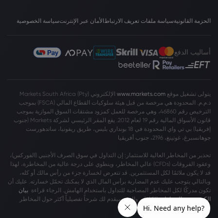
الحزمة القانونية
سياسة ملفات تعريف الارتباط
الأمان عبر الإنترنت
سياسة الخصوصية
أساليب الدفع
يتولى تشغيل موقع
www.markets.com
الإلكتروني Markets South Africa (Pty)
ذ.م.م. المحدودة هي مرخصة من قبل هيئة سلوكيات القطاع المالي (FSCA) بموجب
الترخيص رقم 46860، وهي مرخصة للعمل كمزود مشتقات السوق الموازية بموجب
قانون الأسواق المالية رقم 19 لعام 2012. يقع المقر الرئيسي لشركة Markets (جنوب
إفريقيا) بي تي واي المحدودة في 18 بونداري بليس، طريق ريفونيا، ساندهورست
جوهانسبرغ، غوتينغ، 2196، جنوب أفريقيا
تحذير من المخاطر العالية للاستثمار: إن التداول في سوق الصرف الأجنبي (الفوركس)،
وعقود الفروقات (CFDs) عالي المخاطر، وينطوي على درجة عالية من المخاطرة، لهذا
قد لا يكون ملائمًا لكل المستثمرين. قد تتعرض لخسارة جزء من رأس مالك أو كله،
وبالتالي يتوجب عليك عدم المضاربة برأس المال الذي لا يمكنك تحمّل خسارته. عليك أن
تكون مدركًا لكل المخاطر المصاحبة للتداول باستخدام الهامش. الرجاء قراءة
بيان
الكشف عن المخاطر
بالكامل، والذي سيقدم لك شرحاً تفصيلياً أكثر حول المخاطر
المشمولة.