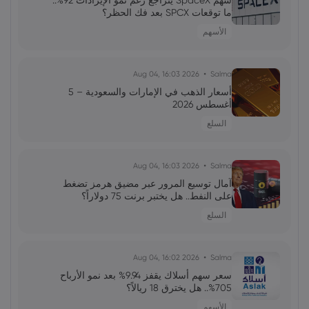
سهم SpaceX يتراجع رغم نمو الإيرادات 92%..
ارتداد قطاع رقائق التخزين: هل يمثل الذكاء
ما توقعات SPCX بعد فك الحظر؟
الاصطناعي استدامة الدورة؟
الأسهم
فاطمة
2026 Jun 13, 00:00
2026 Aug 04, 16:03
Salma
رئيس الاحتياطي الفيدرالي الجديد: نحو إعادة
تشكيل التواصل والتحكم في التوقعات
أسعار الذهب في الإمارات والسعودية – 5
أغسطس 2026
السلع
محمد
2026 Jun 13, 00:00
جولدمان ساكس يخفض توقعات أسعار النفط
2026 Aug 04, 16:03
Salma
لعام 2027 وسط تغيرات في العرض والطلب
آمال توسيع المرور عبر مضيق هرمز تضغط
على النفط.. هل يختبر برنت 75 دولاراً؟
علي
2026 Jun 13, 00:00
السلع
تقلبات سوق الأسهم الأمريكية: تحولات
وتوقعات المستثمرين
2026 Aug 04, 16:02
Salma
سعر سهم أسلاك يقفز 9.94% بعد نمو الأرباح
705%.. هل يخترق 18 ريالاً؟
الأسهم