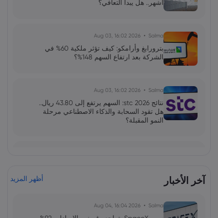
أشهر.. هل يبدأ التعافي؟
2026 Aug 03, 16:02
Salma
بترورابغ وأرامكو: كيف تؤثر ملكية 60% في
الشركة بعد ارتفاع السهم 148%؟
2026 Aug 03, 16:02
Salma
نتائج stc 2026: السهم يرتفع إلى 43.80 ريال..
هل تقود السحابة والذكاء الاصطناعي مرحلة
النمو المقبلة؟
فاطمة
2026 Jun 13, 00:00
بولصة الاحتياطي الفيدرالي تحت قيادة وارش:
توازن دقيق بين التضخم واستقرار السوق
آخر الأخبار
أظهر المزيد
2026 Aug 04, 16:04
Salma
فاطمة
2026 Jun 13, 00:00