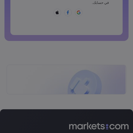
يجب أن تتضمن كلمة المرور أحد هذه الرموز ~!@#£%^&amp;*
في حسابك.
()_-+=:;&lt;&gt;{,[]?,.
لا يمكن أن تكون كلمة المرور شائعة الاستخدام
لا يمكن أن تتضمن كلمة المرور حروفًا غير لاتينية
لا يمكن أن تتضمن كلمة المرور مسافات