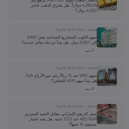
أسعار الذهب اليوم: XAU/USD يرتفع إلى
الاصطناعي استدامة الدورة؟
4,293.24 دولاراً.. هل يخترق الذهب حاجز
4,300 دولار؟
فاطمة
2026 Jun 13, 00:00
رئيس الاحتياطي الفيدرالي الجديد: نحو إعادة
2026 Aug 06, 16:02
Salma
تشكيل التواصل والتحكم في التوقعات
سهم الكوت للمشاريع الصناعية يقفز 9.87%
إلى 0.857 دينار.. هل تبدأ مرحلة تعافٍ جديدة؟
الأسهم
محمد
2026 Jun 13, 00:00
جولدمان ساكس يخفض توقعات أسعار النفط
لعام 2027 وسط تغيرات في العرض والطلب
2026 Aug 06, 16:02
Salma
سهم SMC عند 15 ريالاً رغم نمو الأرباح 24%..
هل يبدأ سهم 4019 التعافي؟
علي
2026 Jun 13, 00:00
الأسهم
تقلبات سوق الأسهم الأمريكية: تحولات
وتوقعات المستثمرين
2026 Aug 06, 16:02
Salma
سعر الدرهم الإماراتي مقابل الجنيه المصري
AED/EGP عند 13.53 جنيه.. هل يعيد اختبار
مستوى 14 جنيهاً؟