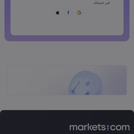
يجب أن تتضمن كلمة المرور أحد هذه الرموز ~!@#£%^&amp;*
في حسابك.
()_-+=:;&lt;&gt;{,[]?,.
لا يمكن أن تكون كلمة المرور شائعة الاستخدام
لا يمكن أن تتضمن كلمة المرور حروفًا غير لاتينية
لا يمكن أن تتضمن كلمة المرور مسافات