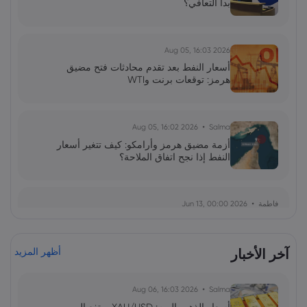
بدأ التعافي؟
2026 Aug 05, 16:03
أسعار النفط بعد تقدم محادثات فتح مضيق
هرمز: توقعات برنت وWTI
2026 Aug 05, 16:02
Salma
أزمة مضيق هرمز وأرامكو: كيف تتغير أسعار
النفط إذا نجح اتفاق الملاحة؟
فاطمة
2026 Jun 13, 00:00
بولصة الاحتياطي الفيدرالي تحت قيادة وارش:
توازن دقيق بين التضخم واستقرار السوق
آخر الأخبار
أظهر المزيد
فاطمة
2026 Jun 13, 00:00
2026 Aug 06, 16:03
Salma
ارتداد قطاع رقائق التخزين: هل يمثل الذكاء