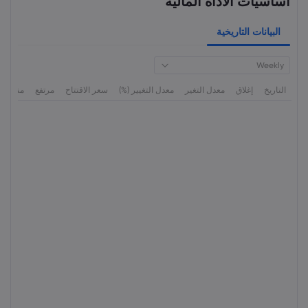
أساسيات الأداة المالية
البيانات التاريخية
Weekly
التاريخ
إغلاق
معدل التغير
معدل التغيير (%)
سعر الاقتتاح
مرتفع
منخفض