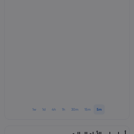
1w
1d
4h
1h
30m
15m
5m