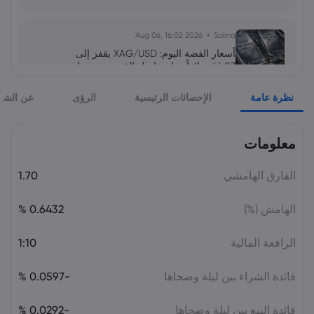
2026 Aug 06, 16:02
Salma
أسعار الفضة اليوم: XAG/USD يقفز إلى
64.07 دولاراً.. هل تواصل الفضة صعودها نحو
65 دولاراً؟
نظرة عامة
الإحصائات الرئيسية
الرؤى
عن الشر
السلع
معلومات
2026 Aug 05, 16:03
Salma
سهم سابك للمغذيات عند 121.30 ريال.. هل
تدعمه التوزيعات بعد تراجع الأرباح 64%؟
الفارق الهامشي
1.70
الأسهم
الهامش (%)
0.6432 %
2026 Aug 05, 16:02
Salma
الرافعة المالية
1:10
سعر اليورو مقابل الليرة التركية اليوم:
EUR/TRY قرب 55.05 ليرة.. هل يتجاوز 56؟
فائدة الشراء بين ليلة وضحاها
-0.0597 %
فائدة البيع بين ليلة وضحاها
-0.0292 %
2026 Aug 05, 16:02
Salma