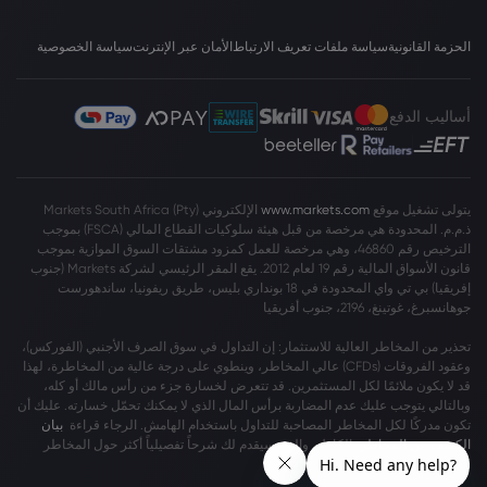
الحزمة القانونية
سياسة ملفات تعريف الارتباط
الأمان عبر الإنترنت
سياسة الخصوصية
أساليب الدفع
يتولى تشغيل موقع
www.markets.com
الإلكتروني Markets South Africa (Pty)
ذ.م.م. المحدودة هي مرخصة من قبل هيئة سلوكيات القطاع المالي (FSCA) بموجب
الترخيص رقم 46860، وهي مرخصة للعمل كمزود مشتقات السوق الموازية بموجب
قانون الأسواق المالية رقم 19 لعام 2012. يقع المقر الرئيسي لشركة Markets (جنوب
إفريقيا) بي تي واي المحدودة في 18 بونداري بليس، طريق ريفونيا، ساندهورست
جوهانسبرغ، غوتينغ، 2196، جنوب أفريقيا
تحذير من المخاطر العالية للاستثمار: إن التداول في سوق الصرف الأجنبي (الفوركس)،
وعقود الفروقات (CFDs) عالي المخاطر، وينطوي على درجة عالية من المخاطرة، لهذا
قد لا يكون ملائمًا لكل المستثمرين. قد تتعرض لخسارة جزء من رأس مالك أو كله،
وبالتالي يتوجب عليك عدم المضاربة برأس المال الذي لا يمكنك تحمّل خسارته. عليك أن
تكون مدركًا لكل المخاطر المصاحبة للتداول باستخدام الهامش. الرجاء قراءة
بيان
الكشف عن المخاطر
بالكامل، والذي سيقدم لك شرحاً تفصيلياً أكثر حول المخاطر
المشمولة.