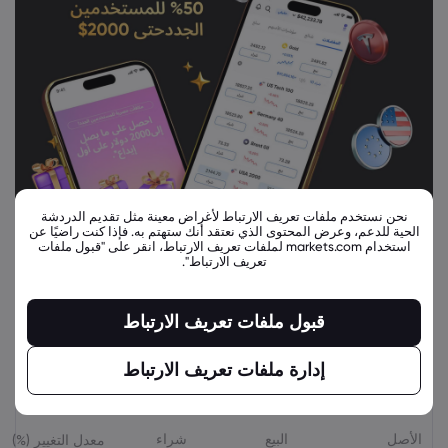
نحن نستخدم ملفات تعريف الارتباط لأغراض معينة مثل تقديم الدردشة
الحية للدعم، وعرض المحتوى الذي نعتقد أنك ستهتم به. فإذا كنت راضيًا عن
استخدام markets.com لملفات تعريف الارتباط، انقر على "قبول ملفات
تعريف الارتباط".
قبول ملفات تعريف الارتباط
إدارة ملفات تعريف الارتباط
أدوات مالية ذات صلة
الأصل
البيع
شراء
معدل التغيير (%)