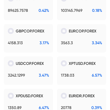
89625.7578
0.42%
103145.7969
0.18%
GBPCOP.FOREX
EURCOP.FOREX
4158.313
3.17%
3563.3
3.34%
USDCOP.FOREX
XPTUSD.FOREX
3242.1299
3.47%
1738.03
6.57%
XPDUSD.FOREX
EURIDR.FOREX
1350.89
6.47%
20778
0.39%