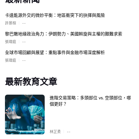
卡達能源外交的微妙平衡：地區衝突下的抉擇與風險
|
許景桓
--
黎巴嫩地緣政治角力：伊朗勢力、美國斡旋與主權的艱難求索
|
張瑋庭
--
全球市場回顧與展望：重點事件與金融市場深度解析
|
張瑋庭
--
最新教育文章
進階交易策略：多頭部位 vs. 空頭部位，哪
個更好？
|
林芷柔
--