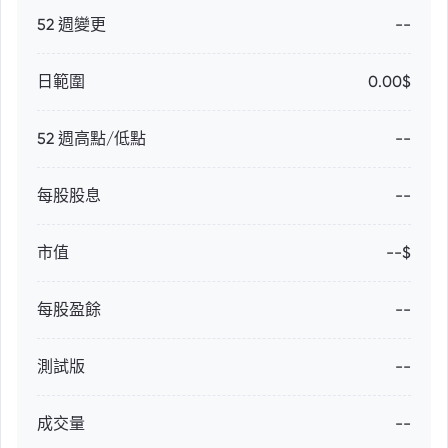
52 週變更
--
日範圍
0.00$
52 週高點/低點
--
每股股息
--
市值
--$
每股盈餘
--
測試版
--
成交量
--