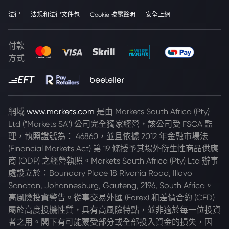
法律
法規和法律文件包
Cookie 披露聲明
安全上網
付款
方式
網域
www.markets.com
是由 Markets South Africa (Pty)
Ltd ("Markets SA") 公司完全獨家經營，該公司受 FSCA 監
理，執照證號為： 46860，並且依據 2012 年金融市場法
(Financial Markets Act) 第 19 條授予其場外衍生性商品供應
商 (ODP) 之經營執照。Markets South Africa (Pty) Ltd 辦事
處設立於：Boundary Place 18 Rivonia Road, Illovo
Sandton, Johannesburg, Gauteng, 2196, South Africa。
高風險投資警告。從事交易外匯 (Forex) 和差價合約 (CFD)
屬於高度投機性質，具有高風險特點，並非適於每一位投資
者之用。閣下有可能蒙受部分或全部投入資金的損失，因