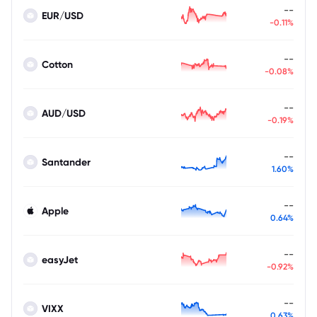
--
EUR/USD
-0.11%
--
Cotton
-0.08%
--
AUD/USD
-0.19%
--
Santander
1.60%
--
Apple
0.64%
--
easyJet
-0.92%
--
VIXX
0.63%