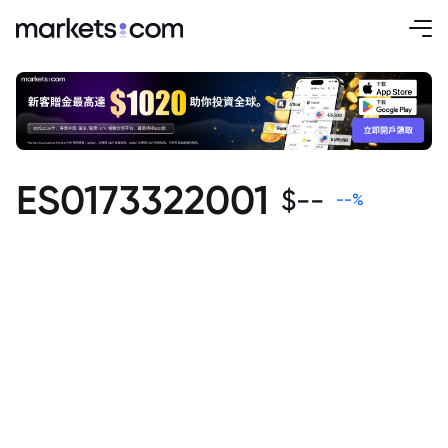
ES0173322001
$
--
--
%