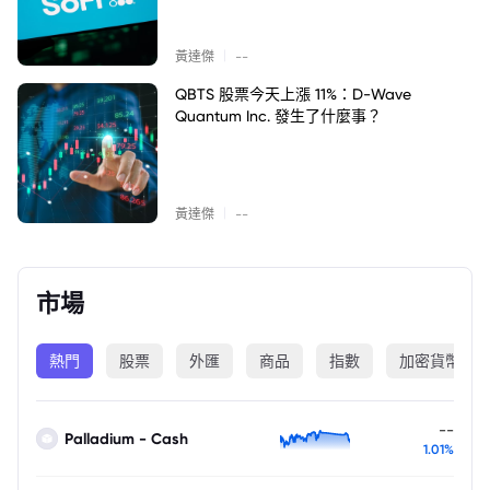
|
黃達傑
--
QBTS 股票今天上漲 11%：D-Wave
Quantum Inc. 發生了什麼事？
|
黃達傑
--
市場
熱門
股票
外匯
商品
指數
加密貨幣
--
Palladium - Cash
1.01%