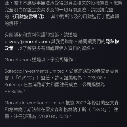
此，閣下不應從事無法承受得起資金損失的投機買賣。您應
完全明白保證金交易涉及的一切有關風險。請閱讀完整
的
《風險披露聲明》
，其中對所涉及的風險進行了更詳細
的解釋。
有關隱私和資料保護的投訴，請透過
privacy@markets.com
與我們聯絡。請閱讀我們的
隱私權
政策
，以了解更多有關處理個人資料的資訊。
Markets.com 透過以下子公司運作：
Safecap Investments Limited，受塞浦路斯證券交易委員
會（「CySEC」）監管，許可證編號為： 092/08。
Safecap 在塞浦路斯共和國註冊成立，公司編號為
HE186196。
Markets International Limited 根據 2009 年修訂的聖文森
和格林納丁斯法律在聖文森和格林納丁斯（「SVG」）註
冊，註冊號碼為 27030 BC 2023。