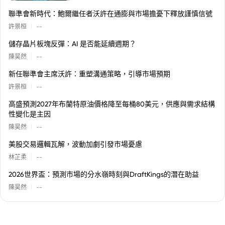
聯準會新時代：鮑爾繼任者沃許在通膨與市場擔憂下釋放謹慎信號
|
許景桓
--
儲存晶片板塊反彈：AI 是否能延續週期？
|
陳昊然
--
新任聯準會主席沃許：重塑溝通策略，引導市場預期
|
許景桓
--
高盛預測2027年布蘭特原油價格降至每桶80美元，供應與需求結構
性變化是主因
|
陳昊然
--
美股交易邏輯瓦解，波動加劇引發市場憂慮
|
林芷柔
--
2026世界盃：預測市場的分水嶺時刻與DraftKings的潛在助益
|
陳昊然
--