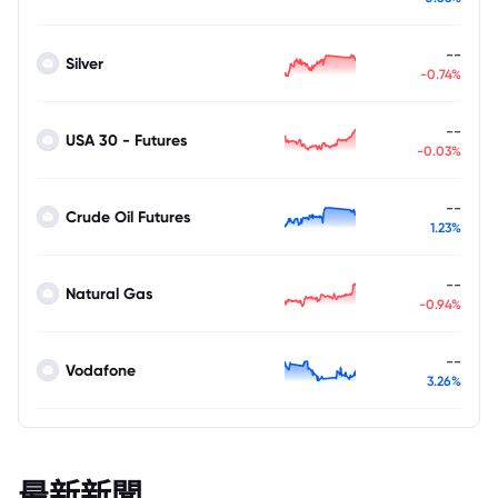
--
Silver
-0.74%
--
USA 30 - Futures
-0.03%
--
Crude Oil Futures
1.23%
--
Natural Gas
-0.94%
--
Vodafone
3.26%
最新新聞