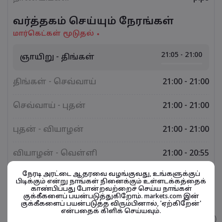
வர்த்தகம் செய்யும் நேரங்கள்
மார்கெட்கள் மூடுதல்
21:05 - 21:00
ஞாயிறு - திங்கள்
திங்கள் - செவ்வாய்
21:00 - 21:00
செவ்வாய் - புதன்
21:00 - 21:00
புதன் - வியாழன்
21:00 - 21:00
வியாழன் - வெள்ளி
21:00 - 20:55
நேரடி அரட்டை ஆதரவை வழங்குவது, உங்களுக்குப்
பிடிக்கும் என்று நாங்கள் நினைக்கும் உள்ளடக்கத்தைக்
காண்பிப்பது போன்றவற்றைச் செய்ய நாங்கள்
குக்கீகளைப் பயன்படுத்துகிறோம். markets.com இன்
நிதிசார் கருவிகள் தொடர்பானவை
குக்கீகளைப் பயன்படுத்த விரும்பினால், 'ஏற்கிறேன்'
என்பதைக் கிளிக் செய்யவும்.
உடைமை
விற்பனை
வாங்குதல்
கட்டணம் (%)