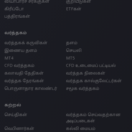
வியாபாரச் சரக்குகள்
குறியீடுகள்
கிரிப்டோ
ETFகள்
பத்திரங்கள்
வர்த்தகம்
வர்த்தகக் கருவிகள்
தளம்
இணைய தளம்
செயலி
MT4
MT5
CFD வர்த்தகம்
CFD உடைமைப் பட்டியல்
கலாவதி தேதிகள்
வர்த்தக நிலைகள்
வர்த்தக நேரங்கள்
வர்த்தக கால்குலேட்டர்கள்
பொருளாதார காலண்டர்
சமூக வர்த்தகம்
கற்றல்
செய்திகள்
வர்த்தகம் செய்வதற்கான
அடிப்படைகள்
வெபினார்கள்
கல்வி மையம்