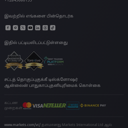
+12845680155
இவற்றில் எங்களை பின்தொடர்க
இதில் பட்டியலிடப்பட்டுள்ளதுை
சட்டத் தொகுப்பு
குக்கீ டிஸ்க்ளோஷர்
ஆன்லைன் பாதுகாப்பு
தனியுரிமைக் கொள்கை
கட்டண
முறைகள்
www.markets.com/vc/
தளமானது Markets International Ltd ஆல்