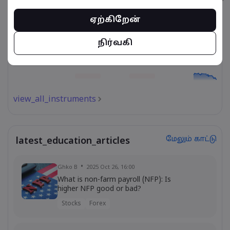
ஏற்கிறேன்
நிர்வகி
view_all_instruments
மேலும் காட்டு
latest_education_articles
Ghko B
2025 Oct 26, 16:00
What is non-farm payroll (NFP): Is
higher NFP good or bad?
Stocks
Forex