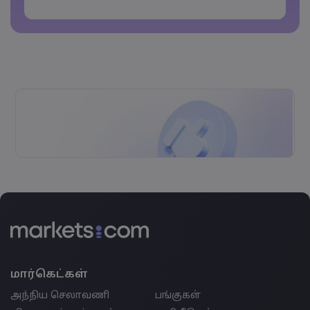
Password cannot contain non-latin characters
Passwords cannot contain spaces
மார்கெட்கள்
அந்நிய செலாவணி
பங்குகள்