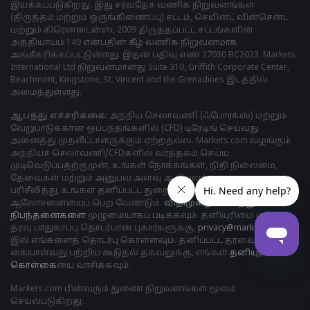
இயக்கப்படுகிறது. இது சர்வதேச வணிக நிறுவனங்கள்
(திருத்தம் மற்றும் ஒருங்கிணைப்பு) சட்டம், செயின்ட் வின்சென்ட்
மற்றும் கிரெனடைன்ஸ், 2009 திருத்தப்பட்ட சட்டங்களின்
அத்தியாயம் 149 என்பதின் கீழ் வணிக நிறுவனமாக
அங்கீகரிக்கப்பட்டுள்ளது. இதன் பதிவு எண் 27030 BC2023. Markets
International Ltd நிறுவனமானது Suite 310, Griffith Corporate Center,
Beachmont, Kingstone, St. Vincent and the Grenadines இடத்தில்
அமைந்துள்ளது.
ஆபத்து எச்சரிக்கை:
அந்நிய செலாவணி (ஃபோரக்ஸ்) மற்றும்
வேறுபாடுக்கான ஒப்பந்தங்களில் (CFD) டிரேடிங் செய்வது
அனைத்து முதலீட்டாளருக்கும் ஏற்றதல்ல. Markets.com வழங்கும்
அந்நியச் செலாவணி/CFDகளில் வர்த்தகம் செய்ய
முடிவெடுப்பதற்குமுன், உங்கள் நோக்கங்கள், நிதி நிலைமை,
தேவைகள் மற்றும் அனுபவ அளவு ஆகியவற்றைக் கவனமாகப்
பரிசீலித்து, உங்கள் தனிப்பட்ட துறைசார் நிபுணரின்
ஆலோசனையைப் பெற வேண்டும்.
விதிமுறைகள் மற்றும்
நிபந்தனைகளை
முழுமையாகப் படிக்கவும். தனியுரிமை மற்றும்
தரவு பாதுகாப்பு தொடர்பான புகார்களுக்கு,
privacy@markets.com
இல் எங்களைத் தொடர்பு கொள்ளவும். தனிப்பட்ட தரவைக்
கையாள்வது பற்றிய கூடுதல் தகவலுக்கு, எங்கள்
தனியுரிமைக்
கொள்க
ையை வாசிக்கவும்.
Markets.com பின்வரும் துணை நிறுவனங்கள் மூலம்
செயல்படுகிறது: