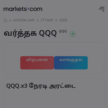
மார்கெட்கள்
ETFகள்
QQQ
வர்த்தக QQQ
QQQ
விற்பனை
வாங்குதல்
QQQ.x3 நேரடி அரட்டை