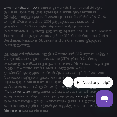
www.markets.com/vc/
தளமானது Markets International Ltd ஆல்
இயக்கப்படுகிறது. இது சர்வதேச வணிக நிறுவனங்கள்
(திருத்தம் மற்றும் ஒருங்கிணைப்பு) சட்டம், செயின்ட் வின்சென்ட்
மற்றும் கிரெனடைன்ஸ், 2009 திருத்தப்பட்ட சட்டங்களின்
அத்தியாயம் 149 என்பதின் கீழ் வணிக நிறுவனமாக
அங்கீகரிக்கப்பட்டுள்ளது. இதன் பதிவு எண் 27030 BC2023. Markets
International Ltd நிறுவனமானது Suite 310, Griffith Corporate Center,
Beachmont, Kingstone, St. Vincent and the Grenadines இடத்தில்
அமைந்துள்ளது.
ஆபத்து எச்சரிக்கை:
அந்நிய செலாவணி (ஃபோரக்ஸ்) மற்றும்
வேறுபாடுக்கான ஒப்பந்தங்களில் (CFD) டிரேடிங் செய்வது
அனைத்து முதலீட்டாளருக்கும் ஏற்றதல்ல. Markets.com வழங்கும்
அந்நியச் செலாவணி/CFDகளில் வர்த்தகம் செய்ய
முடிவெடுப்பதற்குமுன், உங்கள் நோக்கங்கள், நிதி நிலைமை,
தேவைகள் மற்றும் அனுபவ அளவு ஆகியவற்றைக் கவனமாகப்
பரிசீலித்து, உங்கள் தனிப்பட்ட துறைசார் நிபுணரின்
ஆலோசனையைப் பெற வேண்டும்.
விதிமுறைகள் மற்றும்
நிபந்தனைகளை
முழுமையாகப் படிக்கவும். தனியுரிமை மற்றும்
தரவு பாதுகாப்பு தொடர்பான புகார்களுக்கு,
privacy@markets.com
இல் எங்களைத் தொடர்பு கொள்ளவும். தனிப்பட்ட தரவைக்
கையாள்வது பற்றிய கூடுதல் தகவலுக்கு, எங்கள்
தனியுரிமைக்
கொள்க
ையை வாசிக்கவும்.