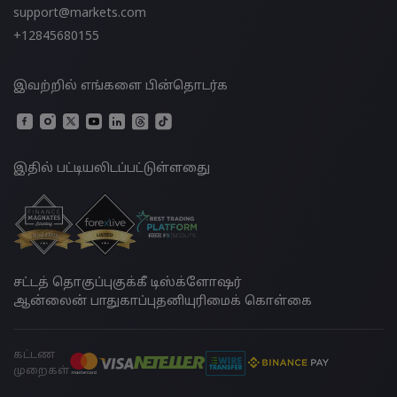
support@markets.com
+12845680155
இவற்றில் எங்களை பின்தொடர்க
இதில் பட்டியலிடப்பட்டுள்ளதுை
சட்டத் தொகுப்பு
குக்கீ டிஸ்க்ளோஷர்
ஆன்லைன் பாதுகாப்பு
தனியுரிமைக் கொள்கை
கட்டண
முறைகள்