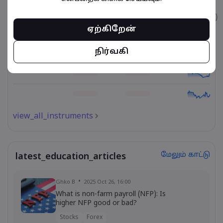
உடைமை
விற்பனை
வாங்குதல்
கட்டணம் (%)
ஏற்கிறேன்
நிர்வகி
view_all_instruments
மேலும் காட்டு
latest_education_articles
Ghko B
2025 Oct 26, 16:00
What is non-farm payroll (NFP): Is
higher NFP good or bad?
Stocks
Forex