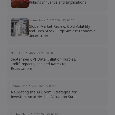
Rubio's Influence and Implications
Frances Wang
2024 Aug 27, 16:00
Are Tesla vehicles not as appealing
Emma Rose
2025 Oct 25, 00:00
anymore?
Global Market Review: Gold Volatility
CFD Trading
Stocks
Shares
and Tech Stock Surge Amidst Economic
Uncertainty
Noah Lee
2025 Oct 25, 00:00
September CPI Data: Inflation Hurdles,
Tariff Impacts, and Fed Rate Cut
Expectations
Emma Rose
2025 Oct 25, 00:00
Navigating the AI Boom: Strategies for
Investors Amid Nvidia's Valuation Surge
Sophia Claire
2025 Oct 25, 00:00