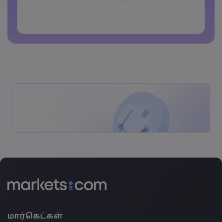
கடவுச்சொல்லைப் பொது இடங்களில்
பயன்படுத்தக் கூடாது
Password cannot contain non-latin characters
Passwords cannot contain spaces
மார்கெட்கள்