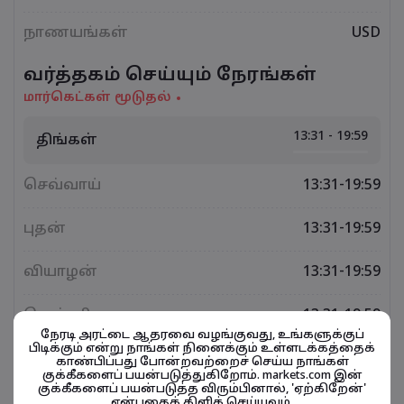
நாணயங்கள்
USD
வர்த்தகம் செய்யும் நேரங்கள்
மார்கெட்கள் மூடுதல்
13:31 - 19:59
திங்கள்
செவ்வாய்
13:31-19:59
புதன்
13:31-19:59
வியாழன்
13:31-19:59
வெள்ளி
13:31-19:59
நேரடி அரட்டை ஆதரவை வழங்குவது, உங்களுக்குப்
பிடிக்கும் என்று நாங்கள் நினைக்கும் உள்ளடக்கத்தைக்
காண்பிப்பது போன்றவற்றைச் செய்ய நாங்கள்
குக்கீகளைப் பயன்படுத்துகிறோம். markets.com இன்
குக்கீகளைப் பயன்படுத்த விரும்பினால், 'ஏற்கிறேன்'
நிதிசார் கருவிகள் தொடர்பானவை
என்பதைக் கிளிக் செய்யவும்.