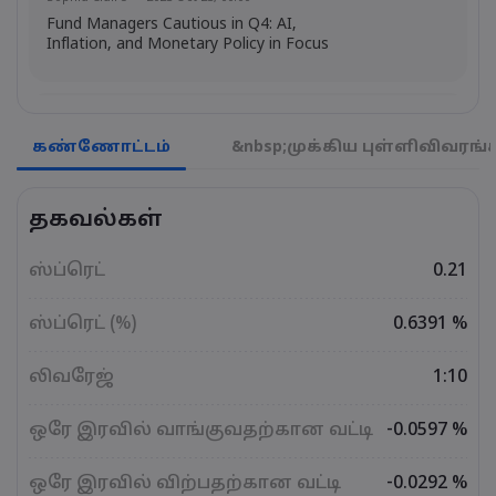
Fund Managers Cautious in Q4: AI,
Inflation, and Monetary Policy in Focus
Emma Rose
2025 Oct 25, 00:00
US Government Shutdown Threatens
கண்ணோட்டம்
&nbsp;முக்கிய புள்ளிவிவரங்
October Inflation Data Release
தகவல்கள்
Sophia Claire
2025 Oct 24, 00:00
US-EU Relations: Russia Sanctions Unite
ஸ்ப்ரெட்
0.21
Despite Trade Tensions
ஸ்ப்ரெட் (%)
0.6391 %
Emma Rose
2025 Oct 24, 00:00
லிவரேஜ்
1:10
BOJ Warns of Japan Stock Market
Overheating, U.S. Trade Policy Risk
ஒரே இரவில் வாங்குவதற்கான வட்டி
-0.0597 %
ஒரே இரவில் விற்பதற்கான வட்டி
-0.0292 %