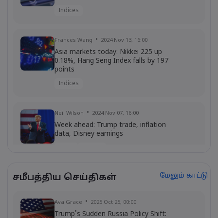
Indices
Frances Wang
2024 Nov 13, 16:00
Asia markets today: Nikkei 225 up
0.18%, Hang Seng Index falls by 197
points
Indices
Neil Wilson
2024 Nov 07, 16:00
Week ahead: Trump trade, inflation
data, Disney earnings
Forex
Indices
மேலும் காட்டு
சமீபத்திய செய்திகள்
Frances Wang
2024 Oct 09, 16:00
Hang Seng index surges, breaking
21,000 mark
Ava Grace
2025 Oct 25, 00:00
Indices
Trump's Sudden Russia Policy Shift: