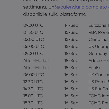
settimana. Un
￼calendario completo d
disponibile sulla piattaforma.
09.00 UTC
14-Sep
Eurozone I
01.30 UTC
15-Sep
RBA Monet
02.00 UTC
15-Sep
China Indu
06.00 UTC
15-Sep
UK Unemp
09.00 UTC
15-Sep
Germany,
After-Market
15-Sep
Adobe – 
After-Market
15-Sep
FedEx
06.00 UTC
16-Sep
UK Consum
12.30 UTC
16-Sep
US Retail 
14.30 UTC
16-Sep
US EIA Cru
18.00 UTC
16-Sep
FOMC Inte
18.30 UTC
16-Sep
FOMC Pre