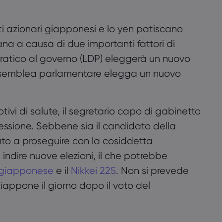
i azionari giapponesi e lo yen patiscano
na a causa di due importanti fattori di
ocratico al governo (LDP) eleggerà un nuovo
’assemblea parlamentare elegga un nuovo
ivi di salute, il segretario capo di gabinetto
cessione. Sebbene sia il candidato della
ato a proseguire con la cosiddetta
 indire nuove elezioni, il che potrebbe
 giapponese
e il
Nikkei 225
. Non si prevede
Utilizziamo i cookie per offrire supporto in live
iappone il giorno dopo il voto del
chat e per mostrare contenuti che riteniamo
possano interessarti. Se accetti l’utilizzo dei
cookie da parte di markets.com, fai clic su