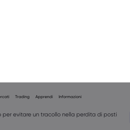
timolare l’economia.
lamentari, il governatore Andrew Bailey si è
tassi negativi – una linea di condotta che ha
lazione richiesta nell’Eurozona. “È in cantiere”,
lla al momento, non abbiamo intenzione di
re”.
più importanza in questo momento è ancora
 hanno già sparato la maggior parte delle loro
ta della Banca d’Inghilterra, ha avvertito
congedi nel Regno Unito non dovrebbe essere
chieste di prolungarlo per proteggere i posti
del piano dei congedi in ottobre, il governo
per evitare un tracollo nella perdita di posti