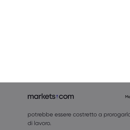
uso di tassi di interesse negativi per s
In un discorso tenuto di recente ai par
rifiutato di escludere la possibilità di 
sistematicamente fallito nel fornire l’inf
ha detto. “Non stiamo pianificando nu
usare questo strumento, ma è in cantie
Nel frattempo, ciò che sembra avere 
la risposta fiscale: le banche centrali
cartucce. Andy Haldane, capo economis
la scorsa settimana che il piano dei 
esteso, ma il cancelliere cederà alle ri
di lavoro? Con l’avvicinarsi della fine 
potrebbe essere costretto a prorogarlo 
di lavoro.