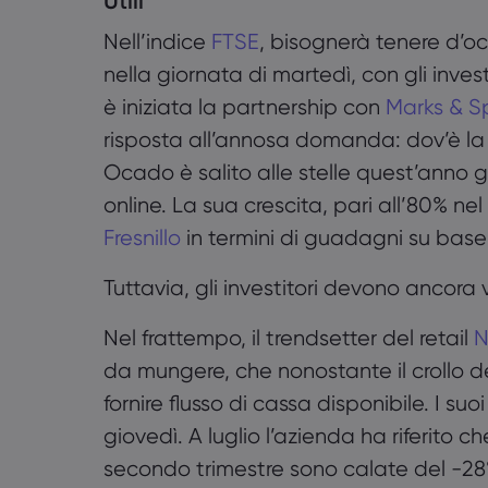
Utili
Nell’indice
FTSE
, bisognerà tenere d’occ
nella giornata di martedì, con gli inves
è iniziata la partnership con
Marks & S
risposta all’annosa domanda: dov’è la li
Ocado è salito alle stelle quest’anno g
online. La sua crescita, pari all’80% nel
Fresnillo
in termini di guadagni su bas
Tuttavia, gli investitori devono ancora v
Nel frattempo, il trendsetter del retail
N
da mungere, che nonostante il crollo d
fornire flusso di cassa disponibile. I suoi
giovedì. A luglio l’azienda ha riferito 
secondo trimestre sono calate del -28% 