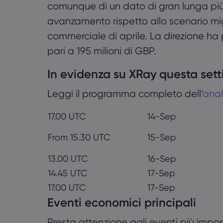
comunque di un dato di gran lunga più
avanzamento rispetto allo scenario mi
commerciale di aprile. La direzione ha p
pari a 195 milioni di GBP.
In evidenza su XRay questa set
Leggi il programma completo dell’
anal
17.00 UTC
14-⁠Sep
From 15.30 UTC
15⁠⁠-⁠⁠Sep
13.00 UTC
16⁠⁠-⁠⁠⁠⁠⁠Sep
14.45 UTC
17⁠-⁠⁠⁠⁠⁠Sep
17.00 UTC
17-⁠⁠⁠⁠⁠Sep
Eventi economici principali
Presta attenzione agli eventi più impo