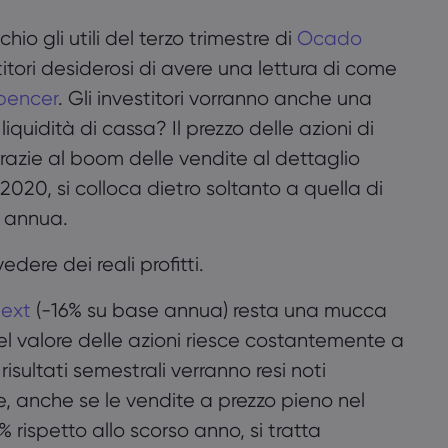
accetto.
hio gli utili del terzo trimestre di
Ocado
titori desiderosi di avere una lettura di come
Accetto
Gestisci
pencer
. Gli investitori vorranno anche una
quidità di cassa? Il prezzo delle azioni di
razie al boom delle vendite al dettaglio
 2020, si colloca dietro soltanto a quella di
e annua.
edere dei reali profitti.
ext
(-16% su base annua) resta una mucca
el valore delle azioni riesce costantemente a
 risultati semestrali verranno resi noti
che, anche se le vendite a prezzo pieno nel
rispetto allo scorso anno, si tratta