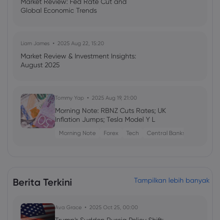
Market Review: Fed Rate Cut and
Global Economic Trends
Liam James
2025 Aug 22, 15:20
Market Review & Investment Insights:
August 2025
Tommy Yap
2025 Aug 19, 21:00
Morning Note: RBNZ Cuts Rates; UK
Inflation Jumps; Tesla Model Y L
Morning Note
Forex
Tech
Central Banks
Emma Rose
2025 Jul 03, 08:35
US Economy on Stagflation Watch:
Berita Terkini
Tampilkan lebih banyak
Apollo Global Management's Outlook
Ava Grace
2025 Oct 25, 00:00
Ava Grace
2025 Jul 03, 08:35