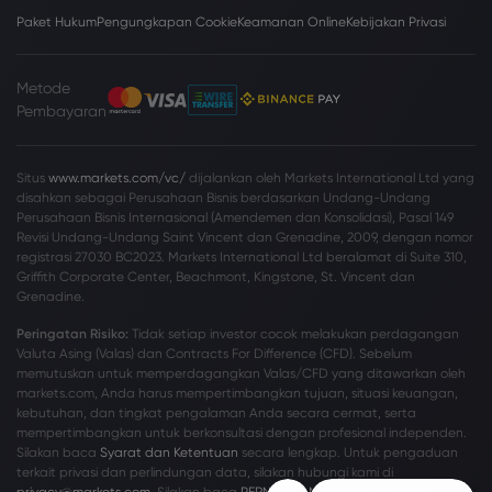
Paket Hukum
Pengungkapan Cookie
Keamanan Online
Kebijakan Privasi
Metode
Pembayaran
Situs
www.markets.com/vc/
dijalankan oleh Markets International Ltd yang
disahkan sebagai Perusahaan Bisnis berdasarkan Undang-Undang
Perusahaan Bisnis Internasional (Amendemen dan Konsolidasi), Pasal 149
Revisi Undang-Undang Saint Vincent dan Grenadine, 2009, dengan nomor
registrasi 27030 BC2023. Markets International Ltd beralamat di Suite 310,
Griffith Corporate Center, Beachmont, Kingstone, St. Vincent dan
Grenadine.
Peringatan Risiko:
Tidak setiap investor cocok melakukan perdagangan
Valuta Asing (Valas) dan Contracts For Difference (CFD). Sebelum
memutuskan untuk memperdagangkan Valas/CFD yang ditawarkan oleh
markets.com, Anda harus mempertimbangkan tujuan, situasi keuangan,
kebutuhan, dan tingkat pengalaman Anda secara cermat, serta
mempertimbangkan untuk berkonsultasi dengan profesional independen.
Silakan baca
Syarat dan Ketentuan
secara lengkap. Untuk pengaduan
terkait privasi dan perlindungan data, silakan hubungi kami di
privacy@markets.com
. Silakan baca
PERNYATAAN KEBIJAKAN PRIVASI
kami