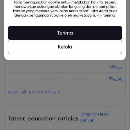
Kami menggunakan cookie untuk melakukan hal-hal seperti
menawarkan dukungan obrolan langsung dan menampilkan
konten yang menurut kami akan Anda minati. Jika Anda puas
dengan penggunaan cookie oleh markets.com, klik terima.
Instrumen Terkait
Terima
Aset
Jual
Beli
Ubah (%)
Kelola
view_all_instruments
Tampilkan lebih
latest_education_articles
banyak