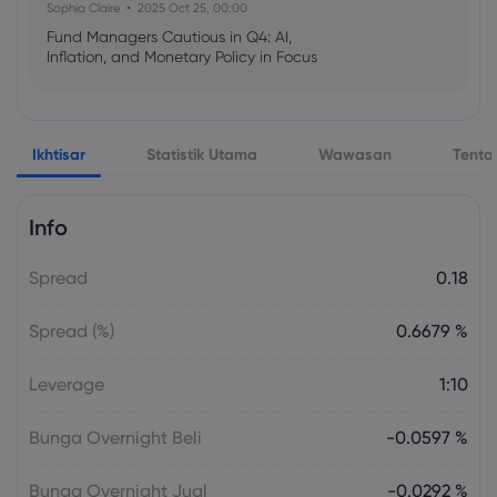
Sophia Claire
2025 Oct 25, 00:00
Fund Managers Cautious in Q4: AI,
Inflation, and Monetary Policy in Focus
Emma Rose
2025 Oct 25, 00:00
Ikhtisar
Statistik Utama
Wawasan
Tenta
US Government Shutdown Threatens
October Inflation Data Release
Info
Sophia Claire
2025 Oct 24, 00:00
Spread
0.18
US-EU Relations: Russia Sanctions Unite
Despite Trade Tensions
Spread (%)
0.6679 %
Emma Rose
2025 Oct 24, 00:00
Leverage
1:10
BOJ Warns of Japan Stock Market
Overheating, U.S. Trade Policy Risk
Bunga Overnight Beli
-0.0597 %
Bunga Overnight Jual
-0.0292 %