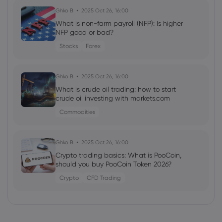
Ghko B
2025 Oct 26, 16:00
What is non-farm payroll (NFP): Is higher
NFP good or bad?
Stocks
Forex
Ghko B
2025 Oct 26, 16:00
What is crude oil trading: how to start
crude oil investing with markets.com
Commodities
Ghko B
2025 Oct 26, 16:00
Crypto trading basics: What is PooCoin,
should you buy PooCoin Token 2026?
Crypto
CFD Trading