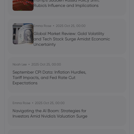
Trump's Sudden Russia Policy Shift:
Rubio's Influence and Implications
AI Podcast: Fresh Insights on Fed Rate
Cut Timing - News in a New Way
Emma Rose
2025 Oct 25, 00:00
Global Market Review: Gold Volatility
and Tech Stock Surge Amidst Economic
Uncertainty
Noah Lee
2025 Oct 25, 00:00
September CPI Data: Inflation Hurdles,
Tariff Impacts, and Fed Rate Cut
Expectations
Emma Rose
2025 Oct 25, 00:00
Navigating the AI Boom: Strategies for
Investors Amid Nvidia's Valuation Surge