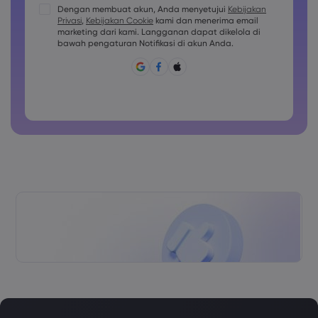
Kata sandi harus berisi setidaknya 1 karakter huruf besar
Dengan membuat akun, Anda menyetujui
Kebijakan
Privasi
,
Kebijakan Cookie
kami dan menerima email
Kata sandi harus berisi setidaknya 1 karakter huruf kecil
marketing dari kami. Langganan dapat dikelola di
Sandi harus berisi ~!@#£%^&amp;*()_-+=:;&lt;&gt;{,[]?,.
bawah pengaturan Notifikasi di akun Anda.
Kata sandi tidak boleh berupa hal yang umum digunakan
Kata sandi tidak boleh berisi karakter non-latin
Kata sandi tidak boleh berisi spasi