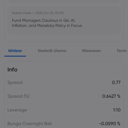
Sophia Claire
2025 Oct 25, 00:00
Fund Managers Cautious in Q4: AI,
Inflation, and Monetary Policy in Focus
Emma Rose
2025 Oct 25, 00:00
Ikhtisar
Statistik Utama
Wawasan
Tenta
US Government Shutdown Threatens
October Inflation Data Release
Info
Sophia Claire
2025 Oct 24, 00:00
Spread
0.77
US-EU Relations: Russia Sanctions Unite
Despite Trade Tensions
Spread (%)
0.6427 %
Emma Rose
2025 Oct 24, 00:00
Leverage
1:10
BOJ Warns of Japan Stock Market
Overheating, U.S. Trade Policy Risk
Bunga Overnight Beli
-0.0590 %