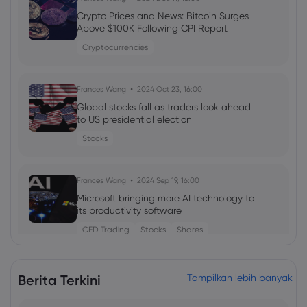
Crypto Prices and News: Bitcoin Surges
Above $100K Following CPI Report
Cryptocurrencies
Frances Wang
2024 Oct 23, 16:00
Global stocks fall as traders look ahead
to US presidential election
Stocks
Frances Wang
2024 Sep 19, 16:00
Microsoft bringing more AI technology to
its productivity software
CFD Trading
Stocks
Shares
Neil Wilson
2023 Mei 18, 02:10
Berita Terkini
Tampilkan lebih banyak
Risk Bid After Wall Street Pops