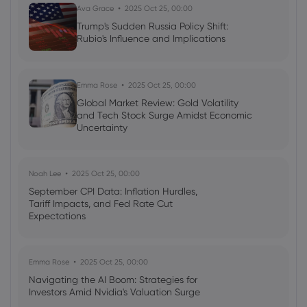
Indices
Ava Grace
2025 Oct 25, 00:00
Trump's Sudden Russia Policy Shift:
Rubio's Influence and Implications
Neil Wilson
2023 Mei 16, 03:30
Vodafone Slides, US Retail Sales Ahead
Shares
Emma Rose
2025 Oct 25, 00:00
Global Market Review: Gold Volatility
and Tech Stock Surge Amidst Economic
Uncertainty
Noah Lee
2025 Oct 25, 00:00
September CPI Data: Inflation Hurdles,
Tariff Impacts, and Fed Rate Cut
Expectations
Emma Rose
2025 Oct 25, 00:00
Navigating the AI Boom: Strategies for
Investors Amid Nvidia's Valuation Surge