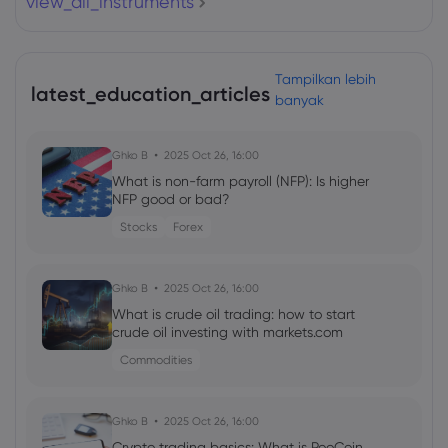
view_all_instruments
Tampilkan lebih
latest_education_articles
banyak
Ghko B
2025 Oct 26, 16:00
What is non-farm payroll (NFP): Is higher
NFP good or bad?
Stocks
Forex
Ghko B
2025 Oct 26, 16:00
What is crude oil trading: how to start
crude oil investing with markets.com
Commodities
Ghko B
2025 Oct 26, 16:00
Crypto trading basics: What is PooCoin,