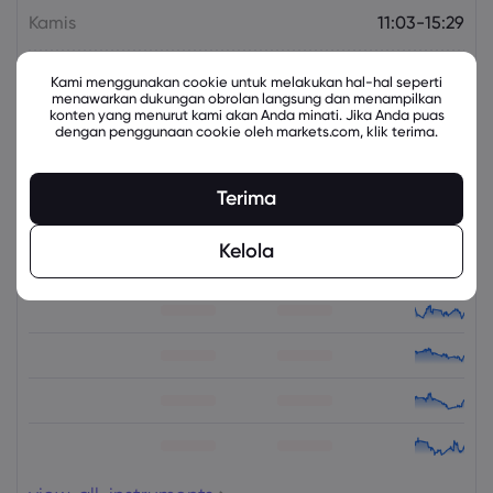
Kamis
11:03-15:29
Jumat
07:01-10:59
Kami menggunakan cookie untuk melakukan hal-hal seperti
menawarkan dukungan obrolan langsung dan menampilkan
konten yang menurut kami akan Anda minati. Jika Anda puas
Jumat
11:03-15:29
dengan penggunaan cookie oleh markets.com, klik terima.
Terima
Instrumen Terkait
Kelola
Aset
Jual
Beli
Ubah (%)