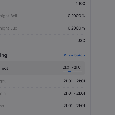
1:100
ight Beli
-0.2000 %
ight Jual
-0.2000 %
USD
ing
Pasar buka
21:01 - 21:01
umat
nggu
21:01 - 21:01
nin
21:01 - 21:01
asa
21:01 - 21:01