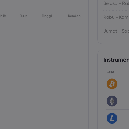
Selasa - Ra
h (%)
Buka
Tinggi
Rendah
Rabu - Kam
Jumat - Sa
Instrumen
Aset