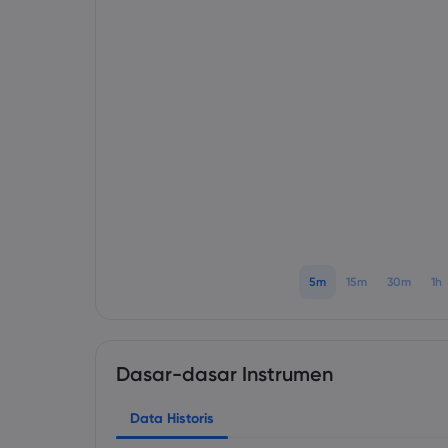
5m
15m
30m
1h
Dasar-dasar Instrumen
Data Historis