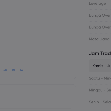
Leverage
Bunga Overn
Bunga Overn
Mata Uang
Jam Trad
Kamis - J
4h
1d
1w
Sabtu - Mi
Minggu - Se
Senin - Sel