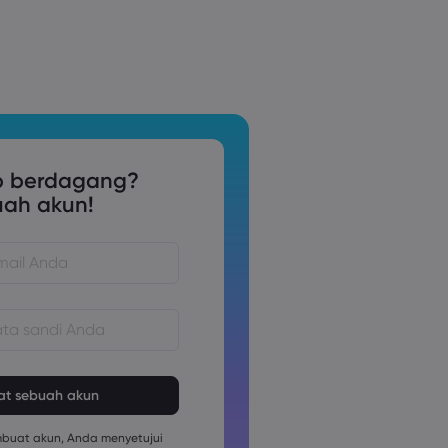
p berdagang?
uah akun!
us terdiri dari 8 hingga 15
us berisi setidaknya 1 karakter
uat akun, Anda menyetujui
us berisi setidaknya 1 karakter