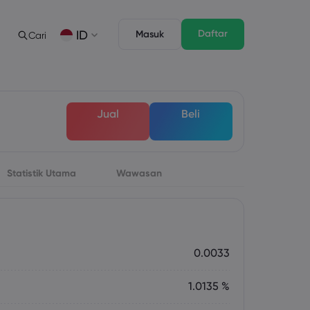
Daftar
ID
Masuk
Cari
gan
s
Tentang
Fitur Trading
Paket Hukum
Depth of Market
English
English
Jual
Beli
English (ZA)
English (St. Vincent)
Dansk
Italiano
Danish
Italian
Bahasa Melayu
ภาษาไทย
Malay
Thai
िन्दी
Português
Statistik Utama
Wawasan
Hindi
Portuguese
 Mendatang
rsa Mingguan
0.0033
1.0135 %