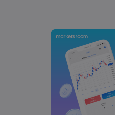
US-EU Relations: Russia Sanctions Unite Despite 
Emma Rose
2025 Oct 24, 00:00
BOJ Warns of Japan Stock Market Overheating, U.