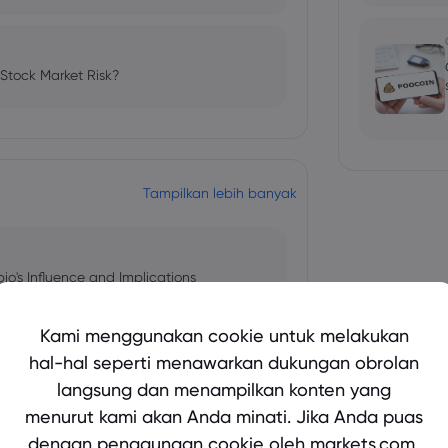
 Stock Market Risk?
Tampilkan lebih banyak
bio's Influence and Implications
Kami menggunakan cookie untuk melakukan
hal-hal seperti menawarkan dukungan obrolan
langsung dan menampilkan konten yang
 and Tech Stock Surge Amidst
menurut kami akan Anda minati. Jika Anda puas
dengan penggunaan cookie oleh markets.com,