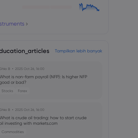
nstruments
ducation_articles
Tampilkan lebih banyak
Ghko B
2025 Oct 26, 16:00
What is non-farm payroll (NFP): Is higher NFP
good or bad?
Stocks
Forex
Ghko B
2025 Oct 26, 16:00
What is crude oil trading: how to start crude
oil investing with markets.com
Commodities