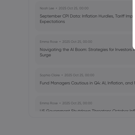
Noah Lee
2025 Oct 25, 00:00
September CPI Data: Inflation Hurdles, Tariff Im
Expectations
Emma Rose
2025 Oct 25, 00:00
Navigating the AI Boom: Strategies for Investors 
Surge
Sophia Claire
2025 Oct 25, 00:00
Fund Managers Cautious in Q4: AI, Inflation, and 
Emma Rose
2025 Oct 25, 00:00
US Government Shutdown Threatens October Infl
Sophia Claire
2025 Oct 24, 00:00