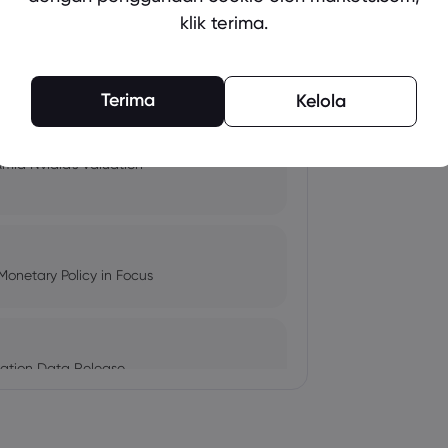
klik terima.
pacts, and Fed Rate Cut
Terima
Kelola
Amid Nvidia's Valuation
Monetary Policy in Focus
ation Data Release