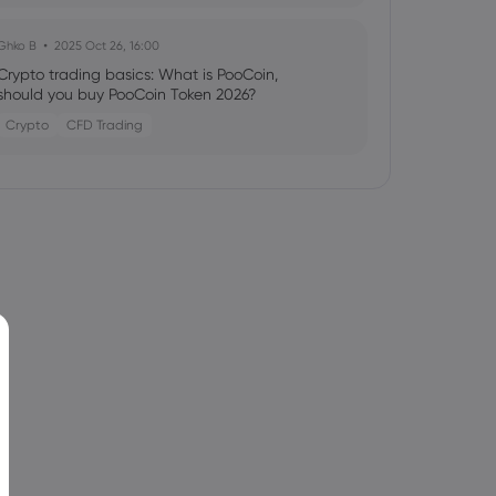
Ghko B
2025 Oct 26, 16:00
Crypto trading basics: What is PooCoin,
should you buy PooCoin Token 2026?
Crypto
CFD Trading