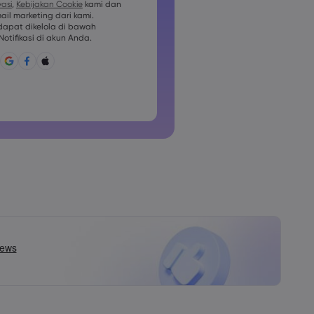
vasi
,
Kebijakan Cookie
kami dan
il marketing dari kami.
us berisi setidaknya 1 karakter
apat dikelola di bawah
otifikasi di akun Anda.
berisi ~!@#£%^&amp;*()_-
?,.
idak boleh berupa hal yang umum
ak boleh berisi karakter non-latin
ak boleh berisi spasi