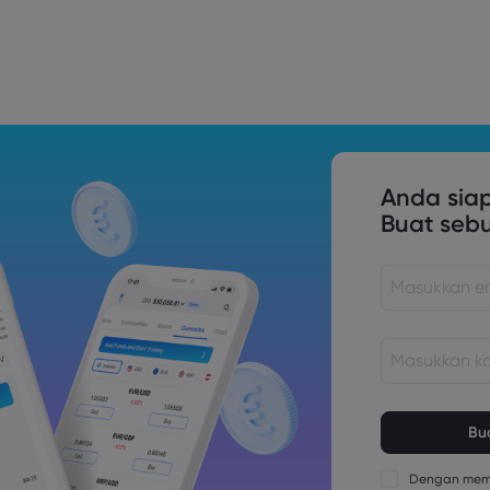
Trade Tensions
S. Trade Policy Risk
Anda sia
Buat seb
Kata sandi har
karakter
Kata sandi har
numerik
Dengan memb
Kata sandi har