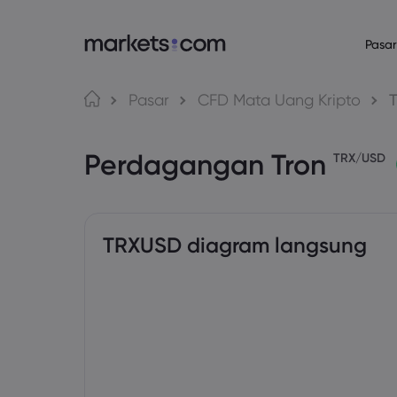
Pasar
Bahasa
Tentang Mark
Platform P
Pasar
CFD Mata Uang Kripto
T
Mengapa Market
Platform Web
English
English
English (Global)
English (EU)
Perdagangan Tron
Penawaran Globa
Aplikasi
TRX/USD
Deutsch
Español
German
Spanish (Latam)
Grup Kami
MT4
Nederlands
العربية
Penghargaan dan
MT5
Dutch
Arabic
繁體中文
简体中文
Trading Central
Traditional Chinese
Simplified Chinese
TRXUSD diagram langsung
Bahasa Indonesia
한국어
Indonesian
Korean