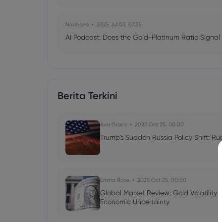
Noah Lee
2025 Jul 03, 07:35
AI Podcast: Does the Gold-Platinum Ratio Signal
Berita Terkini
Ava Grace
2025 Oct 25, 00:00
Trump's Sudden Russia Policy Shift: Ru
Emma Rose
2025 Oct 25, 00:00
Global Market Review: Gold Volatility
Economic Uncertainty