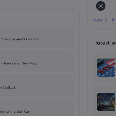
view_all_i
l Management's Outlook
latest_e
ng - News in a New Way
im Outlook
ining the Bull Run