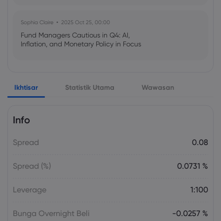
Sophia Claire
2025 Oct 25, 00:00
Fund Managers Cautious in Q4: AI,
Inflation, and Monetary Policy in Focus
Emma Rose
2025 Oct 25, 00:00
Ikhtisar
Statistik Utama
Wawasan
US Government Shutdown Threatens
October Inflation Data Release
Info
Sophia Claire
2025 Oct 24, 00:00
Spread
0.08
US-EU Relations: Russia Sanctions Unite
Despite Trade Tensions
Spread (%)
0.0731 %
Emma Rose
2025 Oct 24, 00:00
Leverage
1:100
BOJ Warns of Japan Stock Market
Overheating, U.S. Trade Policy Risk
Bunga Overnight Beli
-0.0257 %