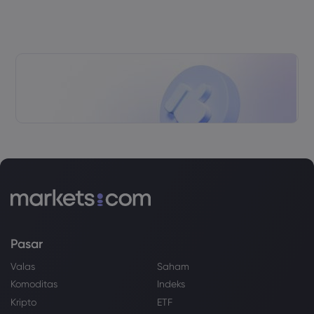
Pasar
Valas
Saham
Komoditas
Indeks
Kripto
ETF