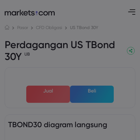
US TBond 30Y
Pasar
CFD Obligasi
Perdagangan US TBond
30Y
UB
Jual
Beli
TBOND30 diagram langsung