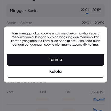
22:01 - 20:59
Minggu - Senin
Senin - Selasa
22:01 - 20:59
Kami menggunakan cookie untuk melakukan hal-hal seperti
Selasa - Rabu
22:01 - 20:59
menawarkan dukungan obrolan langsung dan menampilkan
konten yang menurut kami akan Anda minati. Jika Anda puas
dengan penggunaan cookie oleh markets.com, klik terima.
Rabu - Kamis
22:01 - 20:59
Kamis - Jumat
22:01 - 20:59
Terima
Kelola
Instrumen Terkait
Aset
Jual
Beli
Ubah (%)