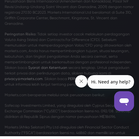
Perusahaan Bisnis Internasional (Amendemen dan Konsolidasi), Pasal 149
Revisi Undang-Undang Saint Vincent dan Grenadine, 2009, dengan nomor
registrasi 27030 BC2023. Markets International Ltd beralamat di Suite 310,
Griffith Corporate Center, Beachmont, Kingstone, St. Vincent dan
Grenadine.
Peringatan Risiko:
Tidak setiap investor cocok melakukan perdagangan
Valuta Asing (Valas) dan Contracts For Difference (CFD). Sebelum
memutuskan untuk memperdagangkan Valas/CFD yang ditawarkan oleh
markets.com, Anda harus mempertimbangkan tujuan, situasi keuangan,
kebutuhan, dan tingkat pengalaman Anda secara cermat, serta
mempertimbangkan untuk berkonsultasi dengan profesional independen.
Silakan baca
Syarat dan Ketentuan
secara lengkap. Untuk pengaduan
terkait privasi dan perlindungan data, silakan hubungi kami di
privacy@markets.com
. Silakan baca
PERNYATAAN KEBIJAKAN PRIVASI
kami
untuk informasi lebih lanjut tentang penanganan data pribadi.
Markets.com beroperasi melalui anak perusahaan berikut:
Safecap Investments Limited, yang diregulasi oleh Cyprus Securities and
Exchange Commission (“CySEC”) berdasarkan lisensi no. 092/08. Safecap
didirikan di Republik Siprus dengan nomor perusahaan ΗΕ186196.
Markets (Afrika Selatan) Pty Ltd diregulasi oleh Financial Sector Conduct
Authority (“FSCA”) berdasarkan lisensi no. 46860 dan memiliki izin untuk
beroperasi sebagai Penyedia Derivatif Over-the-Counter (“ODP”) sesuai