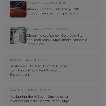
Indices
Forex
Shares
Commodities
Ava Grace
2025 Oct 25, 00:00
Trump's Sudden Russia Policy Shift:
Rubio's Influence and Implications
Georgy Istigechev
2023 Sep 26, 04:00
GBP forecast: Cable heads for worst
month since mini-budget
Emma Rose
2025 Oct 25, 00:00
Forex
GBP
USD
Global Market Review: Gold Volatility
and Tech Stock Surge Amidst Economic
Uncertainty
Noah Lee
2025 Oct 25, 00:00
September CPI Data: Inflation Hurdles,
Tariff Impacts, and Fed Rate Cut
Expectations
Emma Rose
2025 Oct 25, 00:00
Navigating the AI Boom: Strategies for
Investors Amid Nvidia's Valuation Surge