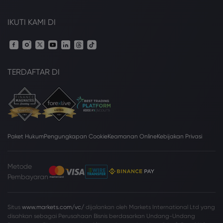
IKUTI KAMI DI
TERDAFTAR DI
Paket Hukum
Pengungkapan Cookie
Keamanan Online
Kebijakan Privasi
Metode
Pembayaran
Situs
www.markets.com/vc/
dijalankan oleh Markets International Ltd yang
disahkan sebagai Perusahaan Bisnis berdasarkan Undang-Undang