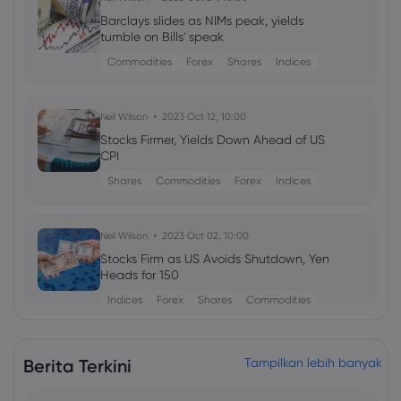
Barclays slides as NIMs peak, yields
tumble on Bills' speak
Commodities
Forex
Shares
Indices
Neil Wilson
2023 Oct 12, 10:00
Stocks Firmer, Yields Down Ahead of US
CPI
Shares
Commodities
Forex
Indices
Neil Wilson
2023 Oct 02, 10:00
Stocks Firm as US Avoids Shutdown, Yen
Heads for 150
Indices
Forex
Shares
Commodities
Zachariah Walker
2023 Sep 29, 10:00
Berita Terkini
Tampilkan lebih banyak
Messy September Comes to a Close