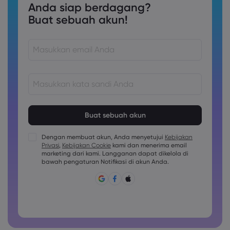
Anda siap berdagang?
Buat sebuah akun!
Kata sandi harus terdiri dari 8 hingga 15 karakter
Kata sandi harus berisi setidaknya 1 karakter numerik
Kata sandi harus berisi setidaknya 1 karakter huruf besar
Dengan membuat akun, Anda menyetujui
Kebijakan
Privasi
,
Kebijakan Cookie
kami dan menerima email
Kata sandi harus berisi setidaknya 1 karakter huruf kecil
marketing dari kami. Langganan dapat dikelola di
Sandi harus berisi ~!@#£%^&amp;*()_-+=:;&lt;&gt;{,[]?,.
bawah pengaturan Notifikasi di akun Anda.
Kata sandi tidak boleh berupa hal yang umum digunakan
Kata sandi tidak boleh berisi karakter non-latin
Kata sandi tidak boleh berisi spasi