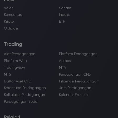
Valas
Saham
Komoditas
Indeks
Kripto
ETF
Obligasi
Trading
Alat Perdagangan
Platform Perdagangan
Platform Web
Aplikasi
TradingView
MT4
MT5
Perdagangan CFD
Daftar Aset CFD
Informasi Perdagangan
Ketentuan Perdagangan
Jam Perdagangan
Kalkulator Perdagangan
Kalender Ekonomi
Perdagangan Sosial
Pelajari