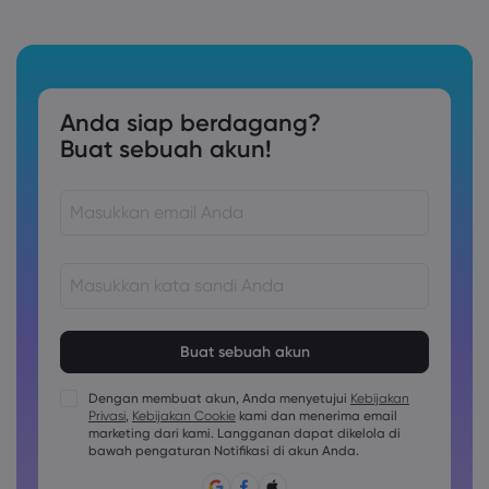
Anda siap berdagang?
Buat sebuah akun!
Kata sandi harus terdiri dari 8 hingga 15 karakter
Kata sandi harus berisi setidaknya 1 karakter numerik
Kata sandi harus berisi setidaknya 1 karakter huruf besar
Dengan membuat akun, Anda menyetujui
Kebijakan
Privasi
,
Kebijakan Cookie
kami dan menerima email
Kata sandi harus berisi setidaknya 1 karakter huruf kecil
marketing dari kami. Langganan dapat dikelola di
Sandi harus berisi ~!@#£%^&amp;*()_-+=:;&lt;&gt;{,[]?,.
bawah pengaturan Notifikasi di akun Anda.
Kata sandi tidak boleh berupa hal yang umum digunakan