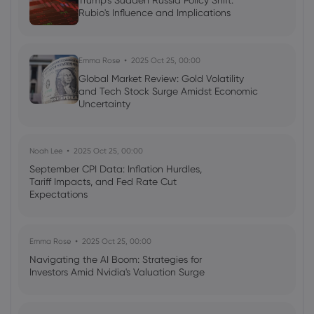
Trump's Sudden Russia Policy Shift:
Neil Wilson
2023 Jan 24, 00:00
Rubio's Influence and Implications
Market Disconnect
Emma Rose
2025 Oct 25, 00:00
Global Market Review: Gold Volatility
and Tech Stock Surge Amidst Economic
Uncertainty
Noah Lee
2025 Oct 25, 00:00
September CPI Data: Inflation Hurdles,
Tariff Impacts, and Fed Rate Cut
Expectations
Emma Rose
2025 Oct 25, 00:00
Navigating the AI Boom: Strategies for
Investors Amid Nvidia's Valuation Surge