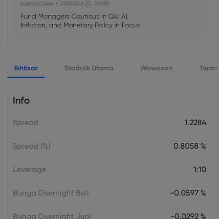
Sophia Claire
2025 Oct 25, 00:00
Fund Managers Cautious in Q4: AI,
Inflation, and Monetary Policy in Focus
Emma Rose
2025 Oct 25, 00:00
Ikhtisar
Statistik Utama
Wawasan
Tenta
US Government Shutdown Threatens
October Inflation Data Release
Info
Sophia Claire
2025 Oct 24, 00:00
Spread
1.2284
US-EU Relations: Russia Sanctions Unite
Despite Trade Tensions
Spread (%)
0.8058 %
Emma Rose
2025 Oct 24, 00:00
Leverage
1:10
BOJ Warns of Japan Stock Market
Overheating, U.S. Trade Policy Risk
Bunga Overnight Beli
-0.0597 %
Bunga Overnight Jual
-0.0292 %