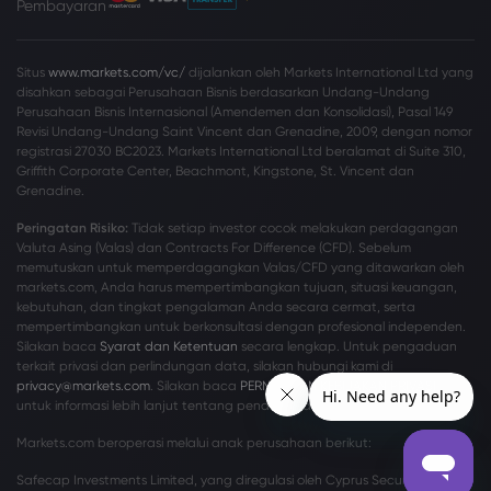
Pembayaran
Situs
www.markets.com/vc/
dijalankan oleh Markets International Ltd yang
disahkan sebagai Perusahaan Bisnis berdasarkan Undang-Undang
Perusahaan Bisnis Internasional (Amendemen dan Konsolidasi), Pasal 149
Revisi Undang-Undang Saint Vincent dan Grenadine, 2009, dengan nomor
registrasi 27030 BC2023. Markets International Ltd beralamat di Suite 310,
Griffith Corporate Center, Beachmont, Kingstone, St. Vincent dan
Grenadine.
Peringatan Risiko:
Tidak setiap investor cocok melakukan perdagangan
Valuta Asing (Valas) dan Contracts For Difference (CFD). Sebelum
memutuskan untuk memperdagangkan Valas/CFD yang ditawarkan oleh
markets.com, Anda harus mempertimbangkan tujuan, situasi keuangan,
kebutuhan, dan tingkat pengalaman Anda secara cermat, serta
mempertimbangkan untuk berkonsultasi dengan profesional independen.
Silakan baca
Syarat dan Ketentuan
secara lengkap. Untuk pengaduan
terkait privasi dan perlindungan data, silakan hubungi kami di
privacy@markets.com
. Silakan baca
PERNYATAAN KEBIJAKAN PRIVASI
kami
untuk informasi lebih lanjut tentang penanganan data pribadi.
Markets.com beroperasi melalui anak perusahaan berikut:
Safecap Investments Limited, yang diregulasi oleh Cyprus Securities and