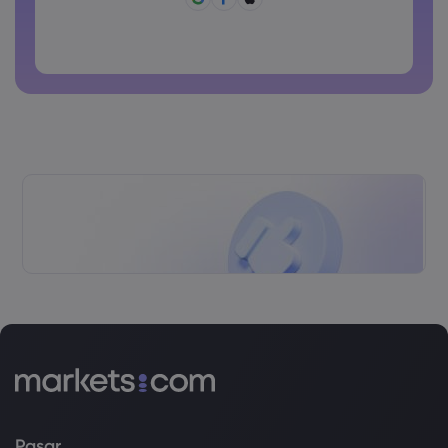
Kata sandi tidak boleh berisi karakter non-latin
Kata sandi tidak boleh berisi spasi
Pasar