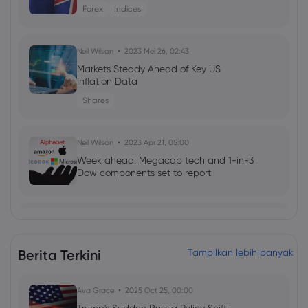
Forex
Indices
Neil Wilson
2023 Mei 26, 02:43
Markets Steady Ahead of Key US
Inflation Data
Shares
Neil Wilson
2023 Apr 21, 05:00
Week ahead: Megacap tech and 1-in-3
Dow components set to report
Neil Wilson
2023 Feb 10, 12:26
The Week Ahead: US inflation to Guide
Fed Policy Route
Berita Terkini
Tampilkan lebih banyak
Shares
Ava Grace
2025 Oct 25, 00:00