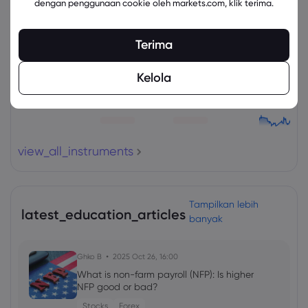
dengan penggunaan cookie oleh markets.com, klik terima.
Aset
Jual
Beli
Ubah (%)
Terima
Kelola
view_all_instruments
Tampilkan lebih
latest_education_articles
banyak
Ghko B
2025 Oct 26, 16:00
What is non-farm payroll (NFP): Is higher
NFP good or bad?
Stocks
Forex