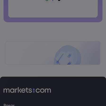
Kata sandi tidak boleh berisi karakter non-latin
Kata sandi tidak boleh berisi spasi
Pasar