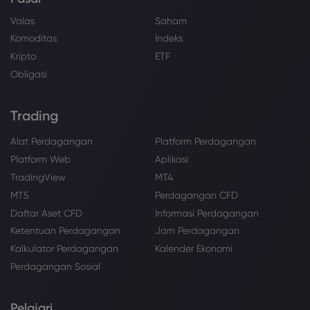
Valas
Saham
Komoditas
Indeks
Kripto
ETF
Obligasi
Trading
Alat Perdagangan
Platform Perdagangan
Platform Web
Aplikasi
TradingView
MT4
MT5
Perdagangan CFD
Daftar Aset CFD
Informasi Perdagangan
Ketentuan Perdagangan
Jam Perdagangan
Kalkulator Perdagangan
Kalender Ekonomi
Perdagangan Sosial
Pelajari