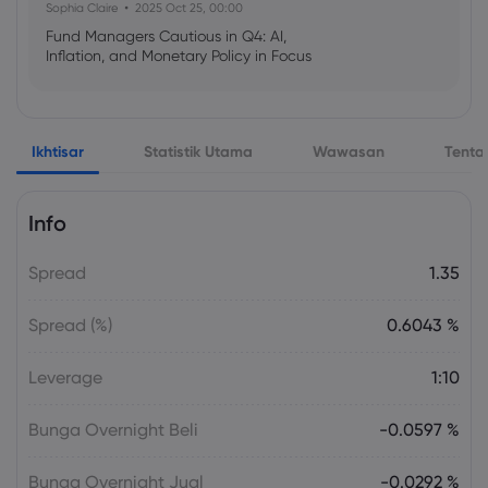
Sophia Claire
2025 Oct 25, 00:00
Fund Managers Cautious in Q4: AI,
Inflation, and Monetary Policy in Focus
Emma Rose
2025 Oct 25, 00:00
Ikhtisar
Statistik Utama
Wawasan
Tenta
US Government Shutdown Threatens
October Inflation Data Release
Info
Sophia Claire
2025 Oct 24, 00:00
Spread
1.35
US-EU Relations: Russia Sanctions Unite
Despite Trade Tensions
Spread (%)
0.6043 %
Emma Rose
2025 Oct 24, 00:00
Leverage
1:10
BOJ Warns of Japan Stock Market
Overheating, U.S. Trade Policy Risk
Bunga Overnight Beli
-0.0597 %
Bunga Overnight Jual
-0.0292 %