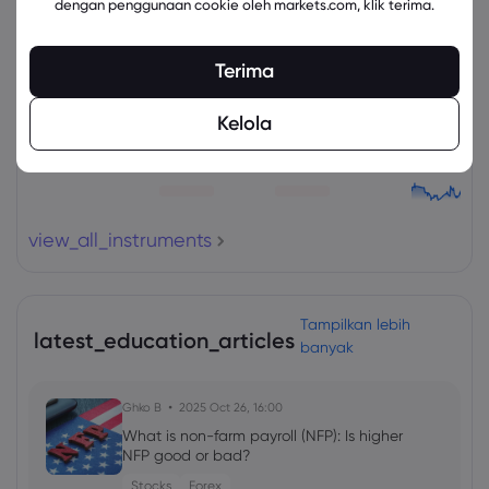
dengan penggunaan cookie oleh markets.com, klik terima.
Aset
Jual
Beli
Ubah (%)
Terima
Kelola
view_all_instruments
Tampilkan lebih
latest_education_articles
banyak
Ghko B
2025 Oct 26, 16:00
What is non-farm payroll (NFP): Is higher
NFP good or bad?
Stocks
Forex