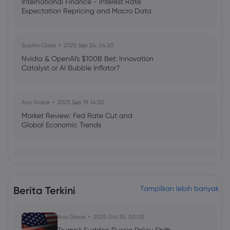
International Finance - Interest Rate
Expectation Repricing and Macro Data
Readings Drive Markets
Sophia Claire
2025 Sep 24, 04:20
Nvidia & OpenAI's $100B Bet: Innovation
Catalyst or AI Bubble Inflator?
Ava Grace
2025 Sep 19, 14:20
Market Review: Fed Rate Cut and
Global Economic Trends
Emma Rose
2025 Jul 03, 08:35
US Economy on Stagflation Watch:
Apollo Global Management's Outlook
Berita Terkini
Tampilkan lebih banyak
Ava Grace
2025 Jul 03, 08:35
Ava Grace
2025 Oct 25, 00:00
AI Podcast: Fresh Insights on Fed Rate