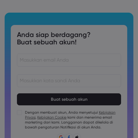
Anda siap berdagang?
Buat sebuah akun!
Kata sandi harus terdiri dari 8 hingga 15 karakter
Kata sandi harus berisi setidaknya 1 karakter numerik
Kata sandi harus berisi setidaknya 1 karakter huruf besar
Dengan membuat akun, Anda menyetujui
Kebijakan
Privasi
,
Kebijakan Cookie
kami dan menerima email
Kata sandi harus berisi setidaknya 1 karakter huruf kecil
marketing dari kami. Langganan dapat dikelola di
Sandi harus berisi ~!@#£%^&amp;*()_-+=:;&lt;&gt;{,[]?,.
bawah pengaturan Notifikasi di akun Anda.
Kata sandi tidak boleh berupa hal yang umum digunakan