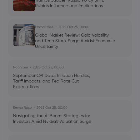
Trump's Sudden Russia Policy Shift:
Cut Timing - News in a New Way
Rubio's Influence and Implications
Emma Rose
2025 Oct 25, 00:00
Global Market Review: Gold Volatility
and Tech Stock Surge Amidst Economic
Uncertainty
Noah Lee
2025 Oct 25, 00:00
September CPI Data: Inflation Hurdles,
Tariff Impacts, and Fed Rate Cut
Expectations
Emma Rose
2025 Oct 25, 00:00
Navigating the AI Boom: Strategies for
Investors Amid Nvidia's Valuation Surge