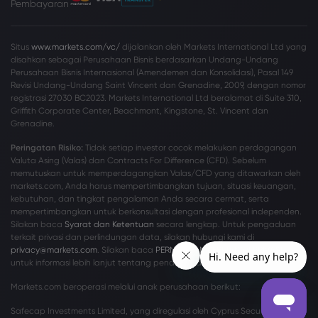
Pembayaran
Situs
www.markets.com/vc/
dijalankan oleh Markets International Ltd yang
disahkan sebagai Perusahaan Bisnis berdasarkan Undang-Undang
Perusahaan Bisnis Internasional (Amendemen dan Konsolidasi), Pasal 149
Revisi Undang-Undang Saint Vincent dan Grenadine, 2009, dengan nomor
registrasi 27030 BC2023. Markets International Ltd beralamat di Suite 310,
Griffith Corporate Center, Beachmont, Kingstone, St. Vincent dan
Grenadine.
Peringatan Risiko:
Tidak setiap investor cocok melakukan perdagangan
Valuta Asing (Valas) dan Contracts For Difference (CFD). Sebelum
memutuskan untuk memperdagangkan Valas/CFD yang ditawarkan oleh
markets.com, Anda harus mempertimbangkan tujuan, situasi keuangan,
kebutuhan, dan tingkat pengalaman Anda secara cermat, serta
mempertimbangkan untuk berkonsultasi dengan profesional independen.
Silakan baca
Syarat dan Ketentuan
secara lengkap. Untuk pengaduan
terkait privasi dan perlindungan data, silakan hubungi kami di
privacy@markets.com
. Silakan baca
PERNYATAAN KEBIJAKAN PRIVASI
kami
untuk informasi lebih lanjut tentang penanganan data pribadi.
Markets.com beroperasi melalui anak perusahaan berikut:
Safecap Investments Limited, yang diregulasi oleh Cyprus Securities and