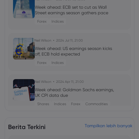
Week ahead: ECB set to cut as Wall
Street earnings season gathers pace
Forex
Indices
Neil Wilson
2024 Jul 11, 21:00
Week ahead: US earnings season kicks
off, ECB hold expected
Forex
Indices
Neil Wilson
2024 Apr 11, 21:00
Week ahead: Goldman Sachs earnings,
UK CPI data due
Shares
Indices
Forex
Commodities
Neil Wilson
2024 Jan 18, 08:07
Berita Terkini
Tampilkan lebih banyak
Week ahead: ECB, BoJ rate decisions +
Tesla earnings on tap