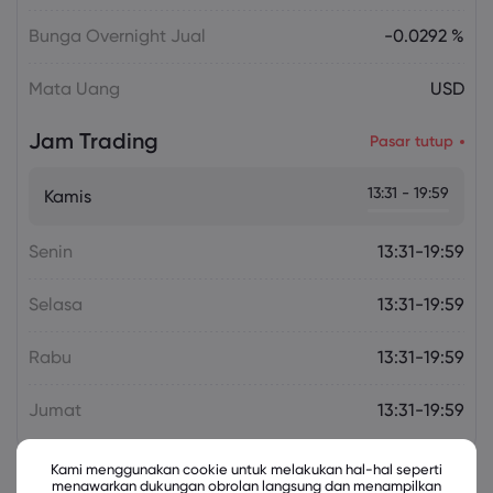
Bunga Overnight Jual
-0.0292 %
Mata Uang
USD
Jam Trading
Pasar tutup
13:31 - 19:59
Kamis
Senin
13:31-19:59
Selasa
13:31-19:59
Rabu
13:31-19:59
Jumat
13:31-19:59
Kami menggunakan cookie untuk melakukan hal-hal seperti
menawarkan dukungan obrolan langsung dan menampilkan