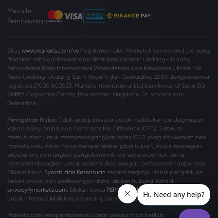
Metode
Pembayaran
Situs
www.markets.com/vc/
dijalankan oleh Markets International Ltd yang
disahkan sebagai Perusahaan Bisnis berdasarkan Undang-Undang
Perusahaan Bisnis Internasional (Amendemen dan Konsolidasi), Pasal 149
Revisi Undang-Undang Saint Vincent dan Grenadine, 2009, dengan nomor
registrasi 27030 BC2023. Markets International Ltd beralamat di Suite 310,
Griffith Corporate Center, Beachmont, Kingstone, St. Vincent dan
Grenadine.
Peringatan Risiko:
Tidak setiap investor cocok melakukan perdagangan
Valuta Asing (Valas) dan Contracts For Difference (CFD). Sebelum
memutuskan untuk memperdagangkan Valas/CFD yang ditawarkan oleh
markets.com, Anda harus mempertimbangkan tujuan, situasi keuangan,
kebutuhan, dan tingkat pengalaman Anda secara cermat, serta
mempertimbangkan untuk berkonsultasi dengan profesional independen.
Silakan baca
Syarat dan Ketentuan
secara lengkap. Untuk pengaduan
terkait privasi dan perlindungan data, silakan hubungi kami di
privacy@markets.com
. Silakan baca
PERNYATAAN KEBIJAKAN PRIVASI
kami
untuk informasi lebih lanjut tentang penanganan data pribadi.
Markets.com beroperasi melalui anak perusahaan berikut: