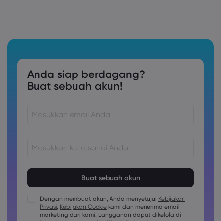
Anda siap berdagang?
Buat sebuah akun!
Kata sandi harus terdiri dari 8 hingga 15 karakter
Kata sandi harus berisi setidaknya 1 karakter numerik
Kata sandi harus berisi setidaknya 1 karakter huruf besar
Dengan membuat akun, Anda menyetujui
Kebijakan
Privasi
,
Kebijakan Cookie
kami dan menerima email
Kata sandi harus berisi setidaknya 1 karakter huruf kecil
marketing dari kami. Langganan dapat dikelola di