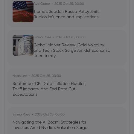
Ava Grace
2025 Oct 25, 00:00
Forex
Indices
Trump's Sudden Russia Policy Shift:
Rubio's Influence and Implications
Neil Wilson
2023 Oct 19, 10:00
Week ahead: Tesla tops Wall Street
earnings bill
Emma Rose
2025 Oct 25, 00:00
Global Market Review: Gold Volatility
Forex
Indices
and Tech Stock Surge Amidst Economic
Uncertainty
Noah Lee
2025 Oct 25, 00:00
September CPI Data: Inflation Hurdles,
Tariff Impacts, and Fed Rate Cut
Expectations
Emma Rose
2025 Oct 25, 00:00
Navigating the AI Boom: Strategies for
Investors Amid Nvidia's Valuation Surge