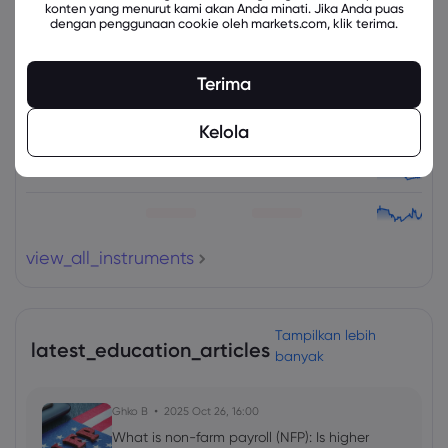
konten yang menurut kami akan Anda minati. Jika Anda puas
Instrumen Terkait
dengan penggunaan cookie oleh markets.com, klik terima.
Aset
Jual
Beli
Ubah (%)
Terima
Kelola
view_all_instruments
Tampilkan lebih
latest_education_articles
banyak
Ghko B
2025 Oct 26, 16:00
What is non-farm payroll (NFP): Is higher