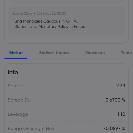
Sophia Claire
2025 Oct 25, 00:00
Fund Managers Cautious in Q4: AI,
Inflation, and Monetary Policy in Focus
Emma Rose
2025 Oct 25, 00:00
Ikhtisar
Statistik Utama
Wawasan
Tenta
US Government Shutdown Threatens
October Inflation Data Release
Info
Sophia Claire
2025 Oct 24, 00:00
Spread
2.33
US-EU Relations: Russia Sanctions Unite
Despite Trade Tensions
Spread (%)
0.6700 %
Emma Rose
2025 Oct 24, 00:00
Leverage
1:10
BOJ Warns of Japan Stock Market
Overheating, U.S. Trade Policy Risk
Bunga Overnight Beli
-0.0597 %