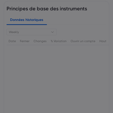
Principes de base des instruments
Données historiques
Weekly
Date
Fermer
Changes
% Variation
Ouvrir un compte
Haut
B