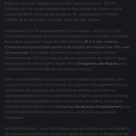
Safecap »), qui est régulée par la CySEC sous la licence n°. 092/08.
Safecap est une société enregistrée en République de Chypre sous le
numéro HE186196. Safecap est située au 10, rue Simonides, CYPRESS
TOWER, 2e et 3e étages, Strovolos, 2046, Nicosie, Chypre.
Avertissement sur les investissements à haut risque : Les CFD sont des
instruments complexes et sont accompagnés d’un risque élevé de pertes
financières rapides en raison de l’effet de levier.
85,4 % des comptes
d’investisseurs particuliers perdent de l’argent en tradant des CFD avec
ce fournisseur.
Vous devez déterminer si vous comprenez comment
fonctionnent les CFD et si vous pouvez vous permettre de courir le risque
élevé de perdre votre argent. Veuillez lire la
Divulgation des Risques
pour
une explication plus en détails des risques encourus.
Selon votre nationalité ou le pays de votre résidence permanente, nous
pouvons être tenus, en vertu des lois, des règles et des règlements locaux
applicables, de vous proposer certains mécanismes de protection
supplémentaires (comme un mécanisme de stop loss garanti) ou d’imposer
des restrictions supplémentaires à vos activités de trading. Vous devez
examiner attentivement notre
Accord sur les services d'investissement
pour
connaître les détails de ces protections ou restrictions qui peuvent
s'appliquer.
Territoires Restreints : nous n'établissons pas de comptes pour les résidents
de certaines juridictions, y compris le Japon, le Canada, la Belgique et les