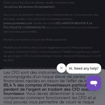
États-Unis. Pour plus de détails, veuillez consulter notre
Accord sur les services d'investissement
.
Pour toute réclamation relative à la confidentialité et à la protection des
données, veuillez nous contacter à l'adresse suivante :
privacy@markets.com
. Veuillez lire notre
DÉCLARATION RELATIVE À LA
POLITIQUE DE CONFIDENTIALITÉ
pour plus d’informations sur le traitement
des données personnelles.
Markets.com opère à travers les filiales suivantes :
Markets South Africa (Pty) Ltd est réglementé par la Financial Sector
Conduct Authority (« FSCA ») sous la licence n°46860 et agréé pour opérer
de gré à gré (« OTC ») conformément à la loi « Financial Markets Act » no.19
de 2012.
Markets International Limited est enregistrée à Saint-Vincent-et-les-
Les CFD sont des instruments complexes et sont
Grenadines (« SVG ») en vertu des lois révisées de Saint-Vincent-et-les-
accompagnés d’un risque élevé de pertes
Grenadines 2009, sous le numéro d'enregistrement 27030 BC 2023.
financières rapides en raison de l’effet de levier.
85,4 % des comptes d’investisseurs particuliers
perdent de l’argent en tradant des CFD avec ce
fournisseur.
Vous devez déterminer si vous
comprenez comment fonctionnent les CFD et si
vous pouvez vous permettre de courir le risque