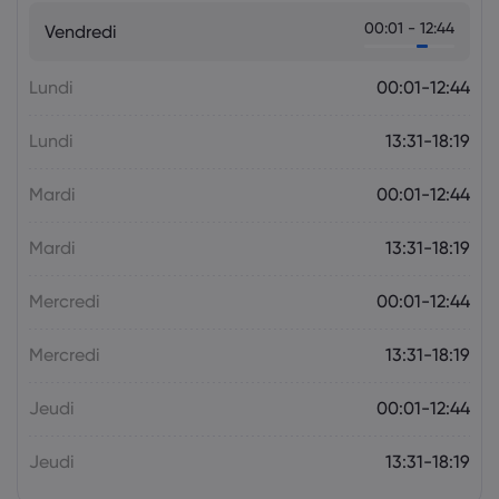
Markets.com Support Team
2025 Jul 05, 21:00
00:01 - 12:44
Vendredi
La semaine à venir : l'attention se tourne
vers la politique monétaire de la RBA et
de la RBNZ
Lundi
00:01-12:44
Le Forex
Indices
Lundi
13:31-18:19
Mardi
00:01-12:44
Mardi
13:31-18:19
Mercredi
00:01-12:44
Mercredi
13:31-18:19
Jeudi
00:01-12:44
Jeudi
13:31-18:19