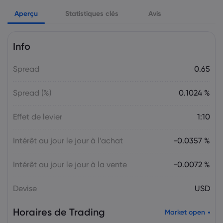
Markets.com Support Team
2025 Jul 26, 21:00
Aperçu
Semaine à venir : Les décisions sur les
Statistiques clés
Avis
taux d'intérêt de la Fed, de la BoC et de
la BoJ en ligne de mire
Info
Le Forex
Indices
Spread
0.65
Markets.com Support Team
2025 Jul 19, 21:00
La semaine à venir : Élections au Japon,
Spread (%)
0.1024 %
décision sur les taux d'intérêt de la BCE,
discours de M. Powell
Effet de levier
1:10
Le Forex
Indices
Intérêt au jour le jour à l’achat
-0.0357 %
Markets.com Support Team
2025 Jul 12, 21:00
Semaine à venir : Les données sur
Intérêt au jour le jour à la vente
-0.0072 %
l’inflation aux États-Unis, au Canada et
au Royaume-Uni occupent le devant de
Devise
USD
la scène
Le Forex
Indices
Horaires de Trading
Market open