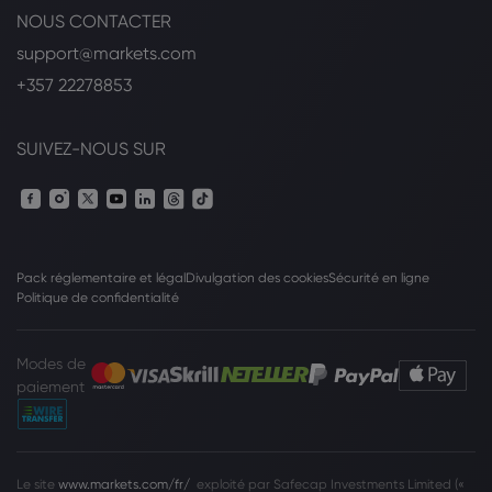
NOUS CONTACTER
support@markets.com
+357 22278853
SUIVEZ-NOUS SUR
Pack réglementaire et légal
Divulgation des cookies
Sécurité en ligne
Politique de confidentialité
Modes de
paiement
Le site
www.markets.com/fr/
exploité par Safecap Investments Limited («