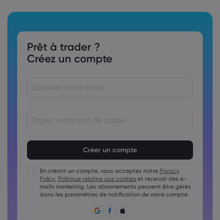
Prêt à trader ?
Créez un compte
Le mot de passe doit comporter entre 8 et
15&nbsp;caractères
Le mot de passe doit contenir au moins 1 caractère
numérique
En créant un compte, vous acceptez notre
Privacy
Policy
,
Politique relative aux cookies
et recevoir des e-
Le mot de passe doit contenir au moins 1 lettre majuscule.
mails marketing. Les abonnements peuvent être gérés
Le mot de passe doit contenir au moins 1 lettre minuscule
dans les paramètres de notification de votre compte.
Le mot de passe doit contenir ~!@#£%^&amp;*()_-
+=:;&lt;&gt;{,[] ?,.
Le mot de passe ne doit pas être un mot de passe