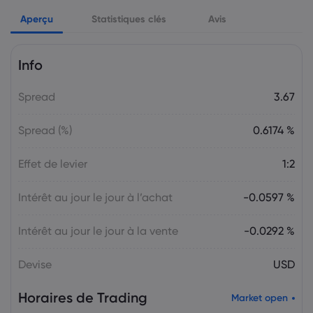
Markets.com Support Team
2025 Jul 26, 21:00
Aperçu
Semaine à venir : Les décisions sur les
Statistiques clés
Avis
taux d'intérêt de la Fed, de la BoC et de
la BoJ en ligne de mire
Info
Le Forex
Indices
Spread
3.67
Markets.com Support Team
2025 Jul 19, 21:00
La semaine à venir : Élections au Japon,
Spread (%)
0.6174 %
décision sur les taux d'intérêt de la BCE,
discours de M. Powell
Effet de levier
1:2
Le Forex
Indices
Intérêt au jour le jour à l’achat
-0.0597 %
Markets.com Support Team
2025 Jul 12, 21:00
Semaine à venir : Les données sur
Intérêt au jour le jour à la vente
-0.0292 %
l’inflation aux États-Unis, au Canada et
au Royaume-Uni occupent le devant de
Devise
USD
la scène
Le Forex
Indices
Horaires de Trading
Market open