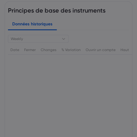
Principes de base des instruments
Données historiques
Weekly
Date
Fermer
Changes
% Variation
Ouvrir un compte
Haut
B