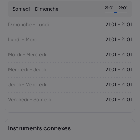
Markets.com Support Team
2025 Jul 05, 21:00
21:01 - 21:01
Samedi - Dimanche
La semaine à venir : l'attention se tourne
vers la politique monétaire de la RBA et
de la RBNZ
Dimanche - Lundi
21:01 - 21:01
Le Forex
Indices
Lundi - Mardi
21:01 - 21:01
Mardi - Mercredi
21:01 - 21:01
Mercredi - Jeudi
21:01 - 21:01
Jeudi - Vendredi
21:01 - 21:01
Vendredi - Samedi
21:01 - 21:01
Instruments connexes