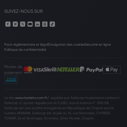
SUIVEZ-NOUS SUR
Pack réglementaire et légal
Divulgation des cookies
Sécurité en ligne
Politique de confidentialité
Modes de
paiement
Le site
www.markets.com/fr/
exploité par Safecap Investments Limited («
Safecap »), qui est régulée par la CySEC sous la licence n°. 092/08.
Safecap est une société enregistrée en République de Chypre sous le
numéro HE186196. Safecap est située au 10, rue Simonides, CYPRESS
TOWER, 2e et 3e étages, Strovolos, 2046, Nicosie, Chypre.