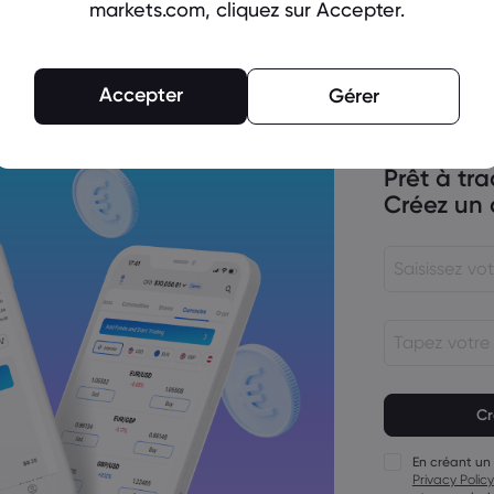
markets.com, cliquez sur Accepter.
, décision sur les taux d'intérêt de la
Accepter
Gérer
Prêt à tra
flation aux États-Unis, au Canada et
de la scène
Créez un
rne vers la politique monétaire de la
Le mot de pas
15&nbsp;cara
Le mot de pas
1 caractère n
En créant un
Le mot de pas
Privacy Policy
majuscule.