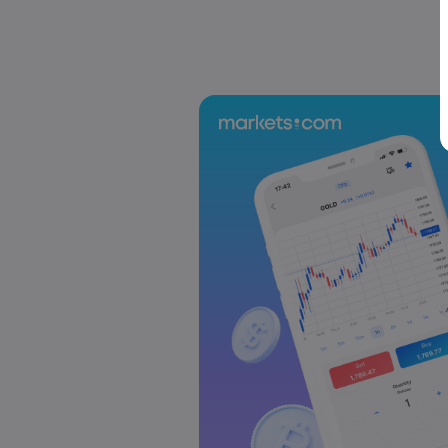
Markets.com Support Team
2025 Jul 19, 21:00
La semaine à venir : Élections au Japon
BCE, discours de M. Powell
Le Forex
Indices
Markets.com Support Team
2025 Jul 12, 21:00
Semaine à venir : Les données sur l’in
au Royaume-Uni occupent le devant 
Le Forex
Indices
Markets.com Support Team
2025 Jul 05, 21:00
La semaine à venir : l'attention se tou
RBA et de la RBNZ
Le Forex
Indices