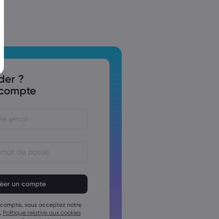
der ?
 compte
se doit comporter entre 8 et
ctères
se doit contenir au moins
umérique
 compte, vous acceptez notre
se doit contenir au moins 1 lettre
,
Politique relative aux cookies