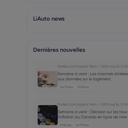
LiAuto news
Dernières nouvelles
Markets.com Support Team
2025 Aug 23, 21:0
Semaine à venir : Les marchés s'intére
aux données sur le logement
Le Forex
Indices
Markets.com Support Team
2025 Aug 16, 21:00
Semaine à venir : Décision sur les tau
l'inflation au Canada en ligne de mire
Indices
Le Forex