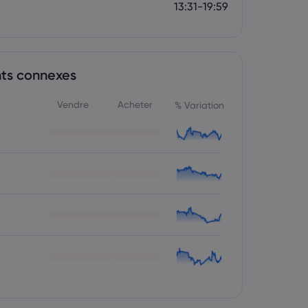
13:31-19:59
nts connexes
Vendre
Acheter
% Variation