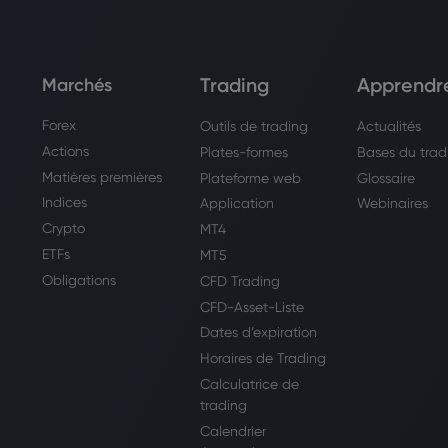
Trading
Apprendr
Marchés
Forex
Outils de trading
Actualités
Actions
Plates-formes
Bases du trad
Matières premières
Plateforme web
Glossaire
Indices
Application
Webinaires
Crypto
MT4
ETFs
MT5
Obligations
CFD Trading
CFD-Asset-Liste
Dates d’expiration
Horaires de Trading
Calculatrice de
trading
Calendrier