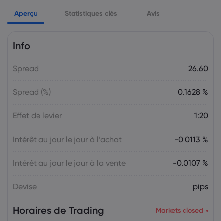
Markets.com Support Team
2025 Jul 26, 21:00
Aperçu
Semaine à venir : Les décisions sur les
Statistiques clés
Avis
taux d'intérêt de la Fed, de la BoC et de
la BoJ en ligne de mire
Info
Le Forex
Indices
Spread
26.60
Markets.com Support Team
2025 Jul 19, 21:00
La semaine à venir : Élections au Japon,
Spread (%)
0.1628 %
décision sur les taux d'intérêt de la BCE,
discours de M. Powell
Effet de levier
1:20
Le Forex
Indices
Intérêt au jour le jour à l’achat
-0.0113 %
Markets.com Support Team
2025 Jul 12, 21:00
Semaine à venir : Les données sur
Intérêt au jour le jour à la vente
-0.0107 %
l’inflation aux États-Unis, au Canada et
au Royaume-Uni occupent le devant de
Devise
pips
la scène
Le Forex
Indices
Horaires de Trading
Markets closed