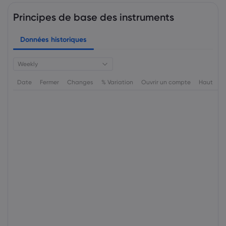
Principes de base des instruments
Données historiques
Weekly
Date
Fermer
Changes
% Variation
Ouvrir un compte
Haut
B