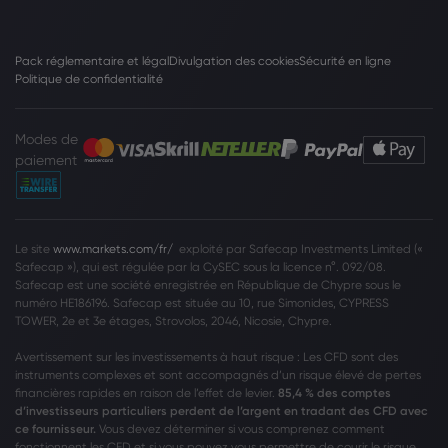
Pack réglementaire et légal
Divulgation des cookies
Sécurité en ligne
Politique de confidentialité
Modes de
paiement
Le site
www.markets.com/fr/
exploité par Safecap Investments Limited («
Safecap »), qui est régulée par la CySEC sous la licence n°. 092/08.
Safecap est une société enregistrée en République de Chypre sous le
numéro HE186196. Safecap est située au 10, rue Simonides, CYPRESS
TOWER, 2e et 3e étages, Strovolos, 2046, Nicosie, Chypre.
Avertissement sur les investissements à haut risque : Les CFD sont des
instruments complexes et sont accompagnés d’un risque élevé de pertes
financières rapides en raison de l’effet de levier.
85,4 % des comptes
d’investisseurs particuliers perdent de l’argent en tradant des CFD avec
ce fournisseur.
Vous devez déterminer si vous comprenez comment
fonctionnent les CFD et si vous pouvez vous permettre de courir le risque