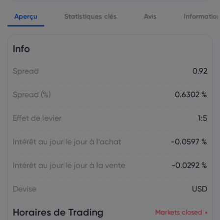
Markets.com Support Team
2025 Jul 26, 21:00
Aperçu
Semaine à venir : Les décisions sur les
Statistiques clés
Avis
Informatio
taux d'intérêt de la Fed, de la BoC et de
la BoJ en ligne de mire
Info
Le Forex
Indices
Spread
0.92
Markets.com Support Team
2025 Jul 19, 21:00
La semaine à venir : Élections au Japon,
Spread (%)
0.6302 %
décision sur les taux d'intérêt de la BCE,
discours de M. Powell
Effet de levier
1:5
Le Forex
Indices
Intérêt au jour le jour à l’achat
-0.0597 %
Markets.com Support Team
2025 Jul 12, 21:00
Semaine à venir : Les données sur
Intérêt au jour le jour à la vente
-0.0292 %
l’inflation aux États-Unis, au Canada et
au Royaume-Uni occupent le devant de
Devise
USD
la scène
Le Forex
Indices
Horaires de Trading
Markets closed