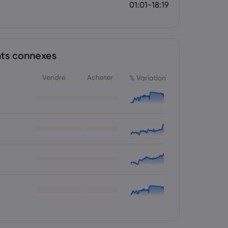
01:01-18:19
nts connexes
Vendre
Acheter
% Variation