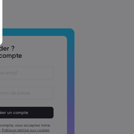
der ?
 compte
se doit comporter entre 8 et
ctères
se doit contenir au moins
umérique
 compte, vous acceptez notre
se doit contenir au moins 1 lettre
,
Politique relative aux cookies