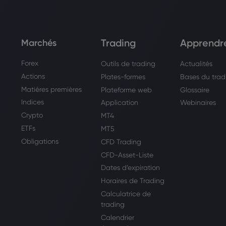
Trading
Apprendr
Marchés
Forex
Outils de trading
Actualités
Actions
Plates-formes
Bases du trad
Matières premières
Plateforme web
Glossaire
Indices
Application
Webinaires
Crypto
MT4
ETFs
MT5
Obligations
CFD Trading
CFD-Asset-Liste
Dates d’expiration
Horaires de Trading
Calculatrice de
trading
Calendrier