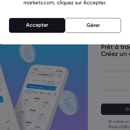
markets.com, cliquez sur Accepter.
, décision sur les taux d'intérêt de la
Accepter
Gérer
Prêt à tra
flation aux États-Unis, au Canada et
de la scène
Créez un
rne vers la politique monétaire de la
Le mot de pas
15&nbsp;cara
Le mot de pas
1 caractère n
En créant un
Le mot de pas
Privacy Policy
majuscule.