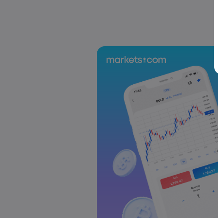
Markets.com Support Team
2025 Jul 19, 21:00
La semaine à venir : Élections au Japon
BCE, discours de M. Powell
Le Forex
Indices
Markets.com Support Team
2025 Jul 12, 21:00
Semaine à venir : Les données sur l’in
au Royaume-Uni occupent le devant 
Le Forex
Indices
Markets.com Support Team
2025 Jul 05, 21:00
La semaine à venir : l'attention se tou
RBA et de la RBNZ
Le Forex
Indices