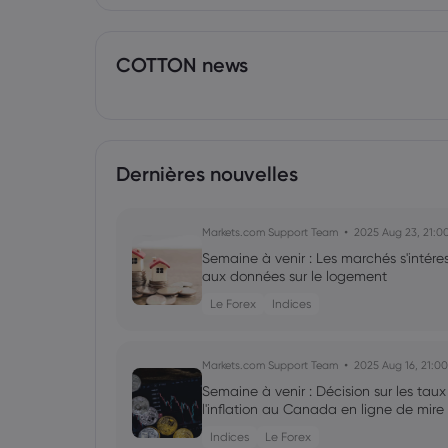
COTTON news
Dernières nouvelles
Markets.com Support Team
2025 Aug 23, 21:0
Semaine à venir : Les marchés s'intére
aux données sur le logement
Le Forex
Indices
Markets.com Support Team
2025 Aug 16, 21:00
Semaine à venir : Décision sur les tau
l'inflation au Canada en ligne de mire
Indices
Le Forex