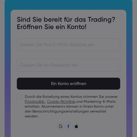
Sind Sie bereit für das Trading?
Eröffnen Sie ein Konto!
Kennwörter müssen 8 bis 15 Zeichen lang sein
Kennwörter müssen mindestens 1 Ziffer enthalten
Kennwörter müssen mindestens 1 Großbuchstaben
Durch die Erstellung eines Kontos stimmen Sie unserer
enthalten
Privatpolitik
,
Cookie-Richtlinie
und Marketing-E-Mails
Kennwörter müssen mindestens 1 Kleinbuchstaben enthalten
erhalten. Abonnements können in Ihrem Konto unter
den Benachrichtigungseinstellungen verwaltet
Das Passwort muss folgende Zeichen enthalten ~!@#£
werden.
%^&amp;*()_-+=:;&lt;&gt;{,[]?,.
Passwörter dürfen nicht allgemein geläufig sein
Das Passwort darf keine nicht-lateinischen Zeichen
enthalten