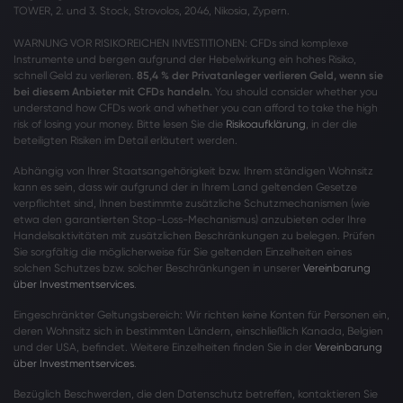
TOWER, 2. und 3. Stock, Strovolos, 2046, Nikosia, Zypern.
WARNUNG VOR RISIKOREICHEN INVESTITIONEN: CFDs sind komplexe
Instrumente und bergen aufgrund der Hebelwirkung ein hohes Risiko,
schnell Geld zu verlieren.
85,4 % der Privatanleger verlieren Geld, wenn sie
bei diesem Anbieter mit CFDs handeln.
You should consider whether you
understand how CFDs work and whether you can afford to take the high
risk of losing your money. Bitte lesen Sie die
Risikoaufklärung
, in der die
beteiligten Risiken im Detail erläutert werden.
Abhängig von Ihrer Staatsangehörigkeit bzw. Ihrem ständigen Wohnsitz
kann es sein, dass wir aufgrund der in Ihrem Land geltenden Gesetze
verpflichtet sind, Ihnen bestimmte zusätzliche Schutzmechanismen (wie
etwa den garantierten Stop-Loss-Mechanismus) anzubieten oder Ihre
Handelsaktivitäten mit zusätzlichen Beschränkungen zu belegen. Prüfen
Sie sorgfältig die möglicherweise für Sie geltenden Einzelheiten eines
solchen Schutzes bzw. solcher Beschränkungen in unserer
Vereinbarung
über Investmentservices
.
Eingeschränkter Geltungsbereich: Wir richten keine Konten für Personen ein,
deren Wohnsitz sich in bestimmten Ländern, einschließlich Kanada, Belgien
und der USA, befindet. Weitere Einzelheiten finden Sie in der
Vereinbarung
über Investmentservices
.
Bezüglich Beschwerden, die den Datenschutz betreffen, kontaktieren Sie