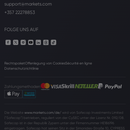
support@markets.com
+357 22278853
FOLGE UNS AUF
Rechtspaket
Offenlegung von Cookies
Sécurité en ligne
Datenschutzrichtlinie
Zahlungsmethoden
Die Website
www.markets.com/de/
wird von Safecap Investments Limited
("Safecap") betrieben, reguliert von der CySEC unter der Lizenz Nr. 092/08.
Safecap ist in der Republik Zypern unter der Firmennummer HE186196
eingetragen. Safecap hat seinen Sitz in der Simonides-Straße 10, CYPRESS