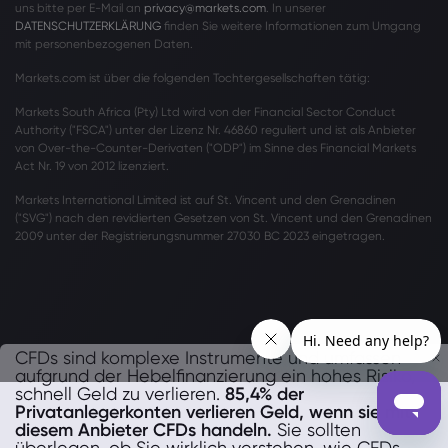
uns bitte per E-Mail an
privacy@markets.com
. In unserer
DATENSCHUTZERKLÄRUNG
finden Sie weitere Informationen zum Umgang
mit personenbezogenen Daten.
Markets.com ist über die folgenden Tochtergesellschaften tätig:
Markets South Africa (Pty) Ltd wird von der Financial Sector Conduct
Authority ("FSCA") unter der Lizenz Nr. 46860 reguliert und ist als Anbieter
von Over-the-Counter-Derivaten ("ODP") im Sinne des Financial Markets
Act Nr. 19 von 2012 lizenziert.
Markets International Limited ist auf St. Vincent und den Grenadinen
("SVG") nach den revidierten Gesetzen von St. Vincent und den Grenadinen
2009 unter der Registrierungsnummer 27030 BC 2023 eingetragen.
CFDs sind komplexe Instrumente und umfassen
aufgrund der Hebelfinanzierung ein hohes Risiko,
schnell Geld zu verlieren.
85,4% der
Privatanlegerkonten verlieren Geld, wenn sie mit
diesem Anbieter CFDs handeln.
Sie sollten
überlegen, ob Sie wirklich verstehen, wie CFDs