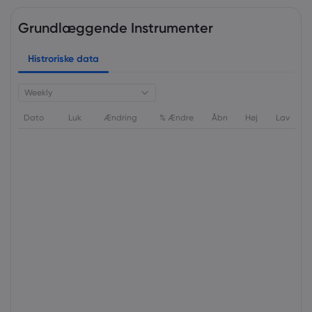
Grundlæggende Instrumenter
Histroriske data
Weekly
Dato
Luk
Ændring
% Ændre
Åbn
Høj
Lav