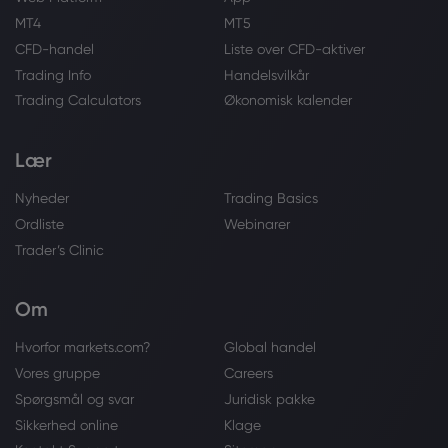
MT4
MT5
CFD-handel
Liste over CFD-aktiver
Trading Info
Handelsvilkår
Trading Calculators
Økonomisk kalender
Lær
Nyheder
Trading Basics
Ordliste
Webinarer
Trader’s Clinic
Om
Hvorfor markets.com?
Global handel
Vores gruppe
Careers
Spørgsmål og svar
Juridisk pakke
Sikkerhed online
Klage