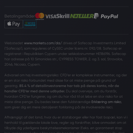
Betalingsmåder
Webstedet
www.markets.com/da/
drives af Safecap Investments Limited
(‘Safecap’), som reguleres af CySEC under licens nr. 092/08. Safecap er
registreret i Republikken Cypern under selskabsnummer HE186196. Safecap
har adresse på 10 Simonides str., CYPRESS TOWER, 2. og 3. sal, Strovolos,
2046, Nicosia, Cypern.
Advarsel om høj investeringsrisiko: CFD’er er komplekse instrumenter, og der
er en stor risiko forbundet med disse for at miste penge på grund af
gearing.
85.4 % af detailinvestorerne har tab på deres konto, når de
handler CFD’er med denne udbyder.
Du skal overveje, om du forstår,
hvordan CFD’er fungerer, og om du har råd til at løbe en stor risiko for at
miste dine penge. Du bedes læse den fuldstændige
Erklæring om risiko
,
som giver dig en mere detaljeret forklaring på de involverede risici.
Afhængigt af det land, hvor du er statsborger eller har fast bopæl, kan vi i
henhold til gældende lokale love, regler og forskrifter, blive anmodet om at
tilbyde dig yderligere beskyttelsesmekanismer (f.eks. en garanteret stop