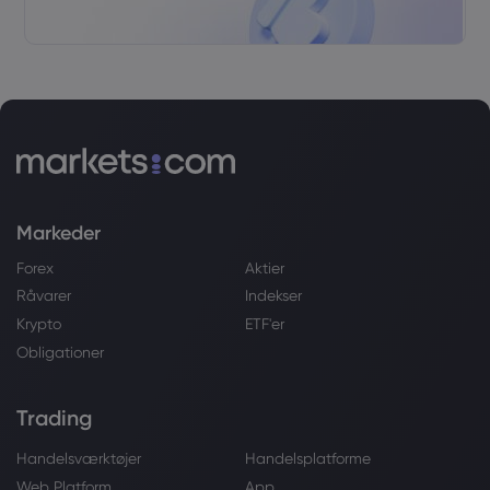
Markeder
Forex
Aktier
Råvarer
Indekser
Krypto
ETF'er
Obligationer
Trading
Handelsværktøjer
Handelsplatforme
Web Platform
App