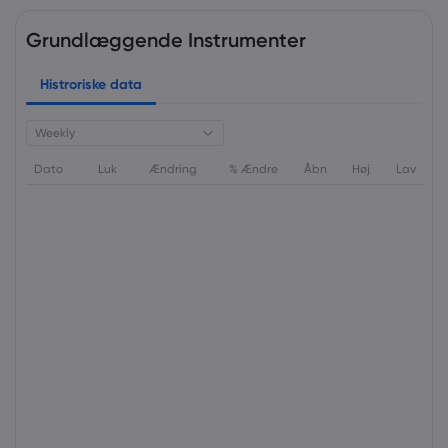
Grundlæggende Instrumenter
Histroriske data
Weekly
Dato
Luk
Ændring
% Ændre
Åbn
Høj
Lav