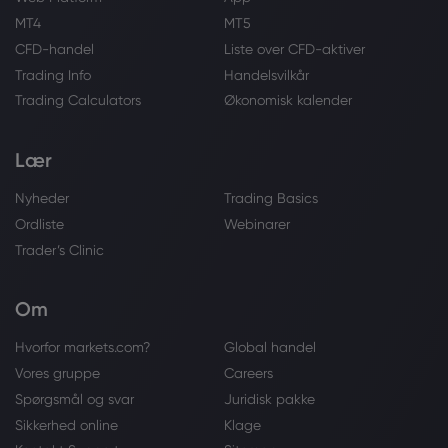
MT4
MT5
CFD-handel
Liste over CFD-aktiver
Trading Info
Handelsvilkår
Trading Calculators
Økonomisk kalender
Lær
Nyheder
Trading Basics
Ordliste
Webinarer
Trader’s Clinic
Om
Hvorfor markets.com?
Global handel
Vores gruppe
Careers
Spørgsmål og svar
Juridisk pakke
Sikkerhed online
Klage