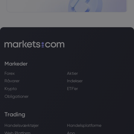
Markeder
Forex
Aktier
Råvarer
Indekser
Krypto
ETF'er
Obligationer
Trading
Handelsværktøjer
Handelsplatforme
Web Platform
App