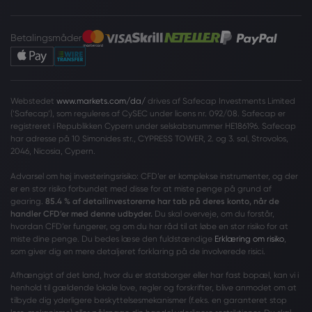
Betalingsmåder
Webstedet
www.markets.com/da/
drives af Safecap Investments Limited
(‘Safecap’), som reguleres af CySEC under licens nr. 092/08. Safecap er
registreret i Republikken Cypern under selskabsnummer HE186196. Safecap
har adresse på 10 Simonides str., CYPRESS TOWER, 2. og 3. sal, Strovolos,
2046, Nicosia, Cypern.
Advarsel om høj investeringsrisiko: CFD’er er komplekse instrumenter, og der
er en stor risiko forbundet med disse for at miste penge på grund af
gearing.
85.4 % af detailinvestorerne har tab på deres konto, når de
handler CFD’er med denne udbyder.
Du skal overveje, om du forstår,
hvordan CFD’er fungerer, og om du har råd til at løbe en stor risiko for at
miste dine penge. Du bedes læse den fuldstændige
Erklæring om risiko
,
som giver dig en mere detaljeret forklaring på de involverede risici.
Afhængigt af det land, hvor du er statsborger eller har fast bopæl, kan vi i
henhold til gældende lokale love, regler og forskrifter, blive anmodet om at
tilbyde dig yderligere beskyttelsesmekanismer (f.eks. en garanteret stop