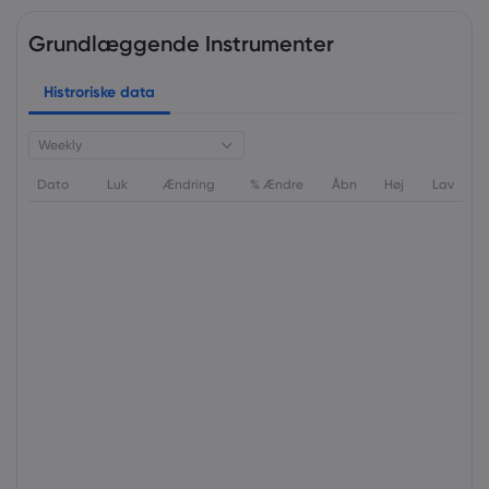
Grundlæggende Instrumenter
Histroriske data
Weekly
Dato
Luk
Ændring
% Ændre
Åbn
Høj
Lav