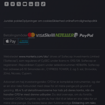
Juridisk pakke
Oplysninger om cookies
Sikkerhed online
Fortrolighedspolitik
Betalingsmåder
Webstedet
www.markets.com/da/
drives af Safecap Investments Limited
(‘Safecap’), som reguleres af CySEC under licens nr. 092/08. Safecap er
registreret i Republikken Cypern under selskabsnummer HE186196. Safecap
har adresse på 10 Simonides str., CYPRESS TOWER, 2. og 3. sal, Strovolos,
2046, Nicosia, Cypern.
Advarsel om høj investeringsrisiko: CFD’er er komplekse instrumenter, og der
er en stor risiko forbundet med disse for at miste penge på grund af
gearing.
85.4 % af detailinvestorerne har tab på deres konto, når de
handler CFD’er med denne udbyder.
Du skal overveje, om du forstår,
hvordan CFD’er fungerer, og om du har råd til at løbe en stor risiko for at
miste dine penge. Du bedes læse den fuldstændige
Erklæring om risiko
,