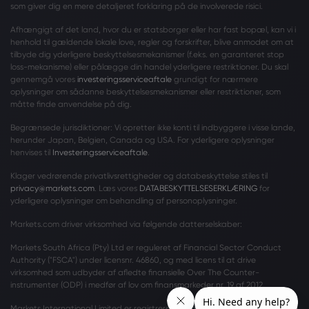
som giver dig en mere detaljeret forklaring på de involverede risici.
Afhængigt af det land, hvor du er statsborger eller har fast bopæl, kan vi i
henhold til gældende lokale love, regler og forskrifter, blive anmodet om at
tilbyde dig yderligere beskyttelsesmekanismer (f.eks. en garanteret stop
loss-mekanisme) eller pålægge din handel yderligere restriktioner. Du skal
gennemgå vores
investeringsserviceaftale
grundigt for nærmere
oplysninger om sådanne beskyttelsesmekanismer eller restriktioner, som
måtte finde anvendelse på dig.
Begrænsede jurisdiktioner: Vi opretter ikke konti til indbyggere i visse lande,
herunder Japan, Belgien, Canada og USA. For yderligere oplysninger
henvises til
Investeringsserviceaftale
.
Klager vedrørende privatlivsrettigheder og databeskyttelse stiles til
privacy@markets.com
. Læs vores
DATABESKYTTELSESERKLÆRING
for
yderligere oplysninger om behandling af personoplysninger.
Markets.com driver virksomhed via følgende datterselskaber:
Markets South Africa (Pty) Ltd er reguleret af Financial Sector Conduct
Authority ("FSCA") under licensnr. 46860, og med licens til at drive
virksomhed som udbyder af afledte finansielle Over The Counter-
instrumenter (ODP) i medfør af lov om finansmarkeder nr. 19 af 2012.
Markets International Limited er registreret i Saint Vincent og Grenadinerne