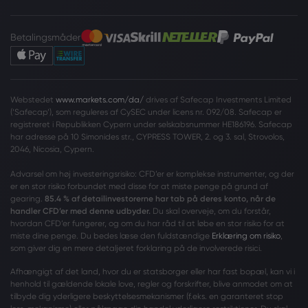
Betalingsmåder
Webstedet
www.markets.com/da/
drives af Safecap Investments Limited
(‘Safecap’), som reguleres af CySEC under licens nr. 092/08. Safecap er
registreret i Republikken Cypern under selskabsnummer HE186196. Safecap
har adresse på 10 Simonides str., CYPRESS TOWER, 2. og 3. sal, Strovolos,
2046, Nicosia, Cypern.
Advarsel om høj investeringsrisiko: CFD’er er komplekse instrumenter, og der
er en stor risiko forbundet med disse for at miste penge på grund af
gearing.
85.4 % af detailinvestorerne har tab på deres konto, når de
handler CFD’er med denne udbyder.
Du skal overveje, om du forstår,
hvordan CFD’er fungerer, og om du har råd til at løbe en stor risiko for at
miste dine penge. Du bedes læse den fuldstændige
Erklæring om risiko
,
som giver dig en mere detaljeret forklaring på de involverede risici.
Afhængigt af det land, hvor du er statsborger eller har fast bopæl, kan vi i
henhold til gældende lokale love, regler og forskrifter, blive anmodet om at
tilbyde dig yderligere beskyttelsesmekanismer (f.eks. en garanteret stop