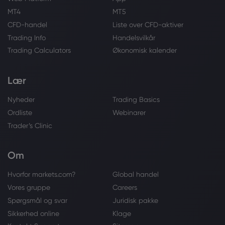
MT4
MT5
CFD-handel
Liste over CFD-aktiver
Trading Info
Handelsvilkår
Trading Calculators
Økonomisk kalender
Lær
Nyheder
Trading Basics
Ordliste
Webinarer
Trader’s Clinic
Om
Hvorfor markets.com?
Global handel
Vores gruppe
Careers
Spørgsmål og svar
Juridisk pakke
Sikkerhed online
Klage