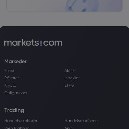
Markeder
Forex
Aktier
Råvarer
Indekser
Krypto
ETF'er
Obligationer
Trading
Handelsværktøjer
Handelsplatforme
Web Platform
App