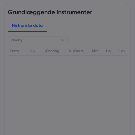
Grundlæggende Instrumenter
Histroriske data
Weekly
Dato
Luk
Ændring
% Ændre
Åbn
Høj
Lav