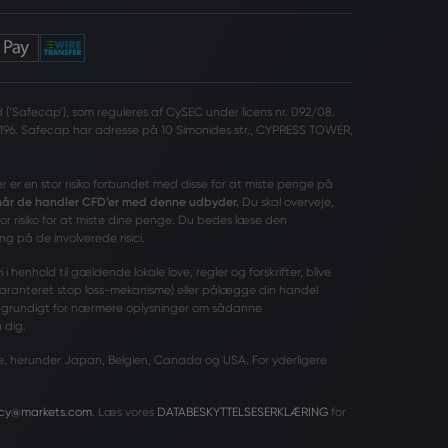
(‘Safecap’), som reguleres af CySEC under licens nr. 092/08.
196. Safecap har adresse på 10 Simonides str., CYPRESS TOWER,
er er en stor risiko forbundet med disse for at miste penge på
 når de handler CFD’er med denne udbyder.
Du skal overveje,
tor risiko for at miste dine penge. Du bedes læse den
ng på de involverede risici.
 henhold til gældende lokale love, regler og forskrifter, blive
garanteret stop loss-mekanisme) eller pålægge din handel
grundigt for nærmere oplysninger om sådanne
 dig.
ande, herunder Japan, Belgien, Canada og USA. For yderligere
acy@markets.com
. Læs vores
DATABESKYTTELSESERKLÆRING
for