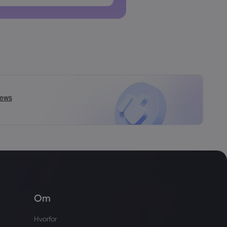
 må ikke indeholde mellemrum
Om
Hvorfor