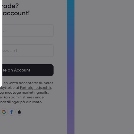
trade?
 account!
 skal være på mellem 6 og 15
skal indeholde mindst 1 numerisk
te en konto accepterer du vores
skal indeholde mindst 1 stort
skyttelse af
Fortrolighedspolitik
,
og modtage marketingmails.
skal indeholde mindst 1 lille
r kan administreres under
dstillinger på din konto.
n skal indeholde ~!@#£%^&amp;*
;{,[]?,.
kan ikke bruges generelt
kan ikke indeholde ikke-latinske