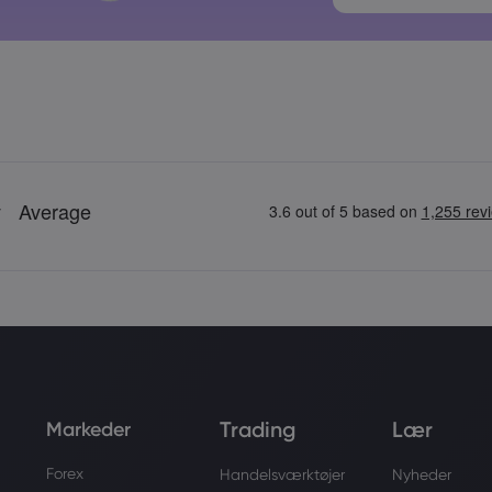
Adgangskoder
Trading
Lær
Markeder
Forex
Handelsværktøjer
Nyheder