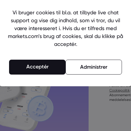
Ready to 
Create an
Vi bruger cookies til bl.a. at tilbyde live chat
support og vise dig indhold, som vi tror, du vil
være interesseret i. Hvis du er tilfreds med
markets.com’s brug af cookies, skal du klikke på
acceptér.
Adgangskoder
Acceptér
Administrer
tegn
Adgangskoder 
tegn
Ved at opret
Adgangskoder 
Politik om be
bogstav
Cookiepolitik
Adgangskoder 
Abonnemente
bogstav
meddelelsesin
Adgangskode
()_-+=:;&lt;&gt
Adgangskode 
Adgangekoden 
tegn