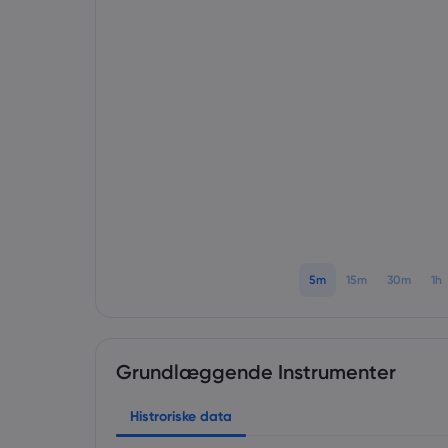
5m
15m
30m
1h
Grundlæggende Instrumenter
Histroriske data