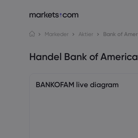
Om Markets.com
Markeder
Aktier
Bank of Amer
Hvorfor markets.com?
W
Handel Bank of Americ
Global handel
A
Vores gruppe
M
Priser og medier
M
BANKOFAM live diagram