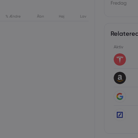
Fredag
% Ændre
Åbn
Høj
Lav
Relatered
Aktiv