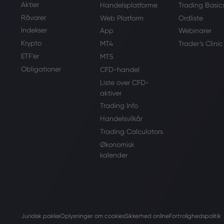
Aktier
Handelsplatforme
Trading Basic
Råvarer
Web Platform
Ordliste
Indekser
App
Webinarer
Krypto
MT4
Trader’s Clinic
ETF'er
MT5
Obligationer
CFD-handel
Liste over CFD-
aktiver
Trading Info
Handelsvilkår
Trading Calculators
Økonomisk
kalender
Juridisk pakke
Oplysninger om cookies
Sikkerhed online
Fortrolighedspolitik