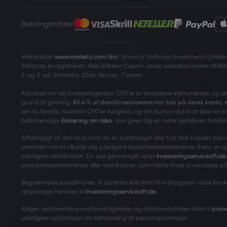
Betalingsmåder
Webstedet
www.markets.com/da/
drives af Safecap Investments Limited 
Safecap er registreret i Republikken Cypern under selskabsnummer HE186
2. og 3. sal, Strovolos, 2046, Nicosia, Cypern.
Advarsel om høj investeringsrisiko: CFD’er er komplekse instrumenter, og d
grund af gearing.
85.4 % af detailinvestorerne har tab på deres konto,
om du forstår, hvordan CFD’er fungerer, og om du har råd til at løbe en s
fuldstændige
Erklæring om risiko
, som giver dig en mere detaljeret forklari
Afhængigt af det land, hvor du er statsborger eller har fast bopæl, kan vi i
anmodet om at tilbyde dig yderligere beskyttelsesmekanismer (f.eks. en 
yderligere restriktioner. Du skal gennemgå vores
investeringsserviceaftale
beskyttelsesmekanismer eller restriktioner, som måtte finde anvendelse på
Begrænsede jurisdiktioner: Vi opretter ikke konti til indbyggere i visse l
oplysninger henvises til
Investeringsserviceaftale
.
Klager vedrørende privatlivsrettigheder og databeskyttelse stiles til
priv
yderligere oplysninger om behandling af personoplysninger.