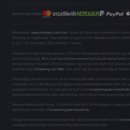
Betalingsmåder
Webstedet
www.markets.com/da/
drives af Safecap Investments Limited 
Safecap er registreret i Republikken Cypern under selskabsnummer HE186
2. og 3. sal, Strovolos, 2046, Nicosia, Cypern.
Advarsel om høj investeringsrisiko: CFD’er er komplekse instrumenter, og d
grund af gearing.
85.4 % af detailinvestorerne har tab på deres konto,
om du forstår, hvordan CFD’er fungerer, og om du har råd til at løbe en s
fuldstændige
Erklæring om risiko
, som giver dig en mere detaljeret forklari
Afhængigt af det land, hvor du er statsborger eller har fast bopæl, kan vi i
anmodet om at tilbyde dig yderligere beskyttelsesmekanismer (f.eks. en 
yderligere restriktioner. Du skal gennemgå vores
investeringsserviceaftale
beskyttelsesmekanismer eller restriktioner, som måtte finde anvendelse på
Begrænsede jurisdiktioner: Vi opretter ikke konti til indbyggere i visse l
oplysninger henvises til
Investeringsserviceaftale
.
Klager vedrørende privatlivsrettigheder og databeskyttelse stiles til
priv
yderligere oplysninger om behandling af personoplysninger.