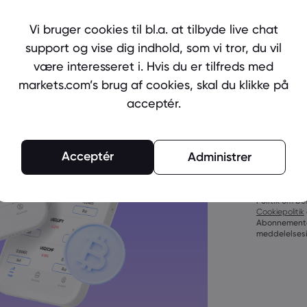
Ready to 
Create an
Vi bruger cookies til bl.a. at tilbyde live chat
support og vise dig indhold, som vi tror, du vil
være interesseret i. Hvis du er tilfreds med
markets.com’s brug af cookies, skal du klikke på
acceptér.
Adgangskoder
Acceptér
Administrer
tegn
Adgangskoder 
tegn
Ved at opret
Adgangskoder 
Politik om be
bogstav
Cookiepolitik
Adgangskoder 
Abonnemente
bogstav
meddelelsesin
Adgangskode
()_-+=:;&lt;&gt
Adgangskode 
Adgangekoden 
tegn