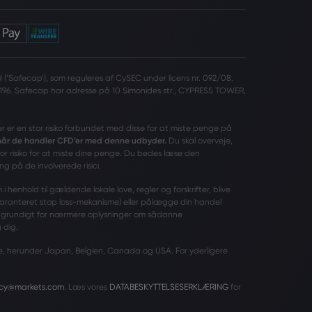
(‘Safecap’), som reguleres af CySEC under licens nr. 092/08.
196. Safecap har adresse på 10 Simonides str., CYPRESS TOWER,
er er en stor risiko forbundet med disse for at miste penge på
 når de handler CFD’er med denne udbyder.
Du skal overveje,
tor risiko for at miste dine penge. Du bedes læse den
ng på de involverede risici.
 henhold til gældende lokale love, regler og forskrifter, blive
garanteret stop loss-mekanisme) eller pålægge din handel
grundigt for nærmere oplysninger om sådanne
 dig.
ande, herunder Japan, Belgien, Canada og USA. For yderligere
acy@markets.com
. Læs vores
DATABESKYTTELSESERKLÆRING
for