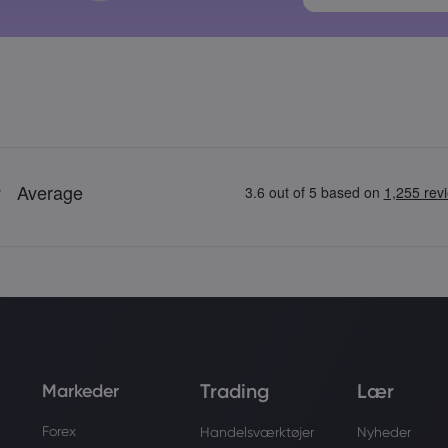
Adgangskoder
Trading
Lær
Markeder
Forex
Handelsværktøjer
Nyheder