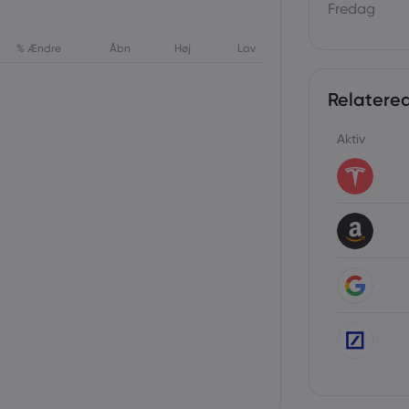
Fredag
% Ændre
Åbn
Høj
Lav
Relatered
Aktiv