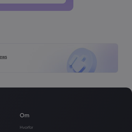
 må ikke indeholde mellemrum
Om
Hvorfor