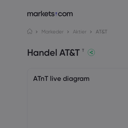
Om Markets.com
Markeder
Aktier
AT&T
Hvorfor markets.com?
W
Handel AT&T
Global handel
A
T
Vores gruppe
M
Priser og medier
M
ATnT live diagram