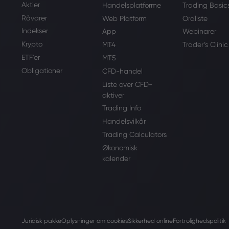
Aktier
Handelsplatforme
Trading Basic
Råvarer
Web Platform
Ordliste
Indekser
App
Webinarer
Krypto
MT4
Trader’s Clinic
ETF'er
MT5
Obligationer
CFD-handel
Liste over CFD-
aktiver
Trading Info
Handelsvilkår
Trading Calculators
Økonomisk
kalender
Juridisk pakke
Oplysninger om cookies
Sikkerhed online
Fortrolighedspolitik