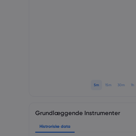
5m
15m
30m
1h
Grundlæggende Instrumenter
Histroriske data