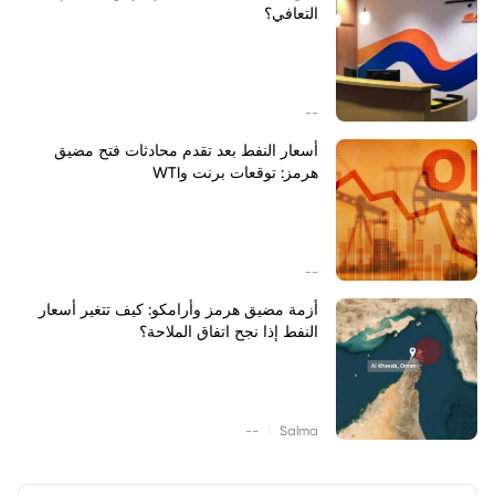
التعافي؟
--
أسعار النفط بعد تقدم محادثات فتح مضيق
هرمز: توقعات برنت وWTI
--
أزمة مضيق هرمز وأرامكو: كيف تتغير أسعار
النفط إذا نجح اتفاق الملاحة؟
|
--
Salma