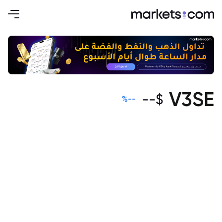
V3SE
--
$
%
--