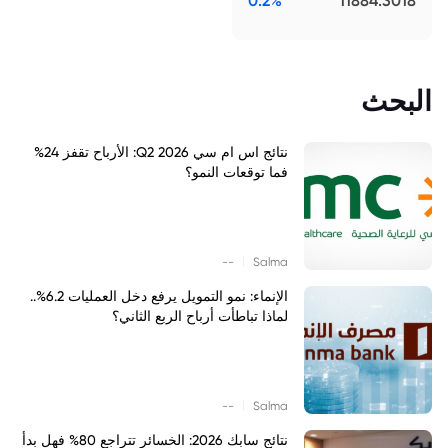
0.2%
11884.3018
البحث
نتائج اس ام سي Q2 2026: الأرباح تقفز 24%
فما توقعات النمو؟
|
--
Salma
الإنماء: نمو التمويل يرفع دخل العمليات 6.2%..
لماذا تباطأت أرباح الربع الثاني؟
|
--
Salma
نتائج سابك 2026: الخسائر تتراجع 80% فهل بدأ