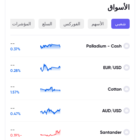
الأسواق
شعبي
الأسهم
الفوركس
السلع
المؤشرات
ا
--
Palladium - Cash
0.37%
--
EUR/USD
0.28%
--
Cotton
1.57%
--
AUD/USD
0.47%
--
Santander
-0.19%