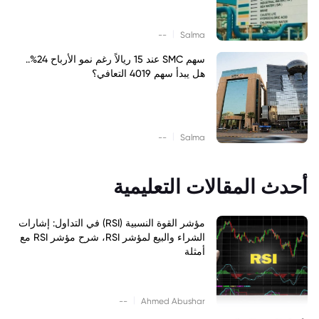
|
--
Salma
سهم SMC عند 15 ريالاً رغم نمو الأرباح 24%..
هل يبدأ سهم 4019 التعافي؟
|
--
Salma
أحدث المقالات التعليمية
مؤشر القوة النسبية (RSI) في التداول: إشارات
الشراء والبيع لمؤشر RSI، شرح مؤشر RSI مع
أمثلة
|
--
Ahmed Abushar