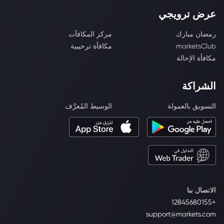
عرض ترويجي
رمضان مبارك
مركز المكافآت
marketsClub
مكافأة ترحيبية
مكافأة الإحالة
الشراكة
التسويق بالعمولة
الوسيط المُعرَّف
الاتصال بنا
+12845680155
support@markets.com