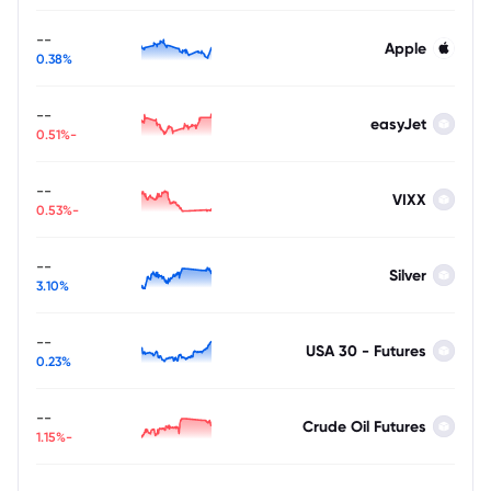
--
Apple
0.38%
--
easyJet
-0.51%
--
VIXX
-0.53%
--
Silver
3.10%
--
USA 30 - Futures
0.23%
--
Crude Oil Futures
-1.15%