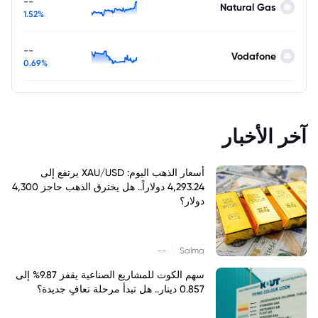
--
Natural Gas
1.52%
--
Vodafone
0.69%
آخر الأخبار
أسعار الذهب اليوم: XAU/USD يرتفع إلى
4,293.24 دولاراً.. هل يخترق الذهب حاجز 4,300
دولار؟
|
--
Salma
سهم الكوت للمشاريع الصناعية يقفز 9.87% إلى
0.857 دينار.. هل تبدأ مرحلة تعافٍ جديدة؟