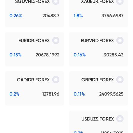
SGDVND.FOREX
XAUEUR.FOREX
0.26%
20488.7
1.8%
3756.6987
EURIDR.FOREX
EURVND.FOREX
0.15%
20678.1992
0.16%
30285.43
CADIDR.FOREX
GBPIDR.FOREX
0.2%
12781.96
0.11%
24099.5625
USDUZS.FOREX