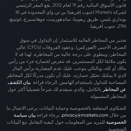
قانون الأسواق المالية رقم 19 لعام 2012. يقع المقر الرئيسي
لشركة Markets (جنوب إفريقيا) بي تي واي المحدودة في 18
بونداري بليس، طريق ريفونيا، ساندهورست جوهانسبرغ، غوتينغ،
2196، جنوب أفريقيا
تحذير من المخاطر العالية للاستثمار: إن التداول في سوق
الصرف الأجنبي (الفوركس)، وعقود الفروقات (CFDs) عالي
المخاطر، وينطوي على درجة عالية من المخاطرة، لهذا قد لا
يكون ملائمًا لكل المستثمرين. قد تتعرض لخسارة جزء من رأس
مالك أو كله، وبالتالي يتوجب عليك عدم المضاربة برأس المال
الذي لا يمكنك تحمّل خسارته. عليك أن تكون مدركًا لكل المخاطر
المصاحبة للتداول باستخدام الهامش. الرجاء قراءة
بيان الكشف
عن المخاطر
بالكامل، والذي سيقدم لك شرحاً تفصيلياً أكثر حول
المخاطر المشمولة.
للشكاوى المتعلقة بالخصوصية وحماية البيانات، يرجى الاتصال بنا
من خلال
privacy@markets.com
. برجاء قراءة
بيان سياسة
الخصوصية
للمزيد من المعلومات حول كيفية التعامل مع البيانات
الشخصية.