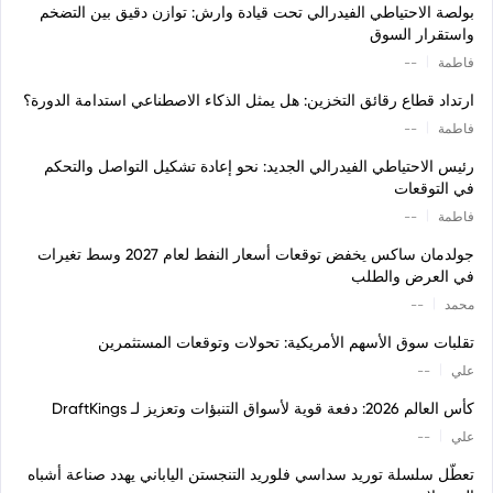
بولصة الاحتياطي الفيدرالي تحت قيادة وارش: توازن دقيق بين التضخم
واستقرار السوق
|
فاطمة
--
ارتداد قطاع رقائق التخزين: هل يمثل الذكاء الاصطناعي استدامة الدورة؟
|
فاطمة
--
رئيس الاحتياطي الفيدرالي الجديد: نحو إعادة تشكيل التواصل والتحكم
في التوقعات
|
فاطمة
--
جولدمان ساكس يخفض توقعات أسعار النفط لعام 2027 وسط تغيرات
في العرض والطلب
|
محمد
--
تقلبات سوق الأسهم الأمريكية: تحولات وتوقعات المستثمرين
|
علي
--
كأس العالم 2026: دفعة قوية لأسواق التنبؤات وتعزيز لـ DraftKings
|
علي
--
تعطّل سلسلة توريد سداسي فلوريد التنجستن الياباني يهدد صناعة أشباه