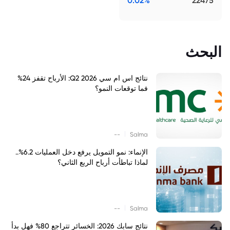
0.02%
22475
البحث
نتائج اس ام سي Q2 2026: الأرباح تقفز 24%
فما توقعات النمو؟
|
--
Salma
الإنماء: نمو التمويل يرفع دخل العمليات 6.2%..
لماذا تباطأت أرباح الربع الثاني؟
|
--
Salma
نتائج سابك 2026: الخسائر تتراجع 80% فهل بدأ