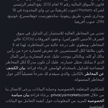
قانون الأسواق المالية رقم 19 لعام 2012. يقع المقر الرئيسي
لشركة Markets (جنوب إفريقيا) بي تي واي المحدودة في 18
بونداري بليس، طريق ريفونيا، ساندهورست جوهانسبرغ، غوتينغ،
2196، جنوب أفريقيا
تحذير من المخاطر العالية للاستثمار: إن التداول في سوق
الصرف الأجنبي (الفوركس)، وعقود الفروقات (CFDs) عالي
المخاطر، وينطوي على درجة عالية من المخاطرة، لهذا قد لا
يكون ملائمًا لكل المستثمرين. قد تتعرض لخسارة جزء من رأس
مالك أو كله، وبالتالي يتوجب عليك عدم المضاربة برأس المال
الذي لا يمكنك تحمّل خسارته. عليك أن تكون مدركًا لكل المخاطر
المصاحبة للتداول باستخدام الهامش. الرجاء قراءة
بيان الكشف
عن المخاطر
بالكامل، والذي سيقدم لك شرحاً تفصيلياً أكثر حول
المخاطر المشمولة.
للشكاوى المتعلقة بالخصوصية وحماية البيانات، يرجى الاتصال بنا
من خلال
privacy@markets.com
. برجاء قراءة
بيان سياسة
الخصوصية
للمزيد من المعلومات حول كيفية التعامل مع البيانات
الشخصية.