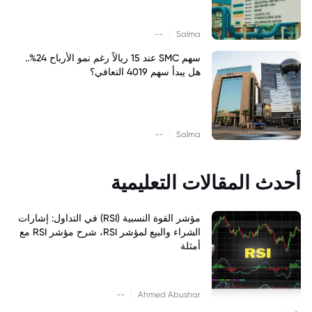
|
--
Salma
سهم SMC عند 15 ريالاً رغم نمو الأرباح 24%..
هل يبدأ سهم 4019 التعافي؟
|
--
Salma
أحدث المقالات التعليمية
مؤشر القوة النسبية (RSI) في التداول: إشارات
الشراء والبيع لمؤشر RSI، شرح مؤشر RSI مع
أمثلة
|
--
Ahmed Abushar