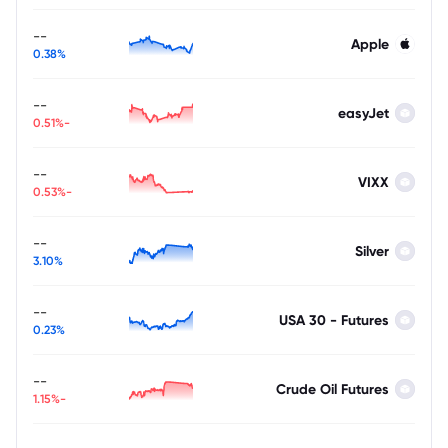
--
Apple
0.38%
--
easyJet
-0.51%
--
VIXX
-0.53%
--
Silver
3.10%
--
USA 30 - Futures
0.23%
--
Crude Oil Futures
-1.15%