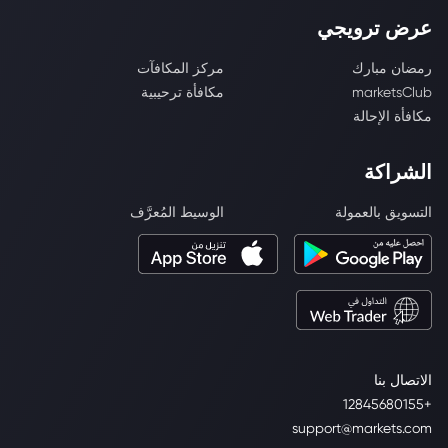
عرض ترويجي
رمضان مبارك
مركز المكافآت
marketsClub
مكافأة ترحيبية
مكافأة الإحالة
الشراكة
التسويق بالعمولة
الوسيط المُعرَّف
الاتصال بنا
+12845680155
support@markets.com