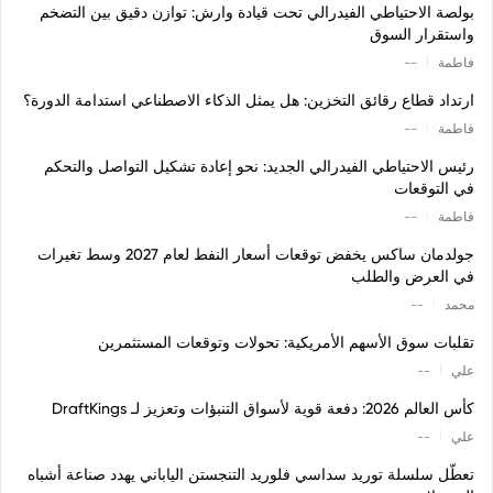
بولصة الاحتياطي الفيدرالي تحت قيادة وارش: توازن دقيق بين التضخم
واستقرار السوق
|
فاطمة
--
ارتداد قطاع رقائق التخزين: هل يمثل الذكاء الاصطناعي استدامة الدورة؟
|
فاطمة
--
رئيس الاحتياطي الفيدرالي الجديد: نحو إعادة تشكيل التواصل والتحكم
في التوقعات
|
فاطمة
--
جولدمان ساكس يخفض توقعات أسعار النفط لعام 2027 وسط تغيرات
في العرض والطلب
|
محمد
--
تقلبات سوق الأسهم الأمريكية: تحولات وتوقعات المستثمرين
|
علي
--
كأس العالم 2026: دفعة قوية لأسواق التنبؤات وتعزيز لـ DraftKings
|
علي
--
تعطّل سلسلة توريد سداسي فلوريد التنجستن الياباني يهدد صناعة أشباه