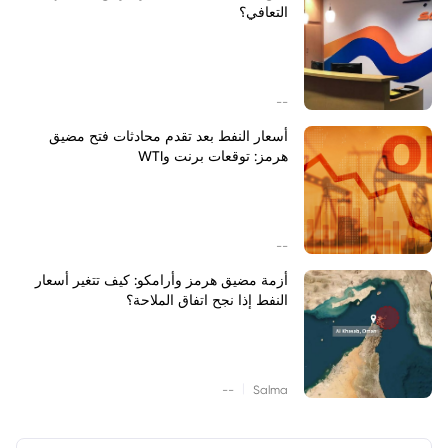
التعافي؟
--
أسعار النفط بعد تقدم محادثات فتح مضيق
هرمز: توقعات برنت وWTI
--
أزمة مضيق هرمز وأرامكو: كيف تتغير أسعار
النفط إذا نجح اتفاق الملاحة؟
|
--
Salma