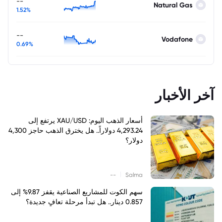
--
Natural Gas
1.52%
--
Vodafone
0.69%
آخر الأخبار
أسعار الذهب اليوم: XAU/USD يرتفع إلى
4,293.24 دولاراً.. هل يخترق الذهب حاجز 4,300
دولار؟
|
--
Salma
سهم الكوت للمشاريع الصناعية يقفز 9.87% إلى
0.857 دينار.. هل تبدأ مرحلة تعافٍ جديدة؟