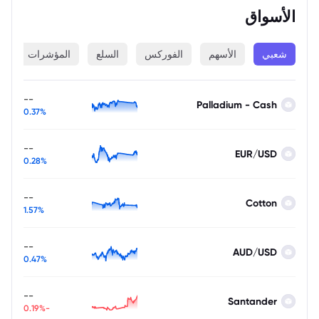
الأسواق
شعبي
الأسهم
الفوركس
السلع
المؤشرات
ا
--
Palladium - Cash
0.37%
--
EUR/USD
0.28%
--
Cotton
1.57%
--
AUD/USD
0.47%
--
Santander
-0.19%