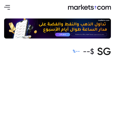
SG
--
$
%
--