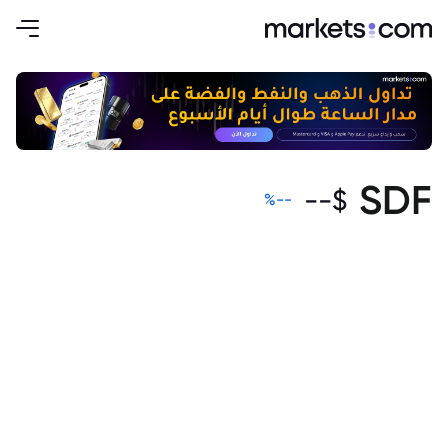
SDF
--
$
%
--