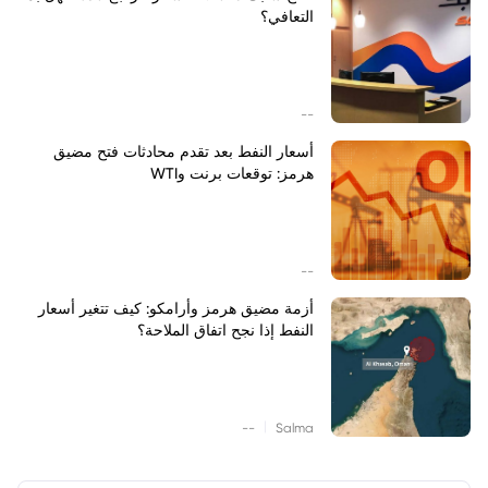
التعافي؟
--
أسعار النفط بعد تقدم محادثات فتح مضيق
هرمز: توقعات برنت وWTI
--
أزمة مضيق هرمز وأرامكو: كيف تتغير أسعار
النفط إذا نجح اتفاق الملاحة؟
|
--
Salma