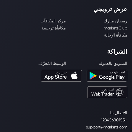
عرض ترويجي
رمضان مبارك
مركز المكافآت
marketsClub
مكافأة ترحيبية
مكافأة الإحالة
الشراكة
التسويق بالعمولة
الوسيط المُعرَّف
الاتصال بنا
+12845680155
support@markets.com