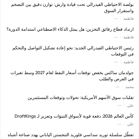
بولصة الاحتياطي الفيدرالي تحت قيادة وارش: توازن دقيق بين التضخم
واستقرار السوق
|
فاطمة
--
ارتداد قطاع رقائق التخزين: هل يمثل الذكاء الاصطناعي استدامة الدورة؟
|
فاطمة
--
رئيس الاحتياطي الفيدرالي الجديد: نحو إعادة تشكيل التواصل والتحكم
في التوقعات
|
فاطمة
--
جولدمان ساكس يخفض توقعات أسعار النفط لعام 2027 وسط تغيرات
في العرض والطلب
|
محمد
--
تقلبات سوق الأسهم الأمريكية: تحولات وتوقعات المستثمرين
|
علي
--
كأس العالم 2026: دفعة قوية لأسواق التنبؤات وتعزيز لـ DraftKings
|
علي
--
تعطّل سلسلة توريد سداسي فلوريد التنجستن الياباني يهدد صناعة أشباه