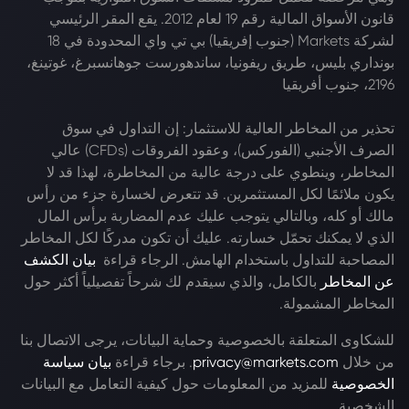
قانون الأسواق المالية رقم 19 لعام 2012. يقع المقر الرئيسي
لشركة Markets (جنوب إفريقيا) بي تي واي المحدودة في 18
بونداري بليس، طريق ريفونيا، ساندهورست جوهانسبرغ، غوتينغ،
2196، جنوب أفريقيا
تحذير من المخاطر العالية للاستثمار: إن التداول في سوق
الصرف الأجنبي (الفوركس)، وعقود الفروقات (CFDs) عالي
المخاطر، وينطوي على درجة عالية من المخاطرة، لهذا قد لا
يكون ملائمًا لكل المستثمرين. قد تتعرض لخسارة جزء من رأس
مالك أو كله، وبالتالي يتوجب عليك عدم المضاربة برأس المال
الذي لا يمكنك تحمّل خسارته. عليك أن تكون مدركًا لكل المخاطر
المصاحبة للتداول باستخدام الهامش. الرجاء قراءة
بيان الكشف
عن المخاطر
بالكامل، والذي سيقدم لك شرحاً تفصيلياً أكثر حول
المخاطر المشمولة.
للشكاوى المتعلقة بالخصوصية وحماية البيانات، يرجى الاتصال بنا
من خلال
privacy@markets.com
. برجاء قراءة
بيان سياسة
الخصوصية
للمزيد من المعلومات حول كيفية التعامل مع البيانات
الشخصية.