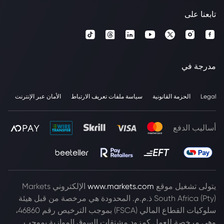
تابعنا على
مدرجة في
Legal
الحزمة القانونية
سياسة ملفات تعريف الارتباط
الأمان عبر الإنترنت
أساليب الدفع
يتولى تشغيل موقع
www.markets.com
الإلكتروني Markets
South Africa (Pty) ذ.م.م. المحدودة هي مرخصة من قبل هيئة
سلوكيات القطاع المالي (FSCA) بموجب الترخيص رقم 46860،
وهي مرخصة للعمل كمزود مشتقات السوق الموازية بموجب