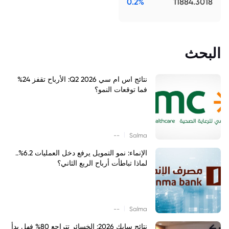
0.2%
11884.3018
البحث
نتائج اس ام سي Q2 2026: الأرباح تقفز 24%
فما توقعات النمو؟
|
--
Salma
الإنماء: نمو التمويل يرفع دخل العمليات 6.2%..
لماذا تباطأت أرباح الربع الثاني؟
|
--
Salma
نتائج سابك 2026: الخسائر تتراجع 80% فهل بدأ