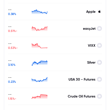
--
Apple
0.38%
--
easyJet
-0.51%
--
VIXX
-0.53%
--
Silver
3.10%
--
USA 30 - Futures
0.23%
--
Crude Oil Futures
-1.15%