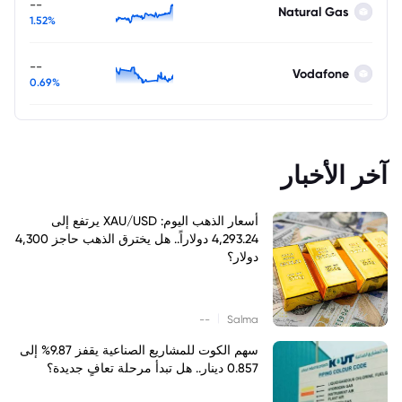
--
Natural Gas
1.52%
--
Vodafone
0.69%
آخر الأخبار
أسعار الذهب اليوم: XAU/USD يرتفع إلى
4,293.24 دولاراً.. هل يخترق الذهب حاجز 4,300
دولار؟
|
--
Salma
سهم الكوت للمشاريع الصناعية يقفز 9.87% إلى
0.857 دينار.. هل تبدأ مرحلة تعافٍ جديدة؟