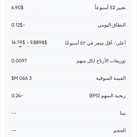
تغيير 52 أسبوعاً
6.90$
النطاق اليومي
-0.12$
16.79
$
9.8898
$ -
أعلى/ أقل سعر في ٥٢ أسبوعًا
توزيعات الأرباح لكل سهم
0.0097
القيمة السوقية
3 066 M$
ربحية السهم (EPS)
-0.24
بيتا
--
الحجم
--