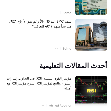
|
--
Salma
سهم SMC عند 15 ريالاً رغم نمو الأرباح 24%..
هل يبدأ سهم 4019 التعافي؟
|
--
Salma
أحدث المقالات التعليمية
مؤشر القوة النسبية (RSI) في التداول: إشارات
الشراء والبيع لمؤشر RSI، شرح مؤشر RSI مع
أمثلة
|
--
Ahmed Abushar