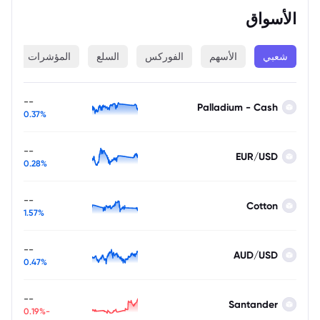
الأسواق
شعبي
الأسهم
الفوركس
السلع
المؤشرات
ا
--
Palladium - Cash
0.37%
--
EUR/USD
0.28%
--
Cotton
1.57%
--
AUD/USD
0.47%
--
Santander
-0.19%