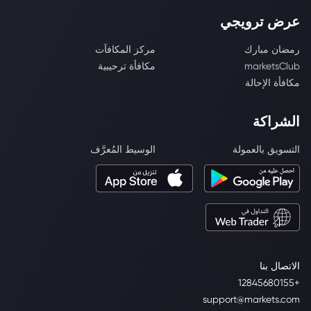
عرض ترويجي
رمضان مبارك
مركز المكافآت
marketsClub
مكافأة ترحيبية
مكافأة الإحالة
الشراكة
التسويق بالعمولة
الوسيط المُعرَّف
الاتصال بنا
+12845680155
support@markets.com