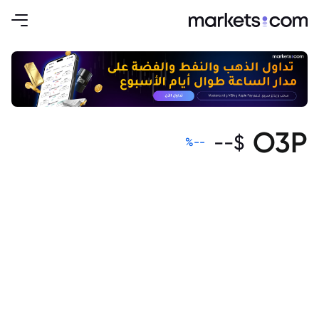
O3P
--
$
%
--