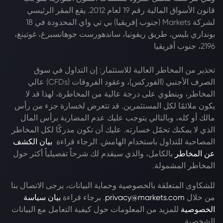
قانون الأسواق المالية رقم 19 لعام 2012. يقع المقر الرئيسي
لشركة Markets (جنوب إفريقيا) بي تي واي المحدودة في 18
بونداري بليس، طريق ريفونيا، ساندهورست جوهانسبرغ، غوتينغ،
2196، جنوب أفريقيا
تحذير من المخاطر العالية للاستثمار: إن التداول في سوق
الصرف الأجنبي (الفوركس)، وعقود الفروقات (CFDs) عالي
المخاطر، وينطوي على درجة عالية من المخاطرة، لهذا قد لا
يكون ملائمًا لكل المستثمرين. قد تتعرض لخسارة جزء من رأس
مالك أو كله، وبالتالي يتوجب عليك عدم المضاربة برأس المال
الذي لا يمكنك تحمّل خسارته. عليك أن تكون مدركًا لكل المخاطر
المصاحبة للتداول باستخدام الهامش. الرجاء قراءة
بيان الكشف
عن المخاطر
بالكامل، والذي سيقدم لك شرحاً تفصيلياً أكثر حول
المخاطر المشمولة.
للشكاوى المتعلقة بالخصوصية وحماية البيانات، يرجى الاتصال بنا
من خلال
privacy@markets.com
. برجاء قراءة
بيان سياسة
الخصوصية
للمزيد من المعلومات حول كيفية التعامل مع البيانات
الشخصية.