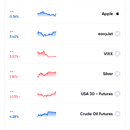
--
Apple
0.34%
--
easyJet
3.42%
--
VIXX
-2.57%
--
Silver
-1.16%
--
USA 30 - Futures
-1.03%
--
Crude Oil Futures
4.28%