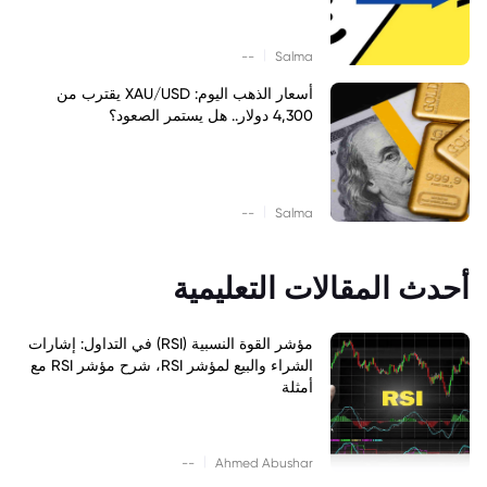
|
--
Salma
أسعار الذهب اليوم: XAU/USD يقترب من
4,300 دولار.. هل يستمر الصعود؟
|
--
Salma
أحدث المقالات التعليمية
مؤشر القوة النسبية (RSI) في التداول: إشارات
الشراء والبيع لمؤشر RSI، شرح مؤشر RSI مع
أمثلة
|
--
Ahmed Abushar