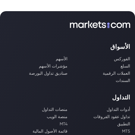
الأسواق
الفوركس
الأسهم
السلع
مؤشرات الأسهم
العملات الرقمية
صناديق تداول البورصة
السندات
التداول
أدوات التداول
منصات التداول
تداول عقود الفروقات
منصة الويب
التطبيق
MT4
MT5
قائمة الأصول المالية