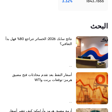
3.32%
1843.7866
البحث
نتائج سابك 2026: الخسائر تتراجع 80% فهل بدأ
التعافي؟
--
أسعار النفط بعد تقدم محادثات فتح مضيق
هرمز: توقعات برنت وWTI
--
أزمة مضيق هرمز وأرامكو: كيف تتغير أسعار