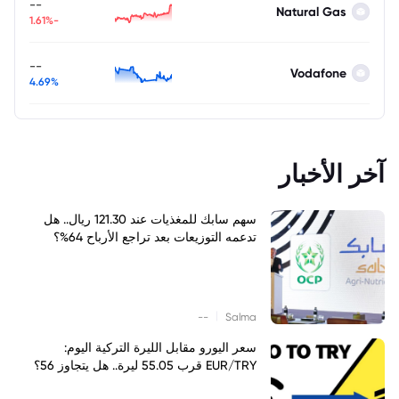
--
Natural Gas
-1.61%
--
Vodafone
4.69%
آخر الأخبار
سهم سابك للمغذيات عند 121.30 ريال.. هل
تدعمه التوزيعات بعد تراجع الأرباح 64%؟
|
--
Salma
سعر اليورو مقابل الليرة التركية اليوم:
EUR/TRY قرب 55.05 ليرة.. هل يتجاوز 56؟