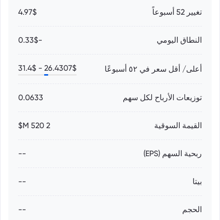
تغيير 52 أسبوعاً
4.97$
النطاق اليومي
-0.33$
31.4
$
26.4307
$ -
أعلى/ أقل سعر في ٥٢ أسبوعًا
توزيعات الأرباح لكل سهم
0.0633
القيمة السوقية
2 520 M$
ربحية السهم (EPS)
--
بيتا
--
الحجم
--