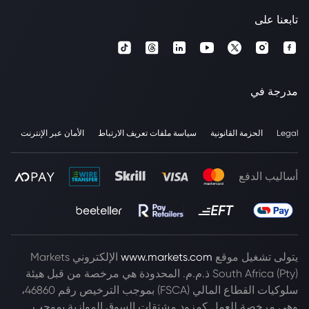
تابعنا على
مدرجة في
Legal
الحزمة القانونية
سياسة ملفات تعريف الارتباط
الأمان عبر الإنترنت
أساليب الدفع
يتولى تشغيل موقع
www.markets.com
الإلكتروني Markets
South Africa (Pty) ذ.م.م. المحدودة هي مرخصة من قبل هيئة
سلوكيات القطاع المالي (FSCA) بموجب الترخيص رقم 46860،
وهي مرخصة للعمل كمزود مشتقات السوق الموازية بموجب