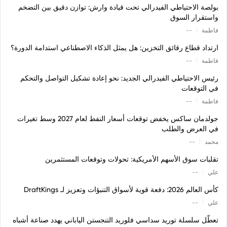
بولصة الاحتياطي الفيدرالي تحت قيادة وارش: توازن دقيق بين التضخم
واستقرار السوق
|
فاطمة
--
ارتداد قطاع رقائق التخزين: هل يمثل الذكاء الاصطناعي استدامة الدورة؟
|
فاطمة
--
رئيس الاحتياطي الفيدرالي الجديد: نحو إعادة تشكيل التواصل والتحكم
في التوقعات
|
فاطمة
--
جولدمان ساكس يخفض توقعات أسعار النفط لعام 2027 وسط تغيرات
في العرض والطلب
|
محمد
--
تقلبات سوق الأسهم الأمريكية: تحولات وتوقعات المستثمرين
|
علي
--
كأس العالم 2026: دفعة قوية لأسواق التنبؤات وتعزيز لـ DraftKings
|
علي
--
تعطّل سلسلة توريد سداسي فلوريد التنجستن الياباني يهدد صناعة أشباه