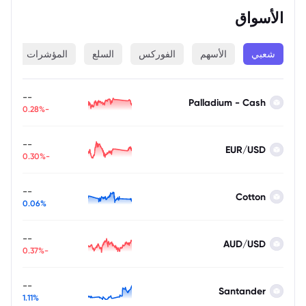
الأسواق
شعبي
الأسهم
الفوركس
السلع
المؤشرات
ا
--
Palladium - Cash
-0.28%
--
EUR/USD
-0.30%
--
Cotton
0.06%
--
AUD/USD
-0.37%
--
Santander
1.11%