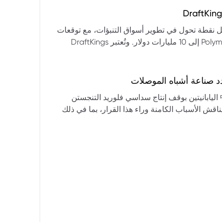
التكنولوجيا:** فقدت الأسهم التكنولوجية الكبرى قوتها الرائدة، وأصبحت حركاتها السعرية متقلبة. * **زيادة تقلب
المؤشرات:** بلغ تذبذب مؤشر S&P 500 مستويات قياسية، مما يشير إلى انخفاض كبير في استقرار السوق. * **عوامل
ديث من بيرنشتاين إلى أن كأس العالم 2026 قد تمثل نقطة تحول في تطوير أسواق التنبؤات، مع توقعات
وبيانات التوظيف، تضع المستثمرين في حالة صراع بين
بأن تصل حجم الرهانات الأمريكية في أسواق مثل Kalshi و Polymarket إلى 10 مليارات دولار. وتُعتبر DraftKings
داول القطاعات وتبادل الأنماط، مع تباعد آراء المستثمرين حول
 الحصرية باللغة الإسبانية، بالإضافة إلى توسعها في
يدرالي:** يترقب السوق قرارات مجلس الاحتياطي الفيدرالي ومؤتمراته
لاتجاه المستقبلي. * **تحذيرات محللي وول ستريت:** تصاعد التشاؤم بين محللي وول
د صناعة أشباه الموصلات
يستعرض هذا التحليل تداعيات قرار شركتي關東電化 و中央硝子 اليابانيتين بوقف إنتاج سداسي فلوريد التنجستن
يناقش الأسباب الكامنة وراء هذا القرار، بما في ذلك
ة الأمد في تأمين الإمدادات. كما يسلط الضوء على
المخاطر التي تواجه شركات الرقائق الكبرى مثل سامسونج، وSK Hynix، وTSMC، والحاجة الملحة لإيجاد بدائل. ويتطرق
لية، وآفاق إعادة هيكلة سلسلة التوريد العالمية نحو
كون طويلة الأمد ومكلفة.