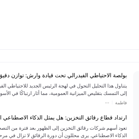
بولصة الاحتياطي الفيدرالي تحت قيادة وارش: توازن دقي
يتناول هذا التحليل التحول في لهجة الرئيس الجديد للاحتياطي ال
إلى التمسك بتقليص الميزانية العمومية، مما أثار ارتباكًا في الأس
المستمر، والعجز المالي الكبير، والتوترات الجيوسياسية في الش
|
فاطمة
--
الميزانية بشكل حاد. يتنبأ الخبراء بفترة ترقب للسياسة النقدية، 
وتجنب التدابير الاستفزازية التي قد تزعزع استقرار السوق.
ارتداد قطاع رقائق التخزين: هل يمثل الذكاء الاصطناعي ا
تعود أسهم شركات رقائق التخزين إلى الظهور بعد فترة من التص
الذكاء الاصطناعي. يرى محللون أن دورة الرقائق لا تزال في مرحل