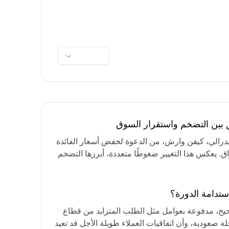
ق بين التضخم واستقرار السوق
فيدرالي، كيفن وارش، من الدعوة لخفض أسعار الفائدة
واق. يعكس هذا التغيير ضغوطًا متعددة، أبرزها التضخم
رق الأوسط، التي تقيد خيارات خفض الفائدة أو خفض
مع التركيز على الحفاظ على أسعار الفائدة مرتفعة
ستدامة الدورة؟
حيح، مدفوعة بعوامل مثل الطلب المتزايد من قطاع
ة صعودية، وأن اتفاقيات العملاء طويلة الأجل قد تعيد