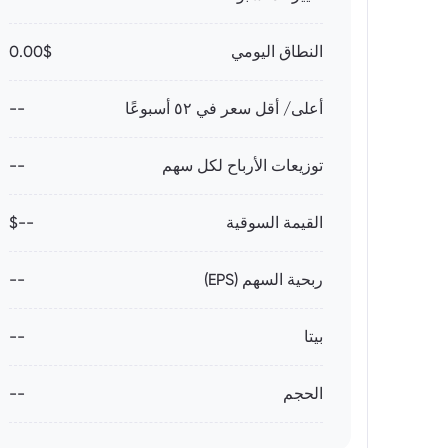
النطاق اليومي
0.00$
أعلى/ أقل سعر في ٥٢ أسبوعًا
--
توزيعات الأرباح لكل سهم
--
القيمة السوقية
--$
ربحية السهم (EPS)
--
بيتا
--
الحجم
--