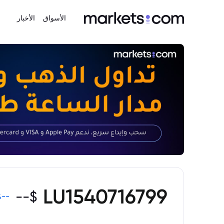
الأسواق
الأخبار
LU1540716799
--
$
%
--