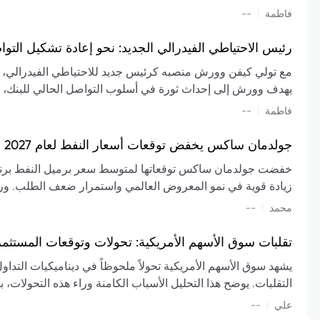
تشكيل تقييم الصناعة، مع توقعات بارتفاع مستمر في الأسعار عل
|
فاطمة
--
المعروض.
رئيس الاحتياطي الفيدرالي الجديد: نحو إعادة تشكيل التو
مع تولي كيفن وورش منصبه كرئيس جديد للاحتياطي الفيدرالي، تتجه
يهدف وورش إلى إحداث ثورة في أسلوب التواصل الحالي للبنك، مع
السياسة ويمنح البنك المركزي دوراً مبالغاً فيه. يسعى إلى إعاد
|
فاطمة
--
وتواترها، بهدف تقليل الاعتماد على إشارات السوق المسبقة وتعزيز
جولدمان ساكس يخفض توقعات أسعار النفط لعام 2027 وسط تغيرات في العرض والطلب
زيادة قوية في نمو المعروض العالمي واستمرار ضعف الطلب. ور
|
محمد
--
عام 2026. يشير التقرير أيضًا إلى أن تأثير اضطرابات الن
العالمية في الربع الثاني بلغت 
تقلبات سوق الأسهم الأمريكية: تحولات وتوقعات المستثم
سابقًا. من المتوقع عودة صادرات دول الخليج إلى طبيعتها بحل
يشهد سوق الأسهم الأمريكية تحولاً ملحوظاً في ديناميكيات التدا
عدم اليقين الجيوسياسي يمكن أن يؤدي إلى تقلبات سعرية حادة، 
التقلبات. يوضح هذا التحليل الأسباب الكامنة وراء هذه التحولات، ب
استمرار الاضطرابات، وسيناريوهات لانخفاض الأسعار في حال
|
علي
إضافي.
--