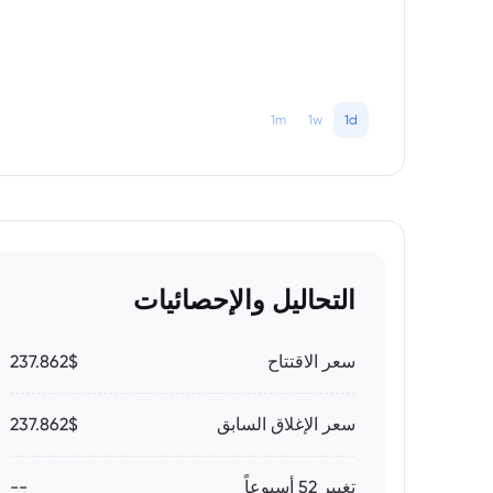
1m
1w
1d
التحاليل والإحصائيات
سعر الاقتتاح
237.862$
سعر الإغلاق السابق
237.862$
تغيير 52 أسبوعاً
--