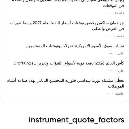
في التوقعات
|
فاطمة
--
جولدمان ساكس يخفض توقعات أسعار النفط لعام 2027 وسط تغيرات
في العرض والطلب
|
محمد
--
تقلبات سوق الأسهم الأمريكية: تحولات وتوقعات المستثمرين
|
علي
--
كأس العالم 2026: دفعة قوية لأسواق التنبؤات وتعزيز لـ DraftKings
|
علي
--
تعطّل سلسلة توريد سداسي فلوريد التنجستن الياباني يهدد صناعة أشباه
الموصلات
|
عائشة
--
instrument_quote_factors