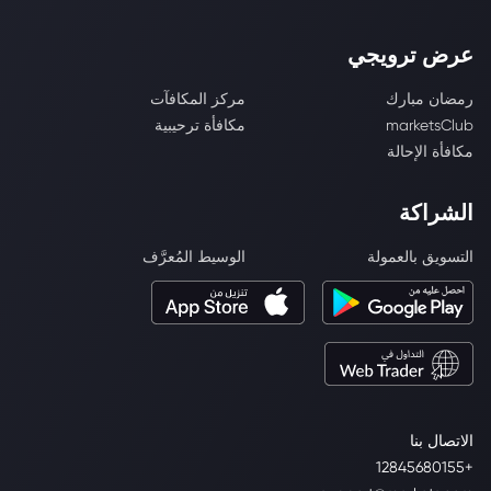
عرض ترويجي
رمضان مبارك
مركز المكافآت
marketsClub
مكافأة ترحيبية
مكافأة الإحالة
الشراكة
التسويق بالعمولة
الوسيط المُعرَّف
الاتصال بنا
+12845680155