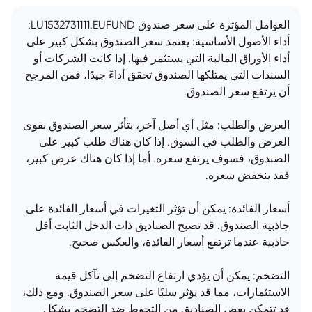
العوامل المؤثرة على سعر صندوق LU1532731111.EUFUND:
أداء الأصول الأساسية: يعتمد سعر الصندوق بشكل كبير على
أداء الأوراق المالية التي يستثمر فيها. إذا كانت الشركات أو
السندات التي يمتلكها الصندوق تحقق أداءً جيدًا، فمن المرجح
أن يرتفع سعر الصندوق.
العرض والطلب: مثل أي أصل آخر، يتأثر سعر الصندوق بقوى
العرض والطلب في السوق. إذا كان هناك طلب كبير على
الصندوق، فسوف يرتفع سعره. أما إذا كان هناك عرض كبير،
فقد ينخفض سعره.
أسعار الفائدة: يمكن أن تؤثر التغيرات في أسعار الفائدة على
جاذبية الصندوق. قد تصبح الصناديق ذات الدخل الثابت أقل
جاذبية عندما ترتفع أسعار الفائدة، والعكس صحيح.
التضخم: يمكن أن يؤدي ارتفاع التضخم إلى تآكل قيمة
الاستثمارات، مما قد يؤثر سلبًا على سعر الصندوق. ومع ذلك،
قد تتمكن بعض الصناديق من التحوط ضد التضخم بشكل