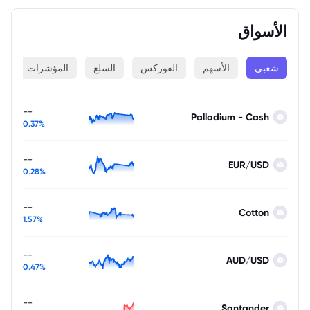
الأسواق
شعبي
الأسهم
الفوركس
السلع
المؤشرات
ا
--
Palladium - Cash
0.37%
--
EUR/USD
0.28%
--
Cotton
1.57%
--
AUD/USD
0.47%
--
Santander