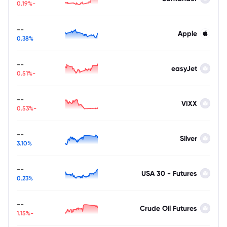
-0.19%
--
Apple
0.38%
--
easyJet
-0.51%
--
VIXX
-0.53%
--
Silver
3.10%
--
USA 30 - Futures
0.23%
--
Crude Oil Futures
-1.15%