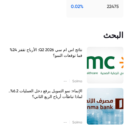
0.02%
22475
البحث
نتائج اس ام سي Q2 2026: الأرباح تقفز 24%
فما توقعات النمو؟
|
--
Salma
الإنماء: نمو التمويل يرفع دخل العمليات 6.2%..
لماذا تباطأت أرباح الربع الثاني؟
|
--
Salma