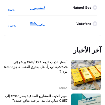
--
Natural Gas
1.52%
--
Vodafone
0.69%
آخر الأخبار
أسعار الذهب اليوم: XAU/USD يرتفع إلى
4,293.24 دولاراً.. هل يخترق الذهب حاجز 4,300
دولار؟
|
--
Salma
سهم الكوت للمشاريع الصناعية يقفز 9.87% إلى
0.857 دينار.. هل تبدأ مرحلة تعافٍ جديدة؟