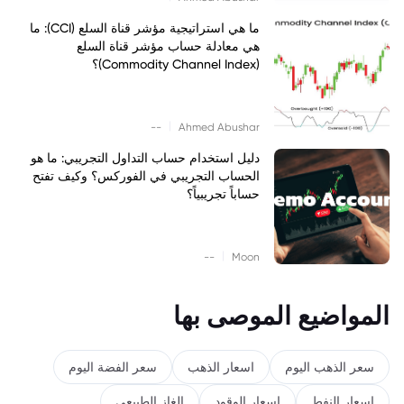
ما هي استراتيجية مؤشر قناة السلع (CCI): ما
هي معادلة حساب مؤشر قناة السلع
(Commodity Channel Index)؟
|
--
Ahmed Abushar
دليل استخدام حساب التداول التجريبي: ما هو
الحساب التجريبي في الفوركس؟ وكيف تفتح
حساباً تجريبياً؟
|
--
Moon
المواضيع الموصى بها
سعر الذهب اليوم
اسعار الذهب
سعر الفضة اليوم
اسعار النفط
اسعار الوقود
الغاز الطبيعي