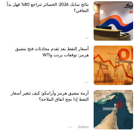
نتائج سابك 2026: الخسائر تتراجع 80% فهل بدأ
التعافي؟
--
أسعار النفط بعد تقدم محادثات فتح مضيق
هرمز: توقعات برنت وWTI
--
أزمة مضيق هرمز وأرامكو: كيف تتغير أسعار
النفط إذا نجح اتفاق الملاحة؟
|
--
Salma