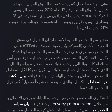
وهي مرخصة للعمل كمزود مشتقات السوق الموازية بموجب
قانون الأسواق المالية رقم 19 لعام 2012. يقع المقر الرئيسي
لشركة Markets (جنوب إفريقيا) بي تي واي المحدودة في 18
بونداري بليس، طريق ريفونيا، ساندهورست جوهانسبرغ، غوتينغ،
2196، جنوب أفريقيا
تحذير من المخاطر العالية للاستثمار: إن التداول في سوق
الصرف الأجنبي (الفوركس)، وعقود الفروقات (CFDs) عالي
المخاطر، وينطوي على درجة عالية من المخاطرة، لهذا قد لا
يكون ملائمًا لكل المستثمرين. قد تتعرض لخسارة جزء من رأس
مالك أو كله، وبالتالي يتوجب عليك عدم المضاربة برأس المال
الذي لا يمكنك تحمّل خسارته. عليك أن تكون مدركًا لكل المخاطر
المصاحبة للتداول باستخدام الهامش. الرجاء قراءة
بيان الكشف
عن المخاطر
بالكامل، والذي سيقدم لك شرحاً تفصيلياً أكثر حول
المخاطر المشمولة.
للشكاوى المتعلقة بالخصوصية وحماية البيانات، يرجى الاتصال بنا
من خلال
privacy@markets.com
. برجاء قراءة
بيان سياسة
الخصوصية
للمزيد من المعلومات حول كيفية التعامل مع البيانات