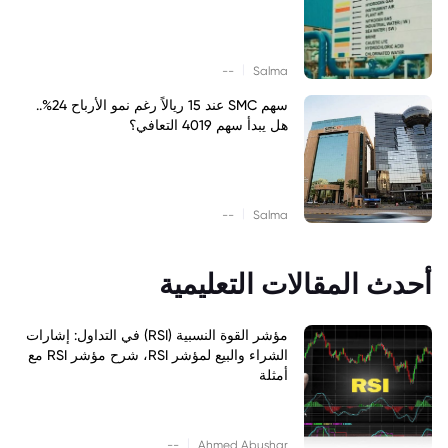
|
--
Salma
سهم SMC عند 15 ريالاً رغم نمو الأرباح 24%..
هل يبدأ سهم 4019 التعافي؟
|
--
Salma
أحدث المقالات التعليمية
مؤشر القوة النسبية (RSI) في التداول: إشارات
الشراء والبيع لمؤشر RSI، شرح مؤشر RSI مع
أمثلة
|
--
Ahmed Abushar