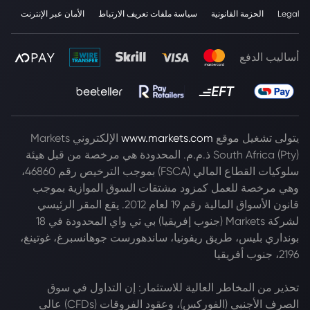
Legal
الحزمة القانونية
سياسة ملفات تعريف الارتباط
الأمان عبر الإنترنت
أساليب الدفع
يتولى تشغيل موقع
www.markets.com
الإلكتروني Markets
South Africa (Pty) ذ.م.م. المحدودة هي مرخصة من قبل هيئة
سلوكيات القطاع المالي (FSCA) بموجب الترخيص رقم 46860،
وهي مرخصة للعمل كمزود مشتقات السوق الموازية بموجب
قانون الأسواق المالية رقم 19 لعام 2012. يقع المقر الرئيسي
لشركة Markets (جنوب إفريقيا) بي تي واي المحدودة في 18
بونداري بليس، طريق ريفونيا، ساندهورست جوهانسبرغ، غوتينغ،
2196، جنوب أفريقيا
تحذير من المخاطر العالية للاستثمار: إن التداول في سوق
الصرف الأجنبي (الفوركس)، وعقود الفروقات (CFDs) عالي