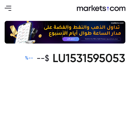
LU1531595053
--
$
%
--