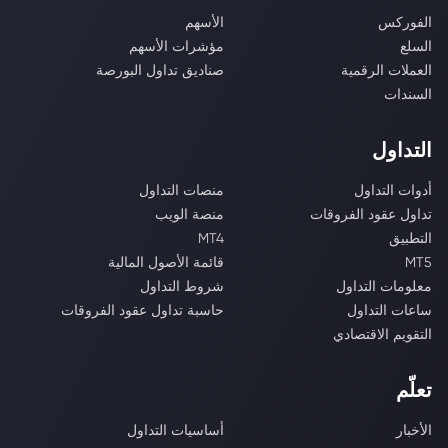
الفوركس
الأسهم
السلع
مؤشرات الأسهم
العملات الرقمية
صناديق تداول البورصة
السندات
التداول
أدوات التداول
منصات التداول
تداول عقود الفروقات
منصة الويب
التطبيق
MT4
MT5
قائمة الأصول المالية
معلومات التداول
شروط التداول
ساعات التداول
حاسبة تداول عقود الفروقات
التقويم الاقتصادي
تعلّم
الأخبار
أساسيات التداول