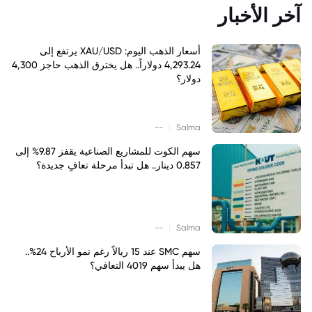
آخر الأخبار
أسعار الذهب اليوم: XAU/USD يرتفع إلى
4,293.24 دولاراً.. هل يخترق الذهب حاجز 4,300
دولار؟
|
--
Salma
سهم الكوت للمشاريع الصناعية يقفز 9.87% إلى
0.857 دينار.. هل تبدأ مرحلة تعافٍ جديدة؟
|
--
Salma
سهم SMC عند 15 ريالاً رغم نمو الأرباح 24%..
هل يبدأ سهم 4019 التعافي؟