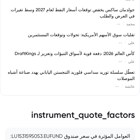
جولدمان ساكس يخفض توقعات أسعار النفط لعام 2027 وسط تغيرات
في العرض والطلب
|
محمد
--
تقلبات سوق الأسهم الأمريكية: تحولات وتوقعات المستثمرين
|
علي
--
كأس العالم 2026: دفعة قوية لأسواق التنبؤات وتعزيز لـ DraftKings
|
علي
--
تعطّل سلسلة توريد سداسي فلوريد التنجستن الياباني يهدد صناعة أشباه
الموصلات
|
عائشة
--
instrument_quote_factors
العوامل المؤثرة في سعر صندوق LU1531595053.EUFUND: