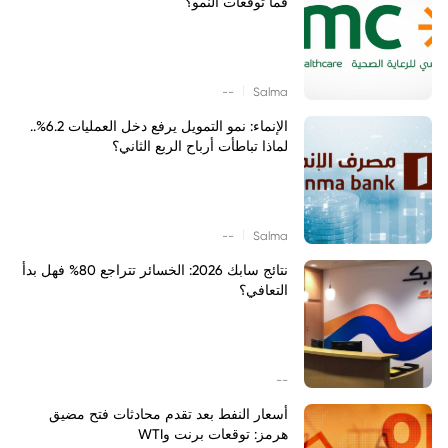
فما توقعات النمو؟
|
--
Salma
الإنماء: نمو التمويل يرفع دخل العمليات 6.2%..
لماذا تباطأت أرباح الربع الثاني؟
|
--
Salma
نتائج سابك 2026: الخسائر تتراجع 80% فهل بدأ
التعافي؟
--
أسعار النفط بعد تقدم محادثات فتح مضيق
هرمز: توقعات برنت وWTI