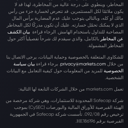
المخاطر، وينطوي على درجة عالية من المخاطرة، لهذا قد لا
يكون ملائمًا لكل المستثمرين. قد تتعرض لخسارة جزء من رأس
مالك أو كله، وبالتالي يتوجب عليك عدم المضاربة برأس المال
الذي لا يمكنك تحمّل خسارته. عليك أن تكون مدركًا لكل المخاطر
المصاحبة للتداول باستخدام الهامش. الرجاء قراءة
بيان الكشف
عن المخاطر
بالكامل، والذي سيقدم لك شرحاً تفصيلياً أكثر حول
المخاطر المشمولة.
للشكاوى المتعلقة بالخصوصية وحماية البيانات، يرجى الاتصال بنا
من خلال
privacy@markets.com
. برجاء قراءة
بيان سياسة
الخصوصية
للمزيد من المعلومات حول كيفية التعامل مع البيانات
الشخصية.
تعمل markets.com من خلال الشركات التابعة لها التالية:
شركة Safecap المحدودة للاستثمارات، وهي شركة مرخصة من
الهيئة القبرصية للأوراق المالية والبورصات (CySEC) بموجب
ترخيص رقم 092/08. تأسست شركة Safecap في الجمهورية
القبرصية برقم ΗΕ186196.