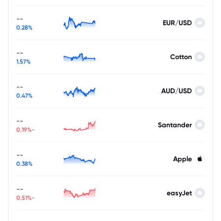
--
EUR/USD
0.28%
--
Cotton
1.57%
--
AUD/USD
0.47%
--
Santander
-0.19%
--
Apple
0.38%
--
easyJet
-0.51%