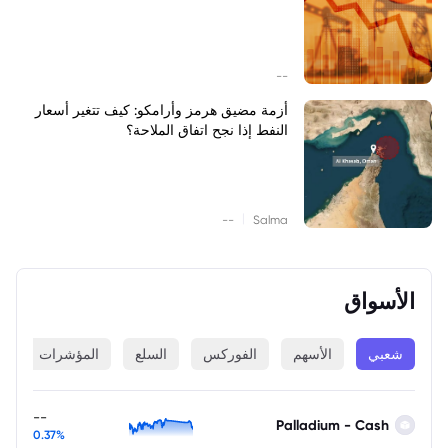
--
أزمة مضيق هرمز وأرامكو: كيف تتغير أسعار
النفط إذا نجح اتفاق الملاحة؟
|
--
Salma
الأسواق
شعبي
الأسهم
الفوركس
السلع
المؤشرات
ا
--
Palladium - Cash
0.37%