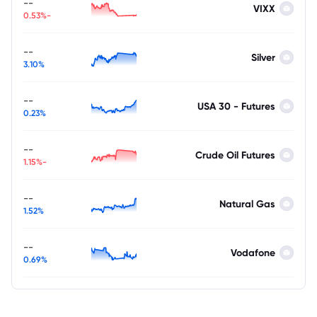
--
VIXX
-0.53%
--
Silver
3.10%
--
USA 30 - Futures
0.23%
--
Crude Oil Futures
-1.15%
--
Natural Gas
1.52%
--
Vodafone
0.69%