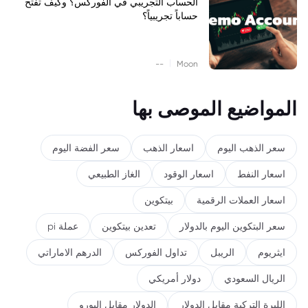
الحساب التجريبي في الفوركس؟ وكيف تفتح
حساباً تجريبياً؟
|
--
Moon
المواضيع الموصى بها
سعر الذهب اليوم
اسعار الذهب
سعر الفضة اليوم
اسعار النفط
اسعار الوقود
الغاز الطبيعي
اسعار العملات الرقمية
بيتكوين
سعر البتكوين اليوم بالدولار
تعدين بيتكوين
عملة pi
ايثريوم
الريبل
تداول الفوركس
الدرهم الاماراتي
الريال السعودي
دولار أمريكي
الليرة التركية مقابل الدولار
الدولار مقابل اليورو