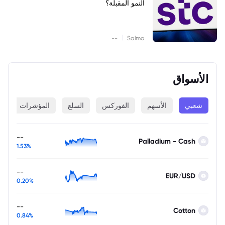
النمو المقبلة؟
|
--
Salma
الأسواق
شعبي
الأسهم
الفوركس
السلع
المؤشرات
ا
--
Palladium - Cash
1.53%
--
EUR/USD
0.20%
--
Cotton
0.84%