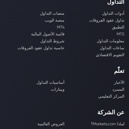
التداول
أدوات التداول
منصات التداول
تداول عقود الفروقات
منصة الويب
التطبيق
MT4
MT5
قائمة الأصول المالية
معلومات التداول
شروط التداول
ساعات التداول
حاسبة تداول عقود الفروقات
التقويم الاقتصادي
تعلّم
الأخبار
أساسيات التداول
المسرد
ويبنارات
المركز التعليمي
عن الشركة
لماذا Markets.com؟
العروض العالمية