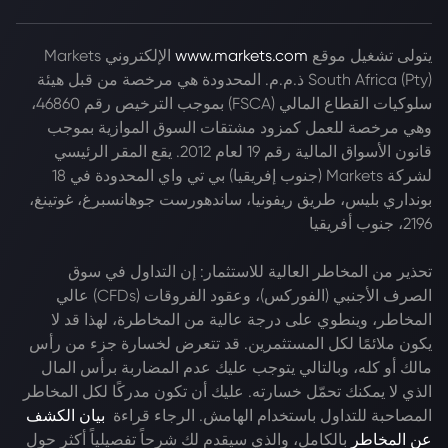
يتولى تشغيل موقع
www.markets.com
الإلكتروني Markets
South Africa (Pty) ذ.م.م. المحدودة هي مرخصة من قبل هيئة
سلوكيات القطاع المالي (FSCA) بموجب الترخيص رقم 46860،
وهي مرخصة للعمل كمزود مشتقات السوق الموازية بموجب
قانون الأسواق المالية رقم 19 لعام 2012. يقع المقر الرئيسي
لشركة Markets (جنوب إفريقيا) بي تي واي المحدودة في 18
بونداري بليس، طريق ريفونيا، ساندهورست جوهانسبرغ، غوتينغ،
2196، جنوب أفريقيا
تحذير من المخاطر العالية للاستثمار: إن التداول في سوق
الصرف الأجنبي (الفوركس)، وعقود الفروقات (CFDs) عالي
المخاطر، وينطوي على درجة عالية من المخاطرة، لهذا قد لا
يكون ملائمًا لكل المستثمرين. قد تتعرض لخسارة جزء من رأس
مالك أو كله، وبالتالي يتوجب عليك عدم المضاربة برأس المال
الذي لا يمكنك تحمّل خسارته. عليك أن تكون مدركًا لكل المخاطر
المصاحبة للتداول باستخدام الهامش. الرجاء قراءة
بيان الكشف
عن المخاطر
بالكامل، والذي سيقدم لك شرحاً تفصيلياً أكثر حول