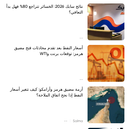
نتائج سابك 2026: الخسائر تتراجع 80% فهل بدأ
التعافي؟
--
أسعار النفط بعد تقدم محادثات فتح مضيق
هرمز: توقعات برنت وWTI
--
أزمة مضيق هرمز وأرامكو: كيف تتغير أسعار
النفط إذا نجح اتفاق الملاحة؟
|
--
Salma