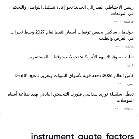
رئيس الاحتياطي الفيدرالي الجديد: نحو إعادة تشكيل التواصل والتحكم
في التوقعات
|
فاطمة
--
جولدمان ساكس يخفض توقعات أسعار النفط لعام 2027 وسط تغيرات
في العرض والطلب
|
محمد
--
تقلبات سوق الأسهم الأمريكية: تحولات وتوقعات المستثمرين
|
علي
--
كأس العالم 2026: دفعة قوية لأسواق التنبؤات وتعزيز لـ DraftKings
|
علي
--
تعطّل سلسلة توريد سداسي فلوريد التنجستن الياباني يهدد صناعة أشباه
الموصلات
|
عائشة
--
instrument_quote_factors