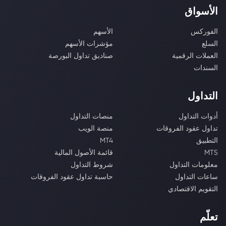
الأسواق
الفوركس
الأسهم
السلع
مؤشرات الأسهم
العملات الرقمية
صناديق تداول البورصة
السندات
التداول
أدوات التداول
منصات التداول
تداول عقود الفروقات
منصة الويب
التطبيق
MT4
MT5
قائمة الأصول المالية
معلومات التداول
شروط التداول
ساعات التداول
حاسبة تداول عقود الفروقات
التقويم الاقتصادي
تعلّم