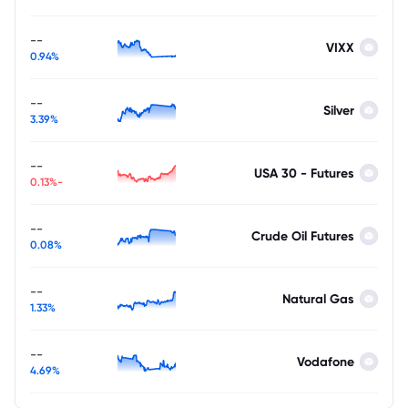
--
VIXX
0.94%
--
Silver
3.39%
--
USA 30 - Futures
-0.13%
--
Crude Oil Futures
0.08%
--
Natural Gas
1.33%
--
Vodafone
4.69%