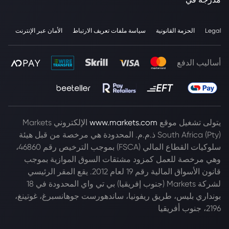
Legal
الحزمة القانونية
سياسة ملفات تعريف الارتباط
الأمان عبر الإنترنت
أساليب الدفع
يتولى تشغيل موقع
www.markets.com
الإلكتروني Markets
South Africa (Pty) ذ.م.م. المحدودة هي مرخصة من قبل هيئة
سلوكيات القطاع المالي (FSCA) بموجب الترخيص رقم 46860،
وهي مرخصة للعمل كمزود مشتقات السوق الموازية بموجب
قانون الأسواق المالية رقم 19 لعام 2012. يقع المقر الرئيسي
لشركة Markets (جنوب إفريقيا) بي تي واي المحدودة في 18
بونداري بليس، طريق ريفونيا، ساندهورست جوهانسبرغ، غوتينغ،
2196، جنوب أفريقيا