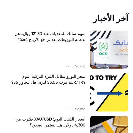
آخر الأخبار
سهم سابك للمغذيات عند 121.30 ريال.. هل
تدعمه التوزيعات بعد تراجع الأرباح 64%؟
|
--
Salma
سعر اليورو مقابل الليرة التركية اليوم:
EUR/TRY قرب 55.05 ليرة.. هل يتجاوز 56؟
|
--
Salma
أسعار الذهب اليوم: XAU/USD يقترب من
4,300 دولار.. هل يستمر الصعود؟