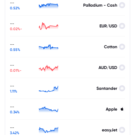
--
Palladium - Cash
0.52%
--
EUR/USD
-0.02%
--
Cotton
0.55%
--
AUD/USD
-0.01%
--
Santander
1.11%
--
Apple
0.34%
--
easyJet
3.42%