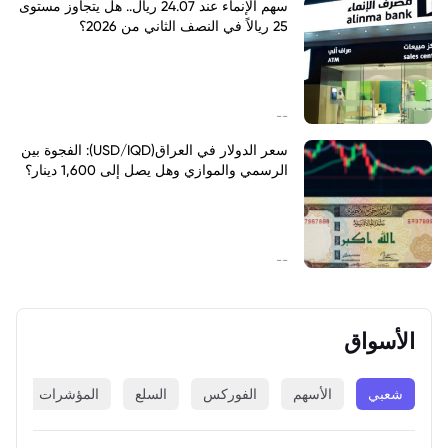
سهم الإنماء عند 24.07 ريال.. هل يتجاوز مستوى
25 ريالاً في النصف الثاني من 2026؟
--
سعر الدولار في العراق(USD/IQD): الفجوة بين
الرسمي والموازي وهل يصل إلى 1,600 دينار؟
--
الأسواق
شعبي
الأسهم
الفوركس
السلع
المؤشرات
ا