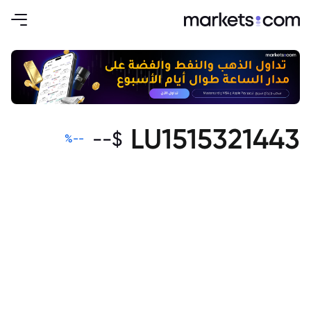
LU1515321443
--
$
%
--