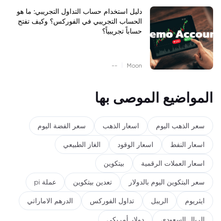
دليل استخدام حساب التداول التجريبي: ما هو
الحساب التجريبي في الفوركس؟ وكيف تفتح
حساباً تجريبياً؟
|
--
Moon
المواضيع الموصى بها
سعر الذهب اليوم
اسعار الذهب
سعر الفضة اليوم
اسعار النفط
اسعار الوقود
الغاز الطبيعي
اسعار العملات الرقمية
بيتكوين
سعر البتكوين اليوم بالدولار
تعدين بيتكوين
عملة pi
ايثريوم
الريبل
تداول الفوركس
الدرهم الاماراتي
الريال السعودي
دولار أمريكي