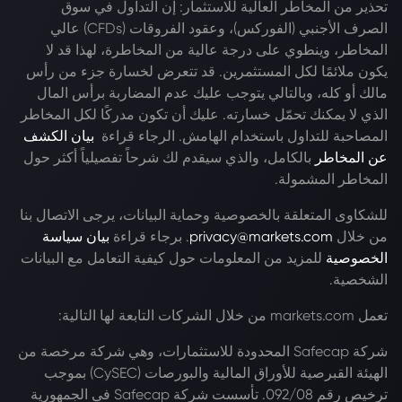
تحذير من المخاطر العالية للاستثمار: إن التداول في سوق
الصرف الأجنبي (الفوركس)، وعقود الفروقات (CFDs) عالي
المخاطر، وينطوي على درجة عالية من المخاطرة، لهذا قد لا
يكون ملائمًا لكل المستثمرين. قد تتعرض لخسارة جزء من رأس
مالك أو كله، وبالتالي يتوجب عليك عدم المضاربة برأس المال
الذي لا يمكنك تحمّل خسارته. عليك أن تكون مدركًا لكل المخاطر
المصاحبة للتداول باستخدام الهامش. الرجاء قراءة
بيان الكشف
عن المخاطر
بالكامل، والذي سيقدم لك شرحاً تفصيلياً أكثر حول
المخاطر المشمولة.
للشكاوى المتعلقة بالخصوصية وحماية البيانات، يرجى الاتصال بنا
من خلال
privacy@markets.com
. برجاء قراءة
بيان سياسة
الخصوصية
للمزيد من المعلومات حول كيفية التعامل مع البيانات
الشخصية.
تعمل markets.com من خلال الشركات التابعة لها التالية:
شركة Safecap المحدودة للاستثمارات، وهي شركة مرخصة من
الهيئة القبرصية للأوراق المالية والبورصات (CySEC) بموجب
ترخيص رقم 092/08. تأسست شركة Safecap في الجمهورية