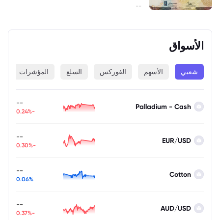
--
الأسواق
شعبي
الأسهم
الفوركس
السلع
المؤشرات
ا
--
Palladium - Cash
-0.24%
--
EUR/USD
-0.30%
--
Cotton
0.06%
--
AUD/USD
-0.37%