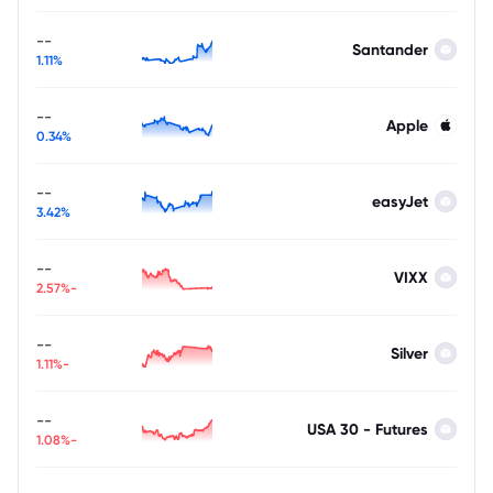
--
Santander
1.11%
--
Apple
0.34%
--
easyJet
3.42%
--
VIXX
-2.57%
--
Silver
-1.11%
--
USA 30 - Futures
-1.08%