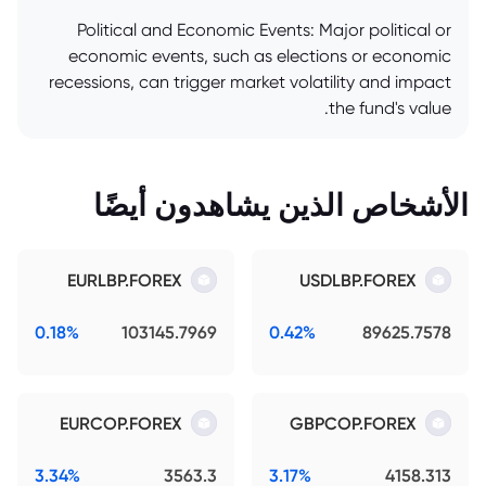
Political and Economic Events: Major political or
economic events, such as elections or economic
recessions, can trigger market volatility and impact
the fund's value.
الأشخاص الذين يشاهدون أيضًا
EURLBP.FOREX
USDLBP.FOREX
0.18%
103145.7969
0.42%
89625.7578
EURCOP.FOREX
GBPCOP.FOREX
3.34%
3563.3
3.17%
4158.313