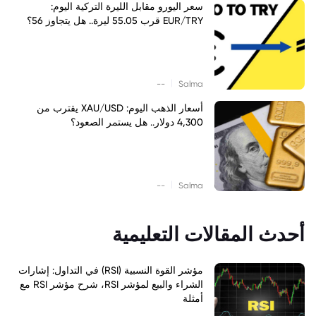
سعر اليورو مقابل الليرة التركية اليوم:
EUR/TRY قرب 55.05 ليرة.. هل يتجاوز 56؟
|
--
Salma
أسعار الذهب اليوم: XAU/USD يقترب من
4,300 دولار.. هل يستمر الصعود؟
|
--
Salma
أحدث المقالات التعليمية
مؤشر القوة النسبية (RSI) في التداول: إشارات
الشراء والبيع لمؤشر RSI، شرح مؤشر RSI مع
أمثلة