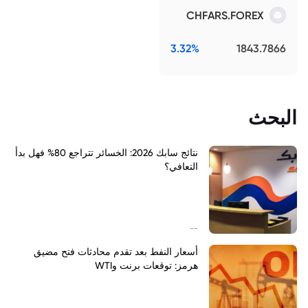
CHFARS.FOREX
3.32%
1843.7866
البحث
نتائج سابك 2026: الخسائر تتراجع 80% فهل بدأ
التعافي؟
--
أسعار النفط بعد تقدم محادثات فتح مضيق
هرمز: توقعات برنت وWTI