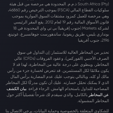
South Africa (Pty) ذ.م.م. المحدودة هي مرخصة من قبل هيئة
سلوكيات القطاع المالي (FSCA) بموجب الترخيص رقم 46860،
وهي مرخصة للعمل كمزود مشتقات السوق الموازية بموجب
قانون الأسواق المالية رقم 19 لعام 2012. يقع المقر الرئيسي
لشركة Markets (جنوب إفريقيا) بي تي واي المحدودة في 18
بونداري بليس، طريق ريفونيا، ساندهورست جوهانسبرغ، غوتينغ،
2196، جنوب أفريقيا
تحذير من المخاطر العالية للاستثمار: إن التداول في سوق
الصرف الأجنبي (الفوركس)، وعقود الفروقات (CFDs) عالي
المخاطر، وينطوي على درجة عالية من المخاطرة، لهذا قد لا
يكون ملائمًا لكل المستثمرين. قد تتعرض لخسارة جزء من رأس
مالك أو كله، وبالتالي يتوجب عليك عدم المضاربة برأس المال
الذي لا يمكنك تحمّل خسارته. عليك أن تكون مدركًا لكل المخاطر
المصاحبة للتداول باستخدام الهامش. الرجاء قراءة
بيان الكشف
عن المخاطر
بالكامل، والذي سيقدم لك شرحاً تفصيلياً أكثر حول
المخاطر المشمولة.
للشكاوى المتعلقة بالخصوصية وحماية البيانات، يرجى الاتصال بنا